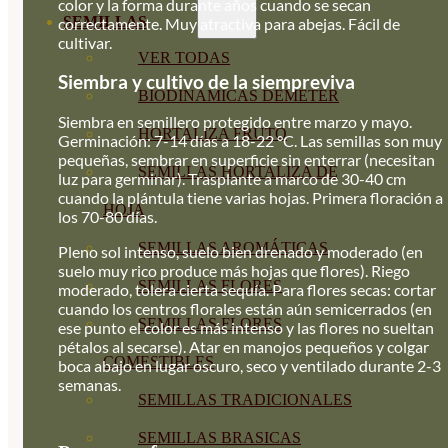
color y la forma durante años cuando se secan
SEMILLAS
correctamente. Muy atractiva para abejas. Fácil de
cultivar.
VER TODAS
Siembra y cultivo de la siempreviva
BIODINÁMICAS DEMETER
Siembra en semillero protegido entre marzo y mayo.
HORTALIZA FRUTO
Germinación: 7-14 días a 18-22 °C. Las semillas son muy
pequeñas, sembrar en superficie sin enterrar (necesitan
SEMILLAS HORTALIZA DE
luz para germinar). Trasplante a marco de 30-40 cm
cuando la plántula tiene varias hojas. Primera floración a
HOJA
los 70-80 días.
SEMILLAS AROMÁTICAS
Pleno sol intenso, suelo bien drenado y moderado (en
suelo muy rico produce más hojas que flores). Riego
SEMILLAS FLORES
moderado, tolera cierta sequía. Para flores secas: cortar
cuando los centros florales están aún semicerrados (en
SEMILLAS FLORES
ese punto el color es más intenso y las flores no sueltan
pétalos al secarse). Atar en manojos pequeños y colgar
COMESTIBLES
boca abajo en lugar oscuro, seco y ventilado durante 2-3
semanas.
SEMILLAS TRADICIONALES
SEMILLAS BRASICAS