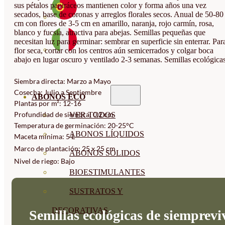
sus pétalos papiráceos mantienen color y forma años una vez
secados, base de coronas y arreglos florales secos. Anual de 50-80
cm con flores de 3-5 cm en amarillo, naranja, rojo carmín, rosa,
blanco y fucsia, atractiva para abejas. Semillas pequeñas que
necesitan luz para germinar: sembrar en superficie sin enterrar. Par
flor seca, cortar con los centros aún semicerrados y colgar boca
abajo en lugar oscuro y ventilado 2-3 semanas. Semillas ecológicas
Siembra directa: Marzo a Mayo
Cosecha: Julio a Septiembre
ABONOS ECO
Plantas por m²: 12-16
Profundidad de siembra: 0,2 cm
VER TODOS
Temperatura de germinación: 20-25°C
ABONOS LÍQUIDOS
Maceta mínima: 5 L
Marco de plantación: 25 x 25 cm
ABONOS SOLIDOS
Nivel de riego: Bajo
BIOESTIMULANTES
SUSTRATOS Y
DECORATIVAS
Semillas ecológicas de siemprevi