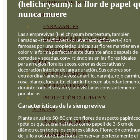
(helichrysum): la flor de papel q
CORRECTORES DE
nunca muere
CARENCIAS
ENRAIZANTES
Las siemprevivas (Helichrysum bracteatum, también
MADURACIÓN Y ENGORDE
llamadas «strawflowers» o «everlasting flowers») son
famosas por una propiedad única: sus flores mantienen e
REGENERADORES DEL
color y la forma perfectamente durante años después de
cortadas y secadas, convirtiéndolas en las flores ideales
SUELO
para arreglos florales secos, coronas decorativas y
decoración interior de larga duración. Sus colores son
ÁCIDOS HÚMICOS
extraordinariamente vivos: amarillo, naranja, rojo carmín,
rosa, blanco, fucsia. En el jardín florecen abundantement
MATERIAS PRIMAS
durante todo el verano y son visitadas constantemente
por abejas.
PROTECCIÓN CULTIVOS Y
Características de la siempreviva
PLANTAS
Planta anual de 50-80 cm con flores de aspecto papiráce
PLANTAS INTERIOR
(pétalos que suenan al tacto como papel) de 3-5 cm de
diámetro, en todos los colores cálidos. Floración continu
GROWPUNCH
de julio a octubre. Las flores conservan perfectamente el