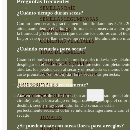
Preguntas frecuentes
SEMILLAS RAÍZ
¿Cuánto tiempo duran secas?
SEMILLAS LEGUMINOSAS
Con un buen secado, prácticamente indefinidamente: 5, 10, 2
años manteniendo el color y la forma si se conservan al abrig
MICROGREEN
la humedad y la luz directa (que destiñe los colores con el tie
Es por esto que se llaman «siemprevivas»: literalmente no mu
CUBIERTAS VEGETALES
¿Cuándo cortarlas para secar?
TIRAS DE SEMILLAS
Cuando el botón central está a medio abrir: todavía hay pétalo
BOMBAS DE SEMILLAS
desplegar en el centro. Si se espera a que estén completament
abiertas, los pétalos caen al secar y el resultado es menos boni
BANDEJAS Y SEMILLEROS
corte prematuro (en botón) da flores secas más perfectas.
PROFESIONALES
¿Cómo se secan correctamente?
Atar en manojos de 5-10 flores (sin amontonar para que el air
ABONOS POR CULTIVO
circule), colgar boca abajo en lugar oscuro (para que el color 
destiña), seco y muy ventilado. En 2-3 semanas están
VER TODOS
perfectamente secas. El color se intensifica ligeramente con el
secado.
TOMATES
¿Se pueden usar con otras flores para arreglos?
HUERTO