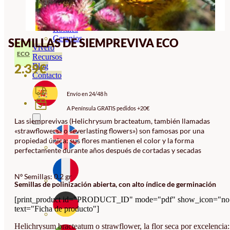
Orquideas
Ornamentales
Hortensias
Rosales
Geranios
SEMILLAS DE SIEMPREVIVA ECO
Vivero
ECO
Recursos
2.39
€
Blog
Contacto
Envío en 24/48 h
A Península GRATIS pedidos +20€
Las siemprevivas (Helichrysum bracteatum, también llamadas
«strawflowers» o «everlasting flowers») son famosas por una
propiedad única: sus flores mantienen el color y la forma
perfectamente durante años después de cortadas y secadas
Nº Semillas: 0.2 gr
Semillas de polinización abierta, con alto índice de germinación
[print_product id="PRODUCT_ID" mode="pdf" show_icon="no
text="Ficha de producto"]
Helichrysum bracteatum o strawflower, la flor seca por excelencia: