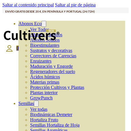
Saltar al contenido principal
Saltar al pie de página
ENVÍO GRATIS DESDE 20 €, EN PENÍNSULA Y PORTUGAL (24/72H)
Abonos Eco
Ver Todos
Abonos Líquidos
Abonos Solidos
Bioestimulantes
0
Sustratos y decorativas
Correctores de Carencias
Enraizantes
Maduración y Engorde
Regeneradores del suelo
Ácidos húmicos
Materias primas
Protección Cultivos y Plantas
Plantas interior
GrowPunch
Semillas
Ver todas
Biodinámicas Demeter
Hortaliza Fruto
Semillas Hortaliza de Hoja
Semillas Aromáticas