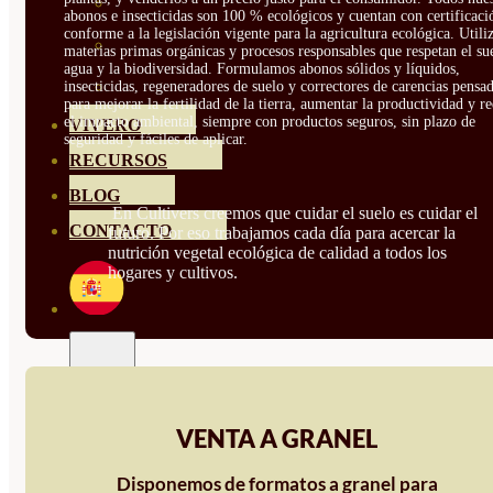
HORTENSIAS
abonos e insecticidas son 100 % ecológicos y cuentan con certificaci
conforme a la legislación vigente para la agricultura ecológica. Util
ROSALES
materias primas orgánicas y procesos responsables que respetan el sue
agua y la biodiversidad. Formulamos abonos sólidos y líquidos,
GERANIOS
insecticidas, regeneradores de suelo y correctores de carencias pensa
para mejorar la fertilidad de la tierra, aumentar la productividad y r
el impacto ambiental, siempre con productos seguros, sin plazo de
VIVERO
seguridad y fáciles de aplicar.
RECURSOS
BLOG
En Cultivers creemos que cuidar el suelo es cuidar el
CONTACTO
futuro. Por eso trabajamos cada día para acercar la
nutrición vegetal ecológica de calidad a todos los
hogares y cultivos.
VENTA A GRANEL
Disponemos de formatos a granel para