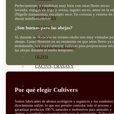
Perfectamente, y combinan muy bien con otras flores secas:
CÍTRICOS
lavanda, espigas de trigo y avena, tagetes secos, amor en la ni
(Nigella damascena), eucalipto seco. En coronas y centros de
FRUTALES
duran indefinidamente.
¿Son buenas para las abejas?
CÉSPED
Sí, durante su floración en verano-otoño son muy visitadas po
BONSAI
abejas. Como florecen en un momento en que otras flores ya e
terminando, son especialmente valiosas para proporcionar néc
CONÍFERAS Y SETOS
las abejas durante el otoño temprano.
OLIVO
CACTUS, CRASAS Y
SUCULENTAS
PLANTAS DE INTERIOR
Por qué elegir Cultivers
ORQUIDEAS
Somos fabricantes de abonos ecológicos y orgánicos y los vendemos
ORNAMENTALES
directamente online, lo que nos permite controlar todo el proceso y
garantizar productos 100 % naturales e inofensivos para animales y
plantas, y venderlos a un precio justo para el consumidor. Todos nue