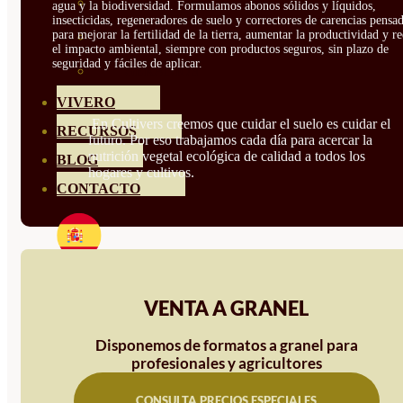
HORTENSIAS
agua y la biodiversidad. Formulamos abonos sólidos y líquidos,
insecticidas, regeneradores de suelo y correctores de carencias pensa
para mejorar la fertilidad de la tierra, aumentar la productividad y r
ROSALES
el impacto ambiental, siempre con productos seguros, sin plazo de
seguridad y fáciles de aplicar.
GERANIOS
VIVERO
En Cultivers creemos que cuidar el suelo es cuidar el
RECURSOS
futuro. Por eso trabajamos cada día para acercar la
nutrición vegetal ecológica de calidad a todos los
BLOG
hogares y cultivos.
CONTACTO
VENTA A GRANEL
Disponemos de formatos a granel para
profesionales y agricultores
CONSULTA PRECIOS ESPECIALES