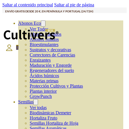
Saltar al contenido principal
Saltar al pie de página
ENVÍO GRATIS DESDE 20 €, EN PENÍNSULA Y PORTUGAL (24/72H)
Abonos Eco
Ver Todos
Abonos Líquidos
Abonos Solidos
Bioestimulantes
0
Sustratos y decorativas
Correctores de Carencias
Enraizantes
Maduración y Engorde
Regeneradores del suelo
Ácidos húmicos
Materias primas
Protección Cultivos y Plantas
Plantas interior
GrowPunch
Semillas
Ver todas
Biodinámicas Demeter
Hortaliza Fruto
Semillas Hortaliza de Hoja
Semillas Aromáticas