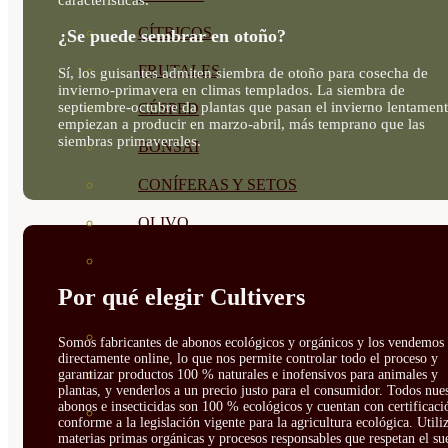
CÍTRICOS
¿Se puede sembrar en otoño?
FRUTALES
Sí, los guisantes admiten siembra de otoño para cosecha de
invierno-primavera en climas templados. La siembra de
septiembre-octubre da plantas que pasan el invierno lentament
CÉSPED
empiezan a producir en marzo-abril, más temprano que las
siembras primaverales.
BONSAI
CONÍFERAS Y SETOS
OLIVO
CACTUS, CRASAS Y
Por qué elegir Cultivers
SUCULENTAS
PLANTAS DE INTERIOR
Somos fabricantes de abonos ecológicos y orgánicos y los vendemos
directamente online, lo que nos permite controlar todo el proceso y
ORQUIDEAS
garantizar productos 100 % naturales e inofensivos para animales y
plantas, y venderlos a un precio justo para el consumidor. Todos nue
abonos e insecticidas son 100 % ecológicos y cuentan con certificaci
ORNAMENTALES
conforme a la legislación vigente para la agricultura ecológica. Util
materias primas orgánicas y procesos responsables que respetan el sue