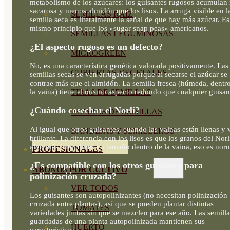
metabolismo de los azúcares: los guisantes rugosos acumulan
sacarosa y menos almidón que los lisos. La arruga visible en l
SEMILLAS RAÍZ
semilla seca es literalmente la señal de que hay más azúcar. Es
mismo principio que los «sugar snap peas» americanos.
SEMILLAS LEGUMINOSAS
¿El aspecto rugoso es un defecto?
MICROGREEN
No, es una característica genética valorada positivamente. Las
CUBIERTAS VEGETALES
semillas secas se ven arrugadas porque al secarse el azúcar se
contrae más que el almidón. La semilla fresca (húmeda, dentr
la vaina) tiene el mismo aspecto redondo que cualquier guisan
TIRAS DE SEMILLAS
¿Cuándo cosechar el Norli?
BOMBAS DE SEMILLAS
Al igual que otros guisantes, cuando las vainas están llenas y 
BANDEJAS Y SEMILLEROS
brillante. La diferencia con los lisos es que los granos del Norl
algo más irregulares en tamaño dentro de la vaina, eso es nor
PROFESIONALES
¿Es compatible con los otros guisantes para
ABONOS POR CULTIVO
polinización cruzada?
VER TODOS
Los guisantes son autopolinizantes (no necesitan polinización
cruzada entre plantas), así que se pueden plantar distintas
TOMATES
variedades juntas sin que se mezclen para ese año. Las semilla
guardadas de una planta autopolinizada mantienen sus
HUERTO
características.