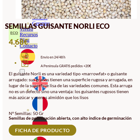
Orquideas
Ornamentales
Hortensias
Rosales
Geranios
SEMILLAS GUISANTE NORLI ECO
Vivero
ECO
Recursos
4.68
€
Blog
Contacto
Envío en 24/48 h
A Península GRATIS pedidos +20€
El guisante Norli es una variedad tipo «marrowfat» o guisante
arrugado: sus granos tienen una superficie rugosa y arrugada, en
lugar de la superficie lisa de las variedades comunes. Esta arruga
no es un defecto sino una ventaja: los guisantes rugosos tienen
más azúcar y menos almidón que los lisos
Nº Semillas: 50 Gr
Semillas de polinización abierta, con alto índice de germinación
FICHA DE PRODUCTO