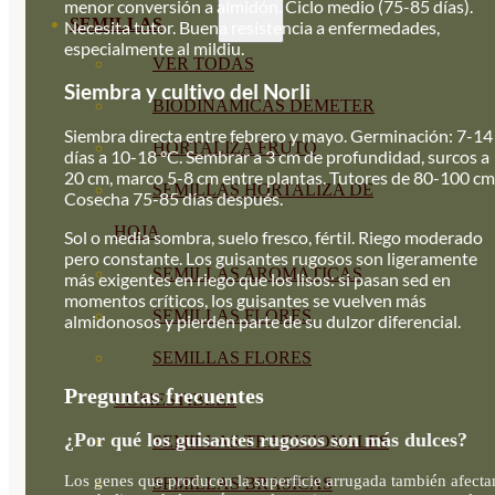
menor conversión a almidón. Ciclo medio (75-85 días).
SEMILLAS
Necesita tutor. Buena resistencia a enfermedades,
especialmente al mildiu.
VER TODAS
Siembra y cultivo del Norli
BIODINÁMICAS DEMETER
Siembra directa entre febrero y mayo. Germinación: 7-14
HORTALIZA FRUTO
días a 10-18 °C. Sembrar a 3 cm de profundidad, surcos a
20 cm, marco 5-8 cm entre plantas. Tutores de 80-100 cm
SEMILLAS HORTALIZA DE
Cosecha 75-85 días después.
HOJA
Sol o media sombra, suelo fresco, fértil. Riego moderado
pero constante. Los guisantes rugosos son ligeramente
SEMILLAS AROMÁTICAS
más exigentes en riego que los lisos: si pasan sed en
momentos críticos, los guisantes se vuelven más
SEMILLAS FLORES
almidonosos y pierden parte de su dulzor diferencial.
SEMILLAS FLORES
Preguntas frecuentes
COMESTIBLES
¿Por qué los guisantes rugosos son más dulces?
SEMILLAS TRADICIONALES
Los genes que producen la superficie arrugada también afecta
SEMILLAS BRASICAS