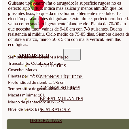
Guisante tipo marrowfat o arrugado: la superficie rugosa no es
defecto sino virtud, indica más azúcar y menos almidón que los
guisantes lisos, lo que da un sabor notablemente más dulce. La
elección para amantes del guisante extra dulce, perfecto crudo de l
vaina como snack o ligeramente blanqueado. Planta de 70-90 cm
que necesita tutor, vainas de 9-10 cm con 7-8 guisantes. Buena
resistencia al mildiu. Ciclo medio de 75-85 días. Siembra directa d
octubre a marzo, marco 50 x 5 cm con malla vertical. Semillas
ecológicas.
ABONOS ECO
Siembra directa: Octubre a Marzo
Transplante: Octubre a Marzo
VER TODOS
Cosecha: Marzo
Plantas por m²: 80
ABONOS LÍQUIDOS
Profundidad de siembra: 3-5 cm
ABONOS SOLIDOS
Temperatura de germinación: 13-18°C
Maceta mínima: 10 L
BIOESTIMULANTES
Marco de plantación: 40 x 3 cm
Nivel de riego: Bajo
SUSTRATOS Y
DECORATIVAS