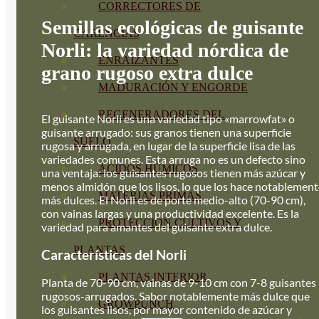
CORRECTORES DE
Semillas ecológicas de guisante
CARENCIAS
Norli: la variedad nórdica de
ENRAIZANTES
grano rugoso extra dulce
MADURACIÓN Y ENGORDE
REGENERADORES DEL
El guisante Norli es una variedad tipo «marrowfat» o
guisante arrugado: sus granos tienen una superficie
SUELO
rugosa y arrugada, en lugar de la superficie lisa de las
variedades comunes. Esta arruga no es un defecto sino
ÁCIDOS HÚMICOS
una ventaja: los guisantes rugosos tienen más azúcar y
menos almidón que los lisos, lo que los hace notablemen
MATERIAS PRIMAS
más dulces. El Norli es de porte medio-alto (70-90 cm),
con vainas largas y una productividad excelente. Es la
PROTECCIÓN CULTIVOS Y
variedad para amantes del guisante extra dulce.
PLANTAS
Características del Norli
PLANTAS INTERIOR
Planta de 70-90 cm, vainas de 9-10 cm con 7-8 guisantes
rugosos-arrugados. Sabor notablemente más dulce que
GROWPUNCH
los guisantes lisos, por mayor contenido de azúcar y