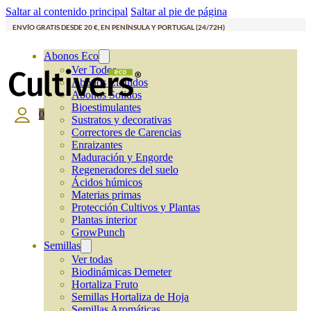
Saltar al contenido principal
Saltar al pie de página
ENVÍO GRATIS DESDE 20 €, EN PENÍNSULA Y PORTUGAL (24/72H)
Abonos Eco
Ver Todos
Abonos Líquidos
Abonos Solidos
Bioestimulantes
0
Sustratos y decorativas
Correctores de Carencias
Enraizantes
Maduración y Engorde
Regeneradores del suelo
Ácidos húmicos
Materias primas
Protección Cultivos y Plantas
Plantas interior
GrowPunch
Semillas
Ver todas
Biodinámicas Demeter
Hortaliza Fruto
Semillas Hortaliza de Hoja
Semillas Aromáticas