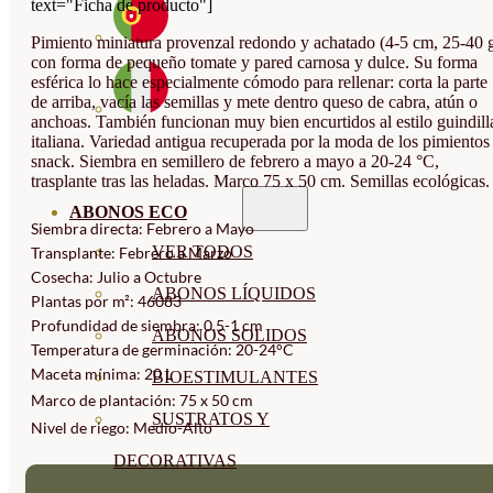
text="Ficha de producto"]
Pimiento miniatura provenzal redondo y achatado (4-5 cm, 25-40 g
con forma de pequeño tomate y pared carnosa y dulce. Su forma
esférica lo hace especialmente cómodo para rellenar: corta la parte
de arriba, vacía las semillas y mete dentro queso de cabra, atún o
anchoas. También funcionan muy bien encurtidos al estilo guindill
italiana. Variedad antigua recuperada por la moda de los pimientos
snack. Siembra en semillero de febrero a mayo a 20-24 °C,
trasplante tras las heladas. Marco 75 x 50 cm. Semillas ecológicas.
ABONOS ECO
Siembra directa: Febrero a Mayo
VER TODOS
Transplante: Febrero a Marzo
Cosecha: Julio a Octubre
ABONOS LÍQUIDOS
Plantas por m²: 46083
Profundidad de siembra: 0,5-1 cm
ABONOS SOLIDOS
Temperatura de germinación: 20-24°C
Maceta mínima: 20 L
BIOESTIMULANTES
Marco de plantación: 75 x 50 cm
SUSTRATOS Y
Nivel de riego: Medio-Alto
DECORATIVAS