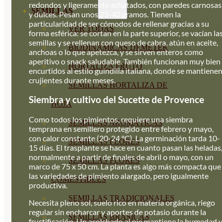
redondos y ligeramente achatados, con paredes carnosas
SEMILLAS
y dulces. Pesan unos 25-40 gramos. Tienen la
particularidad de ser cómodos de rellenar gracias a su
VER TODAS
forma esférica: se cortan en la parte superior, se vacían la
semillas y se rellenan con queso de cabra, atún en aceite,
BIODINÁMICAS DEMETER
anchoas o lo que apetezca, y se sirven enteros como
aperitivo o snack saludable. También funcionan muy bien
HORTALIZA FRUTO
encurtidos al estilo guindilla italiana, donde se mantiene
crujientes durante meses.
SEMILLAS HORTALIZA DE
Siembra y cultivo del Sucette de Provence
HOJA
Como todos los pimientos, requiere una siembra
SEMILLAS AROMÁTICAS
temprana en semillero protegido entre febrero y mayo,
con calor constante (20-24 °C). La germinación tarda 10-
SEMILLAS FLORES
15 días. El trasplante se hace en cuanto pasan las heladas
normalmente a partir de finales de abril o mayo, con un
SEMILLAS FLORES
marco de 75 x 50 cm. La planta es algo más compacta que
las variedades de pimiento alargado, pero igualmente
COMESTIBLES
productiva.
SEMILLAS TRADICIONALES
Necesita pleno sol, suelo rico en materia orgánica, riego
regular sin encharcar y aportes de potasio durante la
SEMILLAS BRASICAS
fructificación. Un acolchado al pie mantiene la humedad 