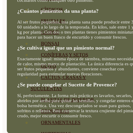
cocinarlos como cualquier otro pimiento.
CÍTRICOS
¿Cuántos pimientos da una planta?
FRUTALES
Al ser frutos pequeños, una planta sana puede producir entre 
60 unidades a lo largo de la temporada. En kilos, sale entre 1 
kg por planta. Con dos o tres plantas tienes pimientos miniatu
CÉSPED
para hacer un buen frasco de encurtido y consumir frescos.
BONSAI
¿Se cultiva igual que un pimiento normal?
CONÍFERAS Y SETOS
Exactamente igual: misma época de siembra, mismas necesid
de calor, mismo marco de plantación. La única diferencia es q
OLIVO
ser frutos pequeños y abundantes, conviene cosechar con
regularidad para estimular nuevas floraciones.
CACTUS, CRASAS Y
¿Se puede congelar el Sucette de Provence?
SUCULENTAS
Sí, perfectamente. La forma más práctica es lavarlos, secarlos,
PLANTAS DE INTERIOR
abrirlos por arriba para quitar las semillas, y congelar enteros 
bolsa hermética. Una vez descongelados se usan para guisos,
sofritos o rellenos. Para conservar la textura crujiente del pimi
ORQUIDEAS
crudo, mejor encurtir o consumir fresco.
ORNAMENTALES