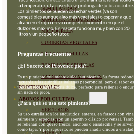
la temperatura. La cosecha se prolonga de julio a octubre.
SEMILLAS RAÍZ
Los pimientos se pueden cosechar verdes (ya son
comestibles aunque algo más vegetales) o esperar a que
SEMILLAS LEGUMINOSAS
alcancen el rojo cereza completo, momento en que el
dulzor es máximo. En maceta funciona muy bien con 20
MICROGREEN
litros y un pequeño tutor.
CUBIERTAS VEGETALES
Preguntas frecuentes
TIRAS DE SEMILLAS
BOMBAS DE SEMILLAS
¿El Sucette de Provence pica?
BANDEJAS Y SEMILLEROS
Es un pimiento totalmente dulce, sin picante. Su forma redond
recuerda a las guindillas italianas peperoncini, pero el sabor es
PROFESIONALES
todo amable, ligeramente dulce, perfecto para rellenar o encurt
sin nada de picor.
ABONOS POR CULTIVO
¿Para qué se usa este pimiento?
VER TODOS
Su uso estrella son los encurtidos: enteros, en frascos con vina
salmuera y especias, son un aperitivo clásico provenzal. Tamb
TOMATES
se rellenan con queso fresco, anchoas o ensaladilla y se sirven
como tapa. Y por supuesto, se pueden añadir crudos a ensalad
HUERTO