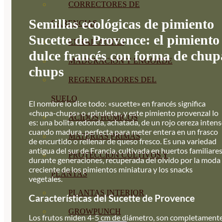
CORRECTORES DE
Semillas ecológicas de pimiento
CARENCIAS
Sucette de Provence: el pimiento
ENRAIZANTES
dulce francés con forma de chup
MADURACIÓN Y ENGORDE
chups
REGENERADORES DEL
SUELO
El nombre lo dice todo: «sucette» en francés significa
«chupa-chups» o «piruleta», y este pimiento provenzal lo
ÁCIDOS HÚMICOS
es: una bolita redonda, achatada, de un rojo cereza inten
cuando madura, perfecta para meter entera en un frasco
MATERIAS PRIMAS
de encurtido o rellenar de queso fresco. Es una variedad
antigua del sur de Francia, cultivada en huertos familiare
PROTECCIÓN CULTIVOS Y
durante generaciones, recuperada del olvido por la moda
creciente de los pimientos miniatura y los snacks
PLANTAS
vegetales.
PLANTAS INTERIOR
Características del Sucette de Provence
GROWPUNCH
Los frutos miden 4-5 cm de diámetro, son completament