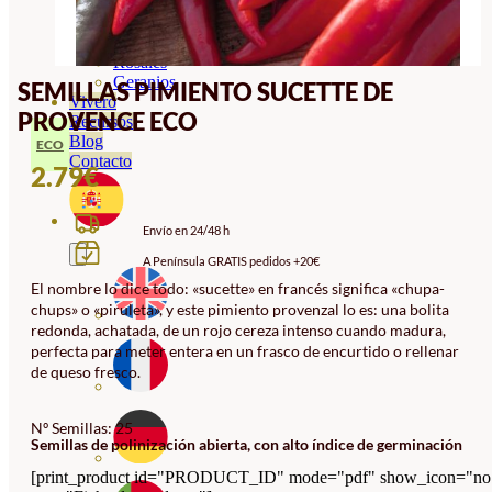
Orquideas
Ornamentales
Hortensias
Rosales
Geranios
SEMILLAS PIMIENTO SUCETTE DE
Vivero
PROVENCE ECO
Recursos
Blog
ECO
Contacto
2.79
€
Envío en 24/48 h
A Península GRATIS pedidos +20€
El nombre lo dice todo: «sucette» en francés significa «chupa-
chups» o «piruleta», y este pimiento provenzal lo es: una bolita
redonda, achatada, de un rojo cereza intenso cuando madura,
perfecta para meter entera en un frasco de encurtido o rellenar
de queso fresco.
Nº Semillas: 25
Semillas de polinización abierta, con alto índice de germinación
[print_product id="PRODUCT_ID" mode="pdf" show_icon="no