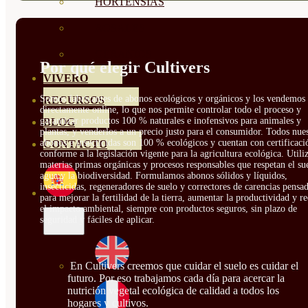
HORTENSIAS
ROSALES
GERANIOS
Por qué elegir Cultivers
VIVERO
Somos fabricantes de abonos ecológicos y orgánicos y los vendemos
RECURSOS
directamente online, lo que nos permite controlar todo el proceso y
garantizar productos 100 % naturales e inofensivos para animales y
BLOG
plantas, y venderlos a un precio justo para el consumidor. Todos nue
abonos e insecticidas son 100 % ecológicos y cuentan con certificaci
CONTACTO
conforme a la legislación vigente para la agricultura ecológica. Util
materias primas orgánicas y procesos responsables que respetan el sue
agua y la biodiversidad. Formulamos abonos sólidos y líquidos,
insecticidas, regeneradores de suelo y correctores de carencias pensa
para mejorar la fertilidad de la tierra, aumentar la productividad y r
el impacto ambiental, siempre con productos seguros, sin plazo de
seguridad y fáciles de aplicar.
En Cultivers creemos que cuidar el suelo es cuidar el
futuro. Por eso trabajamos cada día para acercar la
nutrición vegetal ecológica de calidad a todos los
hogares y cultivos.