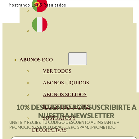
Ordenado
Mostrando Los 3 Resultados
Por
Popularidad
ABONOS ECO
VER TODOS
ABONOS LÍQUIDOS
ABONOS SOLIDOS
10% DESCUENTO POR SUSCRIBIRTE A
BIOESTIMULANTES
NUESTRA NEWSLETTER
SUSTRATOS Y
ÚNETE Y RECIBE TU CÓDIGO DESCUENTO AL INSTANTE +
PROMOCIONES EXCLUSIVAS. CERO SPAM, ¡PROMETIDO!
DECORATIVAS