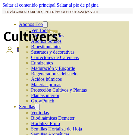
Saltar al contenido principal
Saltar al pie de página
ENVÍO GRATIS DESDE 20 €, EN PENÍNSULA Y PORTUGAL (24/72H)
Abonos Eco
Ver Todos
Abonos Líquidos
Abonos Solidos
Bioestimulantes
0
Sustratos y decorativas
Correctores de Carencias
Enraizantes
Maduración y Engorde
Regeneradores del suelo
Ácidos húmicos
Materias primas
Protección Cultivos y Plantas
Plantas interior
GrowPunch
Semillas
Ver todas
Biodinámicas Demeter
Hortaliza Fruto
Semillas Hortaliza de Hoja
Semillas Aromáticas