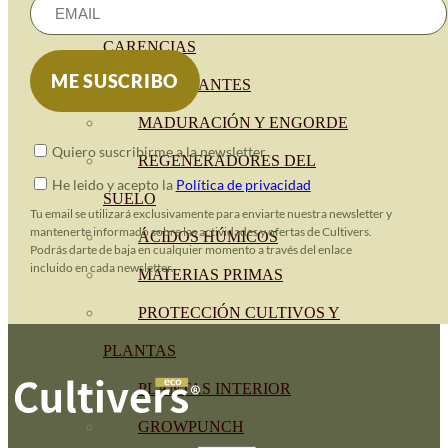
CORRECTORES DE
CARENCIAS
ENRAIZANTES
MADURACIÓN Y ENGORDE
Quiero suscribirme a la newsletter
REGENERADORES DEL
He leido y acepto la
Política de privacidad
SUELO
Tu email se utilizará exclusivamente para enviarte nuestra newsletter y
mantenerte informado sobre las actividades y ofertas de Cultivers.
ÁCIDOS HÚMICOS
Podrás darte de baja en cualquier momento a través del enlace
incluido en cada newsletter.
MATERIAS PRIMAS
PROTECCIÓN CULTIVOS Y
PLANTAS
PLANTAS INTERIOR
GROWPUNCH