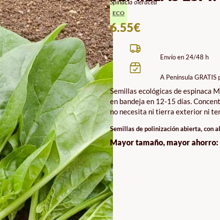
Spinacia oleracea
ECO
6.55
€
Envío en 24/48 h
A Península GRATIS 
Semillas ecológicas de espinaca M
en bandeja en 12-15 días. Concentr
no necesita ni tierra exterior ni 
Semillas de polinización abierta, con a
Mayor tamaño, mayor ahorro: