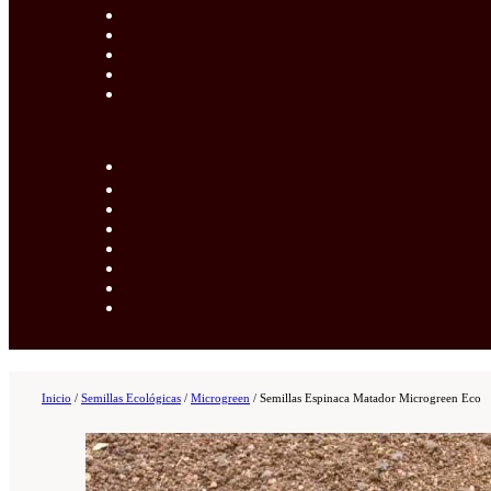
Inicio
/
Semillas Ecológicas
/
Microgreen
/
Semillas Espinaca Matador Microgreen Eco