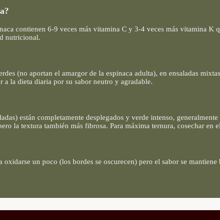
ca?
aca contienen 6-9 veces más vitamina C y 3-4 veces más vitamina K que 
 nutricional.
erdes (no aportan el amargor de la espinaca adulta), en ensaladas mixta
 a la dieta diaria por su sabor neutro y agradable.
aladas) están completamente desplegados y verde intenso, generalmente 
 pero la textura también más fibrosa. Para máxima ternura, cosechar en e
a oxidarse un poco (los bordes se oscurecen) pero el sabor se mantiene 