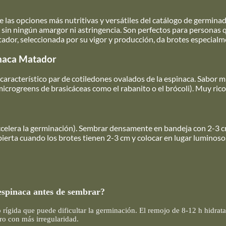
las opciones más nutritivas y versátiles del catálogo de germinad
, sin ningún amargor ni astringencia. Son perfectos para personas 
tador, seleccionada por su vigor y producción, da brotes especialm
inaca Matador
 característico par de cotiledones ovalados de la espinaca. Sabor m
microgreens de brasicáceas como el rabanito o el brócoli). Muy rico
ccelera la germinación). Sembrar densamente en bandeja con 2-3 cm
bierta cuando los brotes tienen 2-3 cm y colocar en lugar luminoso. 
 espinaca antes de sembrar?
o rígida que puede dificultar la germinación. El remojo de 8-12 h hidra
ro con más irregularidad.