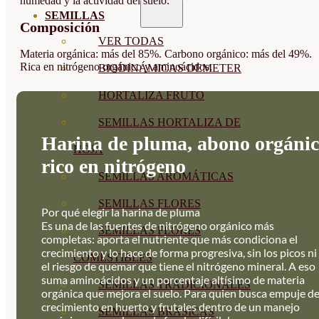
humedad y la actividad del suelo.
SEMILLAS
Composición
VER TODAS
Materia orgánica: más del 85%. Carbono orgánico: más del 49%.
Rica en nitrógeno orgánico y aminoácidos.
BIODINÁMICAS DEMETER
HORTALIZA FRUTO
SEMILLAS HORTALIZA DE
Harina de pluma, abono orgáni
HOJA
rico en nitrógeno
SEMILLAS AROMÁTICAS
SEMILLAS FLORES
Por qué elegir la harina de pluma
Es una de las fuentes de nitrógeno orgánico más
SEMILLAS FLORES
completas: aporta el nutriente que más condiciona el
crecimiento y lo hace de forma progresiva, sin los picos ni
COMESTIBLES
el riesgo de quemar que tiene el nitrógeno mineral. A eso
suma aminoácidos y un porcentaje altísimo de materia
SEMILLAS TRADICIONALES
orgánica que mejora el suelo. Para quien busca empuje d
crecimiento en huerto y frutales dentro de un manejo
SEMILLAS BRASICAS