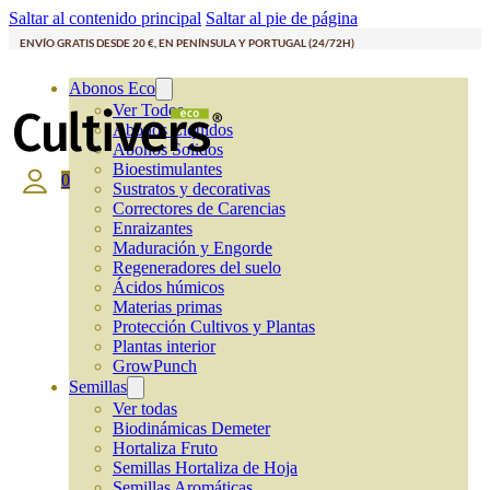
Saltar al contenido principal
Saltar al pie de página
ENVÍO GRATIS DESDE 20 €, EN PENÍNSULA Y PORTUGAL (24/72H)
Abonos Eco
Ver Todos
Abonos Líquidos
Abonos Solidos
Bioestimulantes
0
Sustratos y decorativas
Correctores de Carencias
Enraizantes
Maduración y Engorde
Regeneradores del suelo
Ácidos húmicos
Materias primas
Protección Cultivos y Plantas
Plantas interior
GrowPunch
Semillas
Ver todas
Biodinámicas Demeter
Hortaliza Fruto
Semillas Hortaliza de Hoja
Semillas Aromáticas