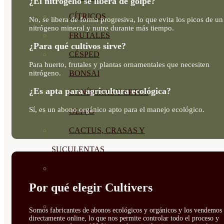
¿El nitrógeno se libera de golpe?
CÍTRICOS
No, se libera de forma progresiva, lo que evita los picos de un
nitrógeno mineral y nutre durante más tiempo.
FRUTALES
¿Para qué cultivos sirve?
CÉSPED
Para huerto, frutales y plantas ornamentales que necesiten
nitrógeno.
BONSAI
¿Es apta para agricultura ecológica?
CONÍFERAS Y SETOS
Sí, es un abono orgánico apto para el manejo ecológico.
OLIVO
CACTUS, CRASAS Y
SUCULENTAS
PLANTAS DE INTERIOR
Por qué elegir Cultivers
ORQUIDEAS
ORNAMENTALES
Somos fabricantes de abonos ecológicos y orgánicos y los vendemos
directamente online, lo que nos permite controlar todo el proceso y