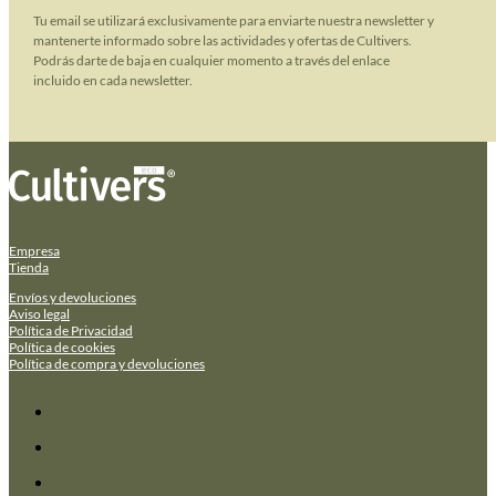
Tu email se utilizará exclusivamente para enviarte nuestra newsletter y
mantenerte informado sobre las actividades y ofertas de Cultivers.
Podrás darte de baja en cualquier momento a través del enlace
incluido en cada newsletter.
Empresa
Tienda
Envíos y devoluciones
Aviso legal
Política de Privacidad
Política de cookies
Política de compra y devoluciones