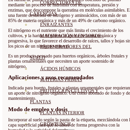
CORRECTORES DE
mediante un proceso de hidrólisis con temperatura, presión y
enzimas, que descompone la queratina en moléculas asimilables. E
CARENCIAS
una fuente destacada de nitrógeno y aminoácidos, con más de un
85% de materia orgánica y más de un 49% de carbono orgánico.
ENRAIZANTES
El nitrógeno es el nutriente que más limita el crecimiento de los
cultivos, y la harina de pluma lo aporta de forma orgánica y
MADURACIÓN Y ENGORDE
progresiva, lo que favorece el desarrollo de raíces, tallos y hojas si
los picos de un nitrógeno mineral.
REGENERADORES DEL
Es un producto pensado para huertos orgánicos, árboles frutales y
SUELO
plantas ornamentales que necesiten un aporte sostenido de
nitrógeno.
ÁCIDOS HÚMICOS
Aplicaciones y usos recomendados
MATERIAS PRIMAS
Indicada para huerto, frutales y plantas ornamentales que requieran
PROTECCIÓN CULTIVOS Y
un aporte de nitrógeno orgánico. Útil como abonado de fondo y d
mantenimiento.
PLANTAS
Modo de empleo y dosis
PLANTAS INTERIOR
Incorporar al suelo según la pauta de la etiqueta, mezclándola con 
GROWPUNCH
capa superficial para que se libere de forma progresiva con la