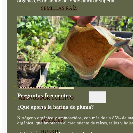
orgánico, es un abono de fondo difícil de superar.
SEMILLAS RAÍZ
SEMILLAS LEGUMINOSAS
MICROGREEN
CUBIERTAS VEGETALES
TIRAS DE SEMILLAS
BOMBAS DE SEMILLAS
BANDEJAS Y SEMILLEROS
PROFESIONALES
Preguntas frecuentes
ABONOS POR CULTIVO
¿Qué aporta la harina de pluma?
VER TODOS
Nitrógeno orgánico y aminoácidos, con más de un 85% de ma
TOMATES
orgánica, que favorecen el crecimiento de raíces, tallos y hojas
HUERTO