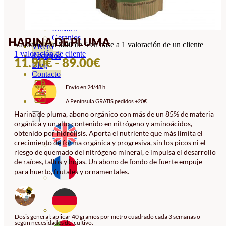
Orquideas
Ornamentales
Hortensias
Rosales
Geranios
HARINA DE PLUMA
Valorado con
5.00
de 5 en base a
1
valoración de un cliente
Vivero
1
valoración de cliente
Recursos
RANGO
11.90
€
-
89.00
€
Blog
DE
Contacto
Envío en 24/48 h
PRECIOS:
A Península GRATIS pedidos +20€
DESDE
Harina de pluma, abono orgánico con más de un 85% de materia
11.90€
orgánica y un alto contenido en nitrógeno y aminoácidos,
HASTA
obtenido por hidrólisis. Aporta el nutriente que más limita el
crecimiento de forma orgánica y progresiva, sin los picos ni el
89.00€
riesgo de quemado del nitrógeno mineral, e impulsa el desarrollo
de raíces, tallos y hojas. Un abono de fondo de fuerte empuje
para huerto, frutales y ornamentales.
Dosis general: aplicar 40 gramos por metro cuadrado cada 3 semanas o
según necesidades del cultivo.