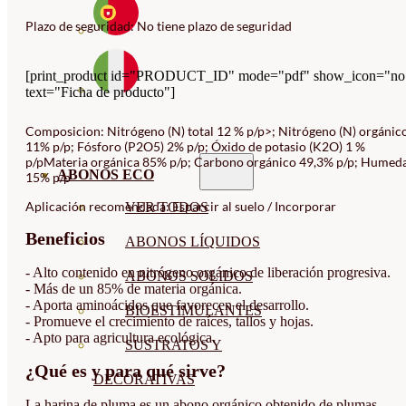
Plazo de seguridad: No tiene plazo de seguridad
[print_product id="PRODUCT_ID" mode="pdf" show_icon="no
text="Ficha de producto"]
Composicion: Nitrógeno (N) total 12 % p/p>; Nitrógeno (N) orgánic
11% p/p; Fósforo (P2O5) 2% p/p; Óxido de potasio (K2O) 1 %
p/pMateria orgánica 85% p/p; Carbono orgánico 49,3% p/p; Humed
ABONOS ECO
15% p/p
Aplicación recomendada: Esparcir al suelo / Incorporar
VER TODOS
Beneficios
ABONOS LÍQUIDOS
- Alto contenido en nitrógeno orgánico de liberación progresiva.
ABONOS SOLIDOS
- Más de un 85% de materia orgánica.
- Aporta aminoácidos que favorecen el desarrollo.
BIOESTIMULANTES
- Promueve el crecimiento de raíces, tallos y hojas.
- Apto para agricultura ecológica.
SUSTRATOS Y
¿Qué es y para qué sirve?
DECORATIVAS
La harina de pluma es un abono orgánico obtenido de plumas