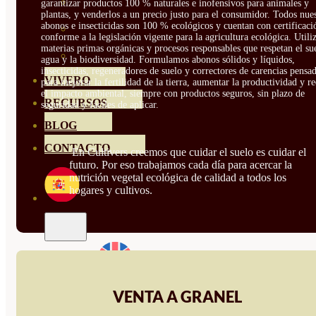
HORTENSIAS
garantizar productos 100 % naturales e inofensivos para animales y
plantas, y venderlos a un precio justo para el consumidor. Todos nue
abonos e insecticidas son 100 % ecológicos y cuentan con certificaci
ROSALES
conforme a la legislación vigente para la agricultura ecológica. Util
materias primas orgánicas y procesos responsables que respetan el sue
GERANIOS
agua y la biodiversidad. Formulamos abonos sólidos y líquidos,
insecticidas, regeneradores de suelo y correctores de carencias pensa
VIVERO
para mejorar la fertilidad de la tierra, aumentar la productividad y r
el impacto ambiental, siempre con productos seguros, sin plazo de
RECURSOS
seguridad y fáciles de aplicar.
BLOG
CONTACTO
En Cultivers creemos que cuidar el suelo es cuidar el
futuro. Por eso trabajamos cada día para acercar la
nutrición vegetal ecológica de calidad a todos los
hogares y cultivos.
VENTA A GRANEL