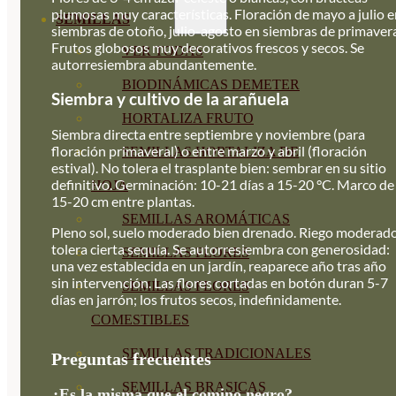
plumosas muy características. Floración de mayo a julio 
SEMILLAS
siembras de otoño, julio-agosto en siembras de primaver
Frutos globosos muy decorativos frescos y secos. Se
VER TODAS
autorresiembra abundantemente.
BIODINÁMICAS DEMETER
Siembra y cultivo de la arañuela
HORTALIZA FRUTO
Siembra directa entre septiembre y noviembre (para
floración primaveral) o entre marzo y abril (floración
SEMILLAS HORTALIZA DE
estival). No tolera el trasplante bien: sembrar en su sitio
definitivo. Germinación: 10-21 días a 15-20 °C. Marco de
HOJA
15-20 cm entre plantas.
SEMILLAS AROMÁTICAS
Pleno sol, suelo moderado bien drenado. Riego moderado
tolera cierta sequía. Se autorresiembra con generosidad:
SEMILLAS FLORES
una vez establecida en un jardín, reaparece año tras año
sin intervención. Las flores cortadas en botón duran 5-7
SEMILLAS FLORES
días en jarrón; los frutos secos, indefinidamente.
COMESTIBLES
SEMILLAS TRADICIONALES
Preguntas frecuentes
SEMILLAS BRASICAS
¿Es la misma que el comino negro?