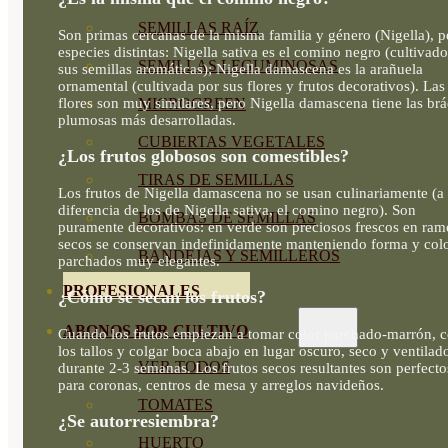
SEMILLAS RAÍZ
Son primas cercanas de la misma familia y género (Nigella), p
especies distintas: Nigella sativa es el comino negro (cultivad
SEMILLAS LEGUMINOSAS
sus semillas aromáticas); Nigella damascena es la arañuela
ornamental (cultivada por sus flores y frutos decorativos). Las
flores son muy similares, pero Nigella damascena tiene las brá
MICROGREEN
plumosas más desarrolladas.
CUBIERTAS VEGETALES
¿Los frutos globosos son comestibles?
TIRAS DE SEMILLAS
Los frutos de Nigella damascena no se usan culinariamente (a
diferencia de los de Nigella sativa, el comino negro). Son
BOMBAS DE SEMILLAS
puramente decorativos: en verde son preciosos frescos en ram
secos se conservan indefinidamente manteniendo forma y col
BANDEJAS Y SEMILLEROS
parchados muy elegantes.
PROFESIONALES
¿Cómo se secan los frutos?
ABONOS POR CULTIVO
Cuando los frutos empiezan a tomar color parchado-marrón, c
los tallos y colgar boca abajo en lugar oscuro, seco y ventilad
VER TODOS
durante 2-3 semanas. Los frutos secos resultantes son perfecto
para coronas, centros de mesa y arreglos navideños.
TOMATES
¿Se autorresiembra?
HUERTO