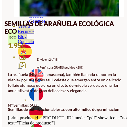
Orquideas
Ornamentales
Hortensias
Rosales
Geranios
SEMILLAS DE ARAÑUELA ECOLÓGICA
Vivero
ECO
Recursos
Blog
ECO
Contacto
1.95
€
Envío en 24/48 h
A Península GRATIS pedidos +20€
La arañuela (Nigella damascena), también llamada «amor en la
niebla» por sus flores azul-celeste que emergen entre un delicado
follaje plumoso que crea un efecto de «niebla verde», es una flor
anual silvestre de gran delicadeza y elegancia.
Nº Semillas: 500
Semillas de polinización abierta, con alto índice de germinación
[print_product id="PRODUCT_ID" mode="pdf" show_icon="no
text="Ficha de producto"]