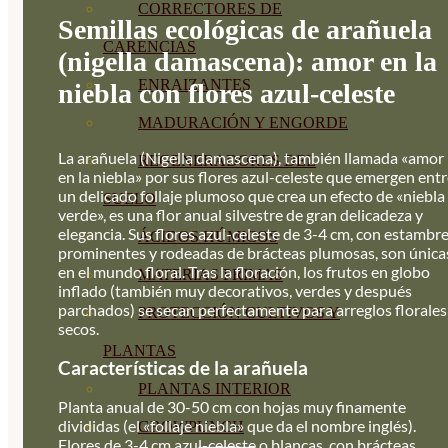
CORRECTORES DE
Semillas ecológicas de arañuela
CARENCIAS
(nigella damascena): amor en la
ENRAIZANTES
niebla con flores azul-celeste
MADURACIÓN Y ENGORDE
La arañuela (Nigella damascena), también llamada «amor
REGENERADORES DEL
en la niebla» por sus flores azul-celeste que emergen ent
un delicado follaje plumoso que crea un efecto de «niebla
SUELO
verde», es una flor anual silvestre de gran delicadeza y
elegancia. Sus flores azul-celeste de 3-4 cm, con estambr
ÁCIDOS HÚMICOS
prominentes y rodeadas de brácteas plumosas, son única
en el mundo floral. Tras la floración, los frutos en globo
MATERIAS PRIMAS
inflado (también muy decorativos, verdes y después
parchados) se secan perfectamente para arreglos florales
PROTECCIÓN CULTIVOS Y
secos.
PLANTAS
Características de la arañuela
PLANTAS INTERIOR
Planta anual de 30-50 cm con hojas muy finamente
divididas (el «follaje niebla» que da el nombre inglés).
GROWPUNCH
Flores de 3-4 cm azul-celeste o blancas, con brácteas