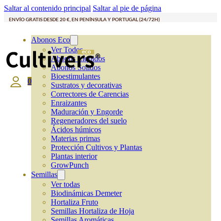
Saltar al contenido principal
Saltar al pie de página
ENVÍO GRATIS DESDE 20 €, EN PENÍNSULA Y PORTUGAL (24/72H)
Abonos Eco
Ver Todos
Abonos Líquidos
Abonos Solidos
Bioestimulantes
0
Sustratos y decorativas
Correctores de Carencias
Enraizantes
Maduración y Engorde
Regeneradores del suelo
Ácidos húmicos
Materias primas
Protección Cultivos y Plantas
Plantas interior
GrowPunch
Semillas
Ver todas
Biodinámicas Demeter
Hortaliza Fruto
Semillas Hortaliza de Hoja
Semillas Aromáticas