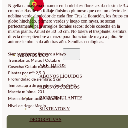
Nigella damascena o «amor en la niebla»: flores azul-celeste de 3-
cm rodeadas de un follaje finísimo plumoso que crea un efecto de
neblina verde alrededor de cada flor. Tras la floración, los frutos en
globo hinchado, primero verdes y luego con rayas, se secan
perfectamente para arreglos florales secos: doble cosecha en la
misma planta. Anual de 30-50 cm. No tolera el trasplante: siembra
directa de septiembre a marzo para floración de mayo a julio. Se
autorresiembra sola año tras año. Semillas ecológicas.
Siembra directa: Febrero a Mayo
ABONOS ECO
Transplante: Marzo | Octubre
VER TODOS
Cosecha: Octubre a Marzo
Plantas por m²: 2,5-3
ABONOS LÍQUIDOS
Profundidad de siembra: 1 cm
Temperatura de germinación: 15-20°C
ABONOS SOLIDOS
Maceta mínima: 20 L
BIOESTIMULANTES
Marco de plantación: 65 x 50 cm
Nivel de riego: Medio
SUSTRATOS Y
DECORATIVAS