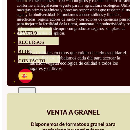
HORTENSIAS
abonos e insecticidas son 100 % ecológicos y cuentan con certificaci
conforme a la legislación vigente para la agricultura ecológica. Util
materias primas orgánicas y procesos responsables que respetan el sue
ROSALES
agua y la biodiversidad. Formulamos abonos sólidos y líquidos,
insecticidas, regeneradores de suelo y correctores de carencias pensa
GERANIOS
para mejorar la fertilidad de la tierra, aumentar la productividad y r
el impacto ambiental, siempre con productos seguros, sin plazo de
VIVERO
seguridad y fáciles de aplicar.
RECURSOS
BLOG
En Cultivers creemos que cuidar el suelo es cuidar el
futuro. Por eso trabajamos cada día para acercar la
CONTACTO
nutrición vegetal ecológica de calidad a todos los
hogares y cultivos.
VENTA A GRANEL
Disponemos de formatos a granel para
profesionales y agricultores