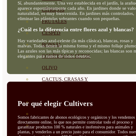
Sí, abundantemente. Una vez establecida en el jardín, la arañu
aparece espontáneamente cada año. En jardines donde se valor
CÍTRICOS
naturalidad, es muy bienvenida. En jardines más controlados,
eliminar las plántulas sobrantes cuando son pequeñas.
FRUTALES
¿Cuál es la diferencia entre flores azul y blancas?
CÉSPED
Hay variedades azul-celeste (la más clásica), blancas, rosas y
BONSAI
malvas. Todas tienen la misma forma y el mismo follaje plum
Las azules son las más típicas y reconocidas; las blancas son 
CONÍFERAS Y SETOS
elegantes para ramos de tonos neutros.
OLIVO
CACTUS, CRASAS Y
SUCULENTAS
Por qué elegir Cultivers
PLANTAS DE INTERIOR
ORQUIDEAS
Somos fabricantes de abonos ecológicos y orgánicos y los vendemos
directamente online, lo que nos permite controlar todo el proceso y
ORNAMENTALES
garantizar productos 100 % naturales e inofensivos para animales y
plantas, y venderlos a un precio justo para el consumidor. Todos nue