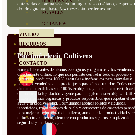
HORTENSIAS
enterrarlas en arena seca en un lugar fresco (sótano, despensa)
donde aguantan hasta 3-4 meses sin perder textura.
ROSALES
GERANIOS
VIVERO
RECURSOS
BLOG
Por qué elegir Cultivers
CONTACTO
Somos fabricantes de abonos ecológicos y orgánicos y los vendemos
directamente online, lo que nos permite controlar todo el proceso y
garantizar productos 100 % naturales e inofensivos para animales y
plantas, y venderlos a un precio justo para el consumidor. Todos nue
abonos e insecticidas son 100 % ecológicos y cuentan con certificaci
conforme a la legislación vigente para la agricultura ecológica. Util
materias primas orgánicas y procesos responsables que respetan el sue
agua y la biodiversidad. Formulamos abonos sólidos y líquidos,
insecticidas, regeneradores de suelo y correctores de carencias pensa
para mejorar la fertilidad de la tierra, aumentar la productividad y r
el impacto ambiental, siempre con productos seguros, sin plazo de
seguridad y fáciles de aplicar.