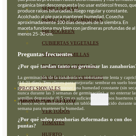
orgánica bien descompuesta (no usar estiércol fresco, qu
SEMILLAS RAÍZ
produce raíces bifurcadas). Riego regular y constante.
Acolchado al pie para mantener humedad. Cosecha
SEMILLAS LEGUMINOSAS
aproximadamente 100 días después de la siembra. En
maceta funciona muy bien con jardineras profundas de al
MICROGREEN
menos 25-30 cm.
CUBIERTAS VEGETALES
Preguntas frecuentes
TIRAS DE SEMILLAS
¿Por qué tardan tanto en germinar las zanahorias
BOMBAS DE SEMILLAS
La germinación de la zanahoria es notoriamente lenta y capri
BANDEJAS Y SEMILLEROS
(14-21 días). Tres claves para mejorarla: sembrar en suelo bie
preparado y suelto, mantener una humedad constante (sin sec
PROFESIONALES
nunca durante las 3 semanas de germinación), y no enterrar la
semillas demasiado (0,5 cm es suficiente). Algunos huerteros 
ABONOS POR CULTIVO
el surco recién sembrado con un tablón humedecido durante 
semana para mantener la humedad.
VER TODOS
¿Por qué salen zanahorias deformadas o con dos
TOMATES
puntas?
HUERTO