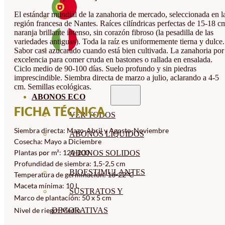
El estándar mundial de la zanahoria de mercado, seleccionada en l
región francesa de Nantes. Raíces cilíndricas perfectas de 15-18 c
naranja brillante intenso, sin corazón fibroso (la pesadilla de las
variedades antiguas). Toda la raíz es uniformemente tierna y dulce.
Sabor casi azucarado cuando está bien cultivada. La zanahoria por
excelencia para comer cruda en bastones o rallada en ensalada.
Ciclo medio de 90-100 días. Suelo profundo y sin piedras
imprescindible. Siembra directa de marzo a julio, aclarando a 4-5
cm. Semillas ecológicas.
ABONOS ECO
FICHA TÉCNICA
VER TODOS
Siembra directa: Mazo-Abril y Agosto-Noviembre
ABONOS LÍQUIDOS
Cosecha: Mayo a Diciembre
Plantas por m²: 120-200
ABONOS SOLIDOS
Profundidad de siembra: 1,5-2,5 cm
BIOESTIMULANTES
Temperatura de germinación: 16-22°C
Maceta mínima: 10 L
SUSTRATOS Y
Marco de plantación: 50 x 5 cm
DECORATIVAS
Nivel de riego: Medio