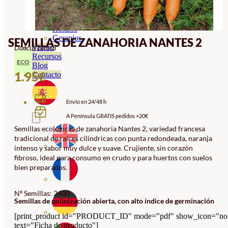
Orquideas
Ornamentales
Hortensias
Rosales
Geranios
SEMILLAS DE ZANAHORIA NANTES 2
Vivero
Daucus carota
Recursos
ECO
Blog
1.95
€
Contacto
Envío en 24/48 h
A Península GRATIS pedidos +20€
Semillas ecológicas de zanahoria Nantes 2, variedad francesa
tradicional de raíces cilíndricas con punta redondeada, naranja
intenso y sabor muy dulce y suave. Crujiente, sin corazón
fibroso, ideal para consumo en crudo y para huertos con suelos
bien preparados.
Nº Semillas: 2400
Semillas de polinización abierta, con alto índice de germinación
[print_product id="PRODUCT_ID" mode="pdf" show_icon="no
text="Ficha de producto"]