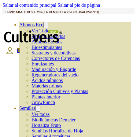
Saltar al contenido principal
Saltar al pie de página
ENVÍO GRATIS DESDE 20 €, EN PENÍNSULA Y PORTUGAL (24/72H)
Abonos Eco
Ver Todos
Abonos Líquidos
Abonos Solidos
Bioestimulantes
0
Sustratos y decorativas
Correctores de Carencias
Enraizantes
Maduración y Engorde
Regeneradores del suelo
Ácidos húmicos
Materias primas
Protección Cultivos y Plantas
Plantas interior
GrowPunch
Semillas
Ver todas
Biodinámicas Demeter
Hortaliza Fruto
Semillas Hortaliza de Hoja
Semillas Aromáticas