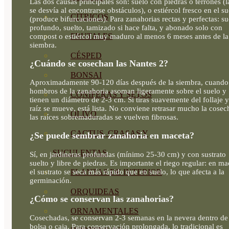
Las dos causas principales son: suelo con piedras o terrones (l
se desvía al encontrarse obstáculos), o estiércol fresco en el su
CÍTRICOS
(produce bifurcaciones). Para zanahorias rectas y perfectas: su
profundo, suelto, tamizado si hace falta, y abonado solo con
FRUTALES
compost o estiércol muy maduro al menos 6 meses antes de la
siembra.
CÉSPED
¿Cuándo se cosechan las Nantes 2?
BONSAI
Aproximadamente 90-120 días después de la siembra, cuando
hombros de la zanahoria asoman ligeramente sobre el suelo y
CONÍFERAS Y SETOS
tienen un diámetro de 2-3 cm. Si tiras suavemente del follaje y
raíz se mueve, está lista. No conviene retrasar mucho la cosec
OLIVO
las raíces sobremaduradas se vuelven fibrosas.
CACTUS, CRASAS Y
¿Se puede sembrar zanahoria en maceta?
SUCULENTAS
Sí, en jardineras profundas (mínimo 25-30 cm) y con sustrato
suelto y libre de piedras. Es importante el riego regular: en ma
el sustrato se seca más rápido que en suelo, lo que afecta a la
PLANTAS DE INTERIOR
germinación.
ORQUIDEAS
¿Cómo se conservan las zanahorias?
ORNAMENTALES
Cosechadas, se conservan 2-3 semanas en la nevera dentro de
bolsa o caja. Para conservación prolongada, lo tradicional es