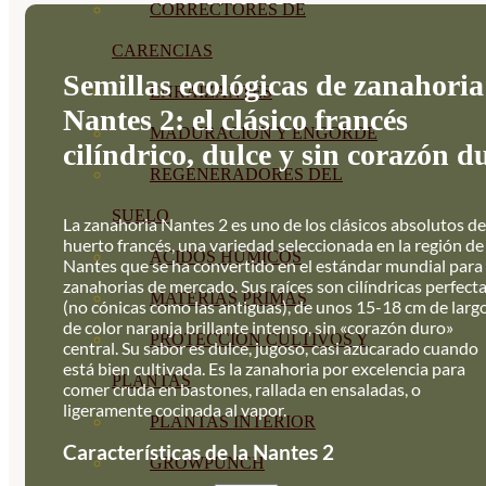
CORRECTORES DE
CARENCIAS
Semillas ecológicas de zanahoria
ENRAIZANTES
Nantes 2: el clásico francés
MADURACIÓN Y ENGORDE
cilíndrico, dulce y sin corazón d
REGENERADORES DEL
SUELO
La zanahoria Nantes 2 es uno de los clásicos absolutos de
huerto francés, una variedad seleccionada en la región de
ÁCIDOS HÚMICOS
Nantes que se ha convertido en el estándar mundial para
zanahorias de mercado. Sus raíces son cilíndricas perfect
MATERIAS PRIMAS
(no cónicas como las antiguas), de unos 15-18 cm de largo
de color naranja brillante intenso, sin «corazón duro»
PROTECCIÓN CULTIVOS Y
central. Su sabor es dulce, jugoso, casi azucarado cuando
está bien cultivada. Es la zanahoria por excelencia para
PLANTAS
comer cruda en bastones, rallada en ensaladas, o
ligeramente cocinada al vapor.
PLANTAS INTERIOR
Características de la Nantes 2
GROWPUNCH