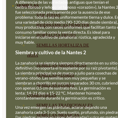
A diferencia de las variedades antiguas que tenían el
SEMILLAS
centro fibroso y leñoso (el famoso «corazón»), la Nantes 
fue seleccionada precisamente por la ausencia de ese
VER TODAS
problema: toda la raíz es uniformemente tierna y dulce. E
una variedad de ciclo medio (90-120 días desde siembra),
BIODINÁMICAS DEMETER
muy productiva, con raíces uniformes que facilitan tanto 
consumo familiar como la venta directa. Es ideal para
HORTALIZA FRUTO
iniciarse en el cultivo de zanahoria: rústica, agradecida y
muy fiable.
SEMILLAS HORTALIZA DE
Siembra y cultivo de la Nantes 2
HOJA
La zanahoria se siembra siempre directamente en su sitio
SEMILLAS AROMÁTICAS
definitivo (no soporta el trasplante por su raíz pivotante).
La siembra principal va de marzo a julio para cosechas de
SEMILLAS FLORES
verano-otoño. Las semillas son muy pequeñas y se
siembran a chorrillo en surcos separados 30 cm, cubrien
SEMILLAS FLORES
con apenas 0,5 cm de sustrato fino. La germinación es
lenta: 14-21 días a 15-22 °C. Mantener húmedo
COMESTIBLES
constantemente durante la germinación es crítico.
SEMILLAS TRADICIONALES
Una vez emergen las plántulas, aclarar dejando una
zanahoria cada 3-5 cm. Suelo suelto, profundo, sin piedra
SEMILLAS BRASICAS
(las piedras provocan raíces deformadas) y rico en materi