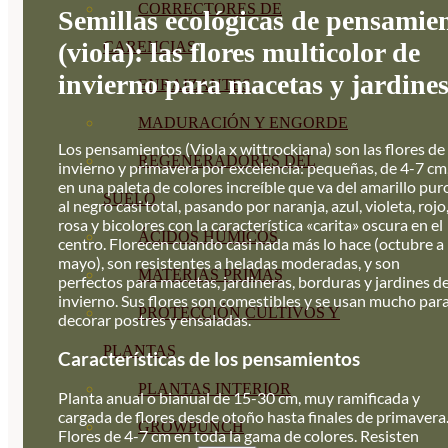
CORRECTORES DE
Semillas ecológicas de pensamie
(viola): las flores multicolor de
CARENCIAS
invierno para macetas y jardine
ENRAIZANTES
MADURACIÓN Y ENGORDE
Los pensamientos (Viola x wittrockiana) son las flores de
REGENERADORES DEL
invierno y primavera por excelencia: pequeñas, de 4-7 cm
en una paleta de colores increíble que va del amarillo pur
SUELO
al negro casi total, pasando por naranja, azul, violeta, rojo
rosa y bicolores con la característica «carita» oscura en el
ÁCIDOS HÚMICOS
centro. Florecen cuando casi nada más lo hace (octubre a
mayo), son resistentes a heladas moderadas, y son
MATERIAS PRIMAS
perfectos para macetas, jardineras, borduras y jardines d
invierno. Sus flores son comestibles y se usan mucho par
PROTECCIÓN CULTIVOS Y
decorar postres y ensaladas.
PLANTAS
Características de los pensamientos
PLANTAS INTERIOR
Planta anual o bianual de 15-30 cm, muy ramificada y
cargada de flores desde otoño hasta finales de primavera
GROWPUNCH
Flores de 4-7 cm en toda la gama de colores. Resisten