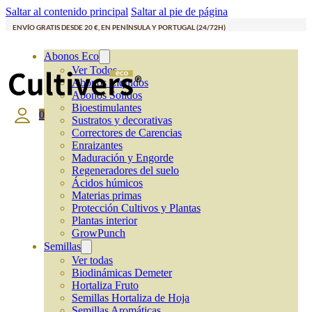
Saltar al contenido principal
Saltar al pie de página
ENVÍO GRATIS DESDE 20 €, EN PENÍNSULA Y PORTUGAL (24/72H)
Abonos Eco
Ver Todos
Abonos Líquidos
Abonos Solidos
Bioestimulantes
0
Sustratos y decorativas
Correctores de Carencias
Enraizantes
Maduración y Engorde
Regeneradores del suelo
Ácidos húmicos
Materias primas
Protección Cultivos y Plantas
Plantas interior
GrowPunch
Semillas
Ver todas
Biodinámicas Demeter
Hortaliza Fruto
Semillas Hortaliza de Hoja
Semillas Aromáticas