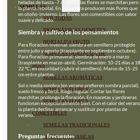
heladas de hasta -7 a -10 °C (las flores se marchitan pero
SEMILLAS
la planta rebota). En primavera producen más flores que
en otoño-invierno. Las flores son comestibles con sabor
VER TODAS
suave y delicado.
BIODINÁMICAS DEMETER
Siembra y cultivo de los pensamientos
HORTALIZA FRUTO
Para floración invernal: siembra en semillero protegido
entre julio y agosto (trasplante en septiembre-octubre).
SEMILLAS HORTALIZA DE
Para floración primaveral: siembra de enero a marzo
(trasplante en marzo-abril). Germinación: 10-21 días a 1
HOJA
22 °C, en oscuridad (cubrir el semillero). Marco de 15-25
cm entre plantas.
SEMILLAS AROMÁTICAS
Sol o media sombra (en verano prefieren sombra parcial),
SEMILLAS FLORES
suelo fresco y fértil. Riego regular. Cortar las flores
marchitas prolonga la floración. En macetas y jardineras
SEMILLAS FLORES
funcionan excepcionalmente bien. Con el calor del verano
la planta declina: arrancar y sustituir por plantas de
COMESTIBLES
verano.
SEMILLAS TRADICIONALES
Preguntas frecuentes
SEMILLAS BRASICAS