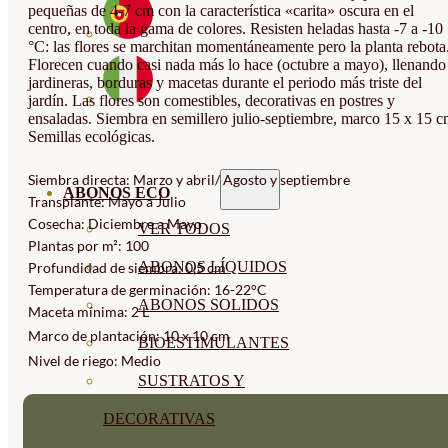
pequeñas de 4-7 cm con la característica «carita» oscura en el
centro, en toda la gama de colores. Resisten heladas hasta -7 a -10
°C: las flores se marchitan momentáneamente pero la planta rebota
Florecen cuando casi nada más lo hace (octubre a mayo), llenando
jardineras, borduras y macetas durante el periodo más triste del
jardín. Las flores son comestibles, decorativas en postres y
ensaladas. Siembra en semillero julio-septiembre, marco 15 x 15 c
Semillas ecológicas.
Siembra directa: Marzo y abril/ Agosto y septiembre
ABONOS ECO
Transplante: Mayo a Julio
Cosecha: Diciembre a Mayo
VER TODOS
Plantas por m²: 100
ABONOS LÍQUIDOS
Profundidad de siembra: 0,5 cm
Temperatura de germinación: 16-22°C
ABONOS SOLIDOS
Maceta mínima: 2 L
Marco de plantación: 10 x 10 cm
BIOESTIMULANTES
Nivel de riego: Medio
SUSTRATOS Y
DECORATIVAS