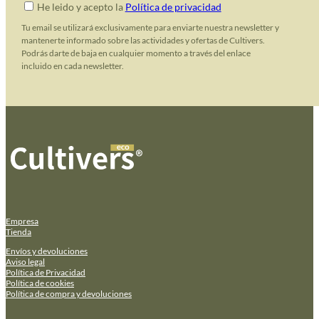
He leido y acepto la
Política de privacidad
Tu email se utilizará exclusivamente para enviarte nuestra newsletter y
mantenerte informado sobre las actividades y ofertas de Cultivers.
Podrás darte de baja en cualquier momento a través del enlace
incluido en cada newsletter.
Empresa
Tienda
Envíos y devoluciones
Aviso legal
Política de Privacidad
Política de cookies
Política de compra y devoluciones