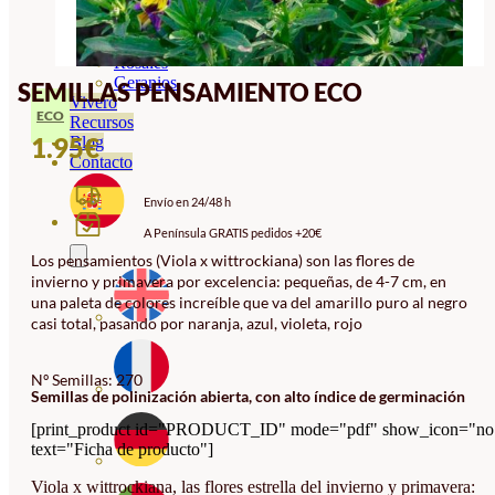
Orquideas
Ornamentales
Hortensias
Rosales
Geranios
SEMILLAS PENSAMIENTO ECO
Vivero
ECO
Recursos
1.95
€
Blog
Contacto
Envío en 24/48 h
A Península GRATIS pedidos +20€
Los pensamientos (Viola x wittrockiana) son las flores de
invierno y primavera por excelencia: pequeñas, de 4-7 cm, en
una paleta de colores increíble que va del amarillo puro al negro
casi total, pasando por naranja, azul, violeta, rojo
Nº Semillas: 270
Semillas de polinización abierta, con alto índice de germinación
[print_product id="PRODUCT_ID" mode="pdf" show_icon="no
text="Ficha de producto"]
Viola x wittrockiana, las flores estrella del invierno y primavera: