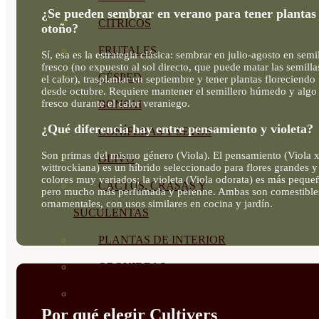
¿Se pueden sembrar en verano para tener plantas
CÍTRICOS
otoño?
FRUTALES
Sí, esa es la estrategia clásica: sembrar en julio-agosto en semi
fresco (no expuesto al sol directo, que puede matar las semill
CÉSPED
el calor), trasplantar en septiembre y tener plantas floreciendo
desde octubre. Requiere mantener el semillero húmedo y algo
fresco durante el calor veraniego.
BONSAI
¿Qué diferencia hay entre pensamiento y violeta?
CONÍFERAS Y SETOS
Son primas del mismo género (Viola). El pensamiento (Viola 
OLIVO
wittrockiana) es un híbrido seleccionado para flores grandes y
colores muy variados; la violeta (Viola odorata) es más peque
CACTUS, CRASAS Y
pero mucho más perfumada y perenne. Ambas son comestible
ornamentales, con usos similares en cocina y jardín.
SUCULENTAS
PLANTAS DE INTERIOR
ORQUIDEAS
ORNAMENTALES
Por qué elegir Cultivers