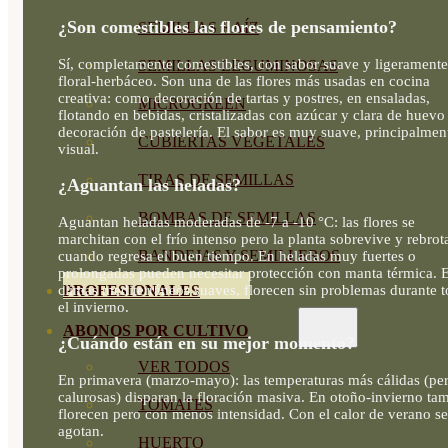
¿Son comestibles las flores de pensamiento?
SEMILLAS RAÍZ
Sí, completamente comestibles, con sabor suave y ligeramente
SEMILLAS LEGUMINOSAS
floral-herbáceo. Son una de las flores más usadas en cocina
creativa: como decoración de tartas y postres, en ensaladas,
MICROGREEN
flotando en bebidas, cristalizadas con azúcar y clara de huevo
decoración de pastelería. El sabor es muy suave, principalmen
CUBIERTAS VEGETALES
visual.
TIRAS DE SEMILLAS
¿Aguantan las heladas?
BOMBAS DE SEMILLAS
Aguantan heladas moderadas de -7 a -10 °C: las flores se
marchitan con el frío intenso pero la planta sobrevive y rebrot
BANDEJAS Y SEMILLEROS
cuando regresa el buen tiempo. En heladas muy fuertes o
prolongadas pueden necesitar protección con manta térmica. 
climas mediterráneos suaves, florecen sin problemas durante 
PROFESIONALES
el invierno.
ABONOS POR CULTIVO
¿Cuándo están en su mejor momento?
VER TODOS
En primavera (marzo-mayo): las temperaturas más cálidas (pe
calurosas) disparan la floración masiva. En otoño-invierno ta
TOMATES
florecen pero con menos intensidad. Con el calor de verano se
agotan.
HUERTO