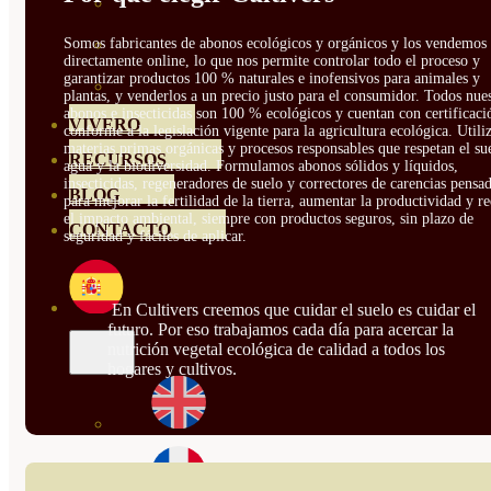
HORTENSIAS
Somos fabricantes de abonos ecológicos y orgánicos y los vendemos
ROSALES
directamente online, lo que nos permite controlar todo el proceso y
garantizar productos 100 % naturales e inofensivos para animales y
GERANIOS
plantas, y venderlos a un precio justo para el consumidor. Todos nue
abonos e insecticidas son 100 % ecológicos y cuentan con certificaci
VIVERO
conforme a la legislación vigente para la agricultura ecológica. Util
materias primas orgánicas y procesos responsables que respetan el sue
RECURSOS
agua y la biodiversidad. Formulamos abonos sólidos y líquidos,
insecticidas, regeneradores de suelo y correctores de carencias pensa
BLOG
para mejorar la fertilidad de la tierra, aumentar la productividad y r
el impacto ambiental, siempre con productos seguros, sin plazo de
CONTACTO
seguridad y fáciles de aplicar.
En Cultivers creemos que cuidar el suelo es cuidar el
futuro. Por eso trabajamos cada día para acercar la
nutrición vegetal ecológica de calidad a todos los
hogares y cultivos.