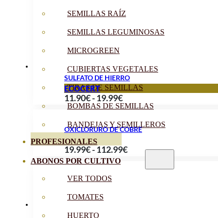
12.99€
SEMILLAS RAÍZ
hasta
SEMILLAS LEGUMINOSAS
89.90€
MICROGREEN
CUBIERTAS VEGETALES
SULFATO DE HIERRO
TIRAS DE SEMILLAS
ECOCERT
Rango
11.90
€
-
19.99
€
BOMBAS DE SEMILLAS
de
precios:
BANDEJAS Y SEMILLEROS
OXICLORURO DE COBRE
desde
PROFESIONALES
Rango
19.99
€
-
112.99
€
11.90€
de
ABONOS POR CULTIVO
hasta
precios:
19.99€
VER TODOS
desde
TOMATES
19.99€
hasta
HUERTO