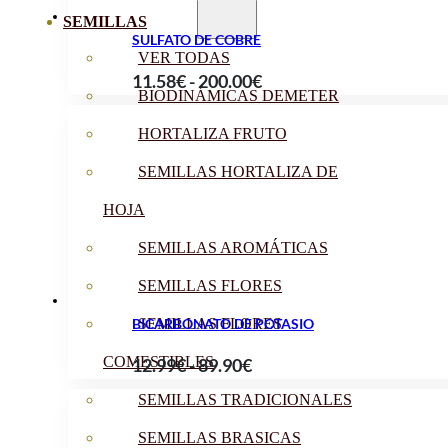
SEMILLAS
SULFATO DE COBRE
VER TODAS
Rango
11.58
€
-
200.00
€
BIODINÁMICAS DEMETER
de
precios:
HORTALIZA FRUTO
desde
SEMILLAS HORTALIZA DE
11.58€
HOJA
hasta
200.00€
SEMILLAS AROMÁTICAS
SEMILLAS FLORES
BICARBONATO DE POTASIO
SEMILLAS FLORES
Rango
COMESTIBLES
12.99
€
-
89.90
€
de
SEMILLAS TRADICIONALES
precios:
SEMILLAS BRASICAS
desde