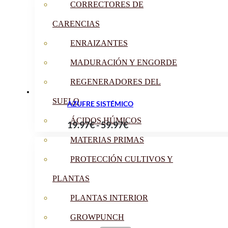
CORRECTORES DE
precios:
desde
CARENCIAS
12.90€
ENRAIZANTES
hasta
15.90€
MADURACIÓN Y ENGORDE
REGENERADORES DEL
SUELO
AZUFRE SISTÉMICO
ÁCIDOS HÚMICOS
Rango
19.97
€
-
59.97
€
de
MATERIAS PRIMAS
precios:
PROTECCIÓN CULTIVOS Y
desde
19.97€
PLANTAS
hasta
PLANTAS INTERIOR
59.97€
GROWPUNCH