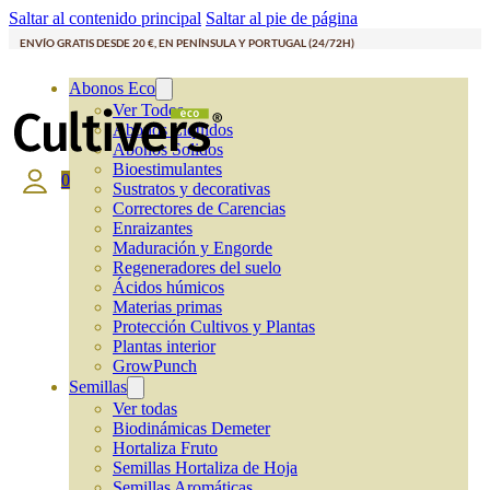
Saltar al contenido principal
Saltar al pie de página
ENVÍO GRATIS DESDE 20 €, EN PENÍNSULA Y PORTUGAL (24/72H)
Abonos Eco
Ver Todos
Abonos Líquidos
Abonos Solidos
Bioestimulantes
0
Sustratos y decorativas
Correctores de Carencias
Enraizantes
Maduración y Engorde
Regeneradores del suelo
Ácidos húmicos
Materias primas
Protección Cultivos y Plantas
Plantas interior
GrowPunch
Semillas
Ver todas
Biodinámicas Demeter
Hortaliza Fruto
Semillas Hortaliza de Hoja
Semillas Aromáticas