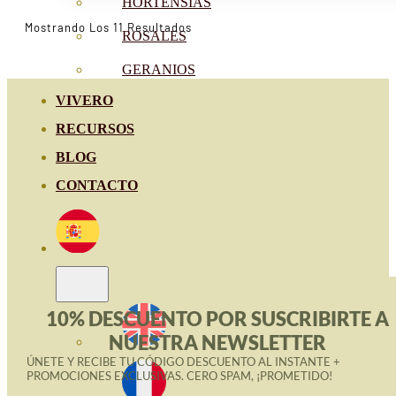
de
HORTENSIAS
precios:
Ordenado
Mostrando Los 11 Resultados
ROSALES
Por
desde
Popularidad
GERANIOS
13.20€
hasta
VIVERO
25.90€
RECURSOS
BLOG
CONTACTO
10% DESCUENTO POR SUSCRIBIRTE A
NUESTRA NEWSLETTER
ÚNETE Y RECIBE TU CÓDIGO DESCUENTO AL INSTANTE +
PROMOCIONES EXCLUSIVAS. CERO SPAM, ¡PROMETIDO!