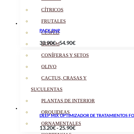
112.99€
CÍTRICOS
FRUTALES
PACK PNP
CÉSPED
Rango
33.90
€
-
54.90
€
BONSAI
de
CONÍFERAS Y SETOS
precios:
desde
OLIVO
33.90€
CACTUS, CRASAS Y
hasta
SUCULENTAS
54.90€
PLANTAS DE INTERIOR
ORQUIDEAS
DEEP MIX OPTIMIZADOR DE TRATAMIENTOS FO
ORNAMENTALES
Rango
13.20
€
-
25.90
€