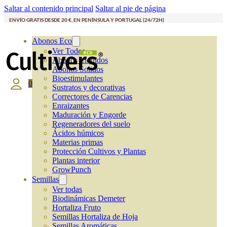
Saltar al contenido principal
Saltar al pie de página
ENVÍO GRATIS DESDE 20 €, EN PENÍNSULA Y PORTUGAL (24/72H)
Abonos Eco
Ver Todos
Abonos Líquidos
Abonos Solidos
Bioestimulantes
0
Sustratos y decorativas
Correctores de Carencias
Enraizantes
Maduración y Engorde
Regeneradores del suelo
Ácidos húmicos
Materias primas
Protección Cultivos y Plantas
Plantas interior
GrowPunch
Semillas
Ver todas
Biodinámicas Demeter
Hortaliza Fruto
Semillas Hortaliza de Hoja
Semillas Aromáticas