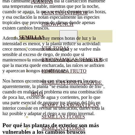
más cambiante. Durante el día la calefacción mantiene
PLANTAS
una temperatura estable, mientras que por la noche,
cuando se apaga, la casa se enfría durante varias horas,
PLANTAS INTERIOR
y esa oscilación la notan especialmente las especies
tropicales que provienen de climas donde apenas
GROWPUNCH
existen cambios bruscos.
SEMILLAS
Además, en invierno hay menos horas de luz y la
intensidad es menor, y la planta reduce su actividad:
VER TODAS
crece menos, consume menos agua y se vuelve más
sensible al exceso de riego, de modo que si
BIODINÁMICAS DEMETER
mantenemos la misma frecuencia que en verano es fácil
que la maceta quede encharcada, las raíces se asfixien
y aparezcan hongos o pudriciones.
HORTALIZA FRUTO
Nos hemos encontrado con situaciones en las que,
SEMILLAS HORTALIZA DE
aparentemente, la planta “se estaba muriendo de frío”,
cuando en realidad el problema era una combinación
HOJA
de poca luz, exceso de agua y corrientes, por lo que
una parte esencial de proteger tus plantas del frío en
SEMILLAS AROMÁTICAS
interior consiste en revisar su ubicación, darles toda la
luz posible y adaptar el riego a su ritmo invernal.
SEMILLAS FLORES
Por qué las plantas de exterior son más
SEMILLAS FLORES
vulnerables a los cambios bruscos