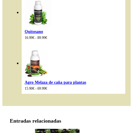
14.99€
hasta
85.98€
Quitosano
Rango
16.99
€
-
89.99
€
de
precios:
desde
16.99€
hasta
89.99€
Agro Melaza de caña para plantas
Rango
15.90
€
-
69.99
€
de
precios:
desde
15.90€
hasta
69.99€
Entradas relacionadas