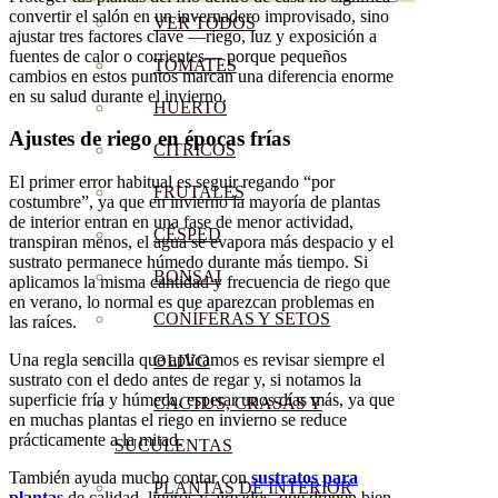
convertir el salón en un invernadero improvisado, sino
VER TODOS
ajustar tres factores clave —riego, luz y exposición a
fuentes de calor o corrientes— porque pequeños
TOMATES
cambios en estos puntos marcan una diferencia enorme
en su salud durante el invierno.
HUERTO
Ajustes de riego en épocas frías
CÍTRICOS
El primer error habitual es seguir regando “por
FRUTALES
costumbre”, ya que en invierno la mayoría de plantas
de interior entran en una fase de menor actividad,
CÉSPED
transpiran menos, el agua se evapora más despacio y el
sustrato permanece húmedo durante más tiempo. Si
BONSAI
aplicamos la misma cantidad y frecuencia de riego que
en verano, lo normal es que aparezcan problemas en
CONÍFERAS Y SETOS
las raíces.
Una regla sencilla que aplicamos es revisar siempre el
OLIVO
sustrato con el dedo antes de regar y, si notamos la
superficie fría y húmeda, esperar unos días más, ya que
CACTUS, CRASAS Y
en muchas plantas el riego en invierno se reduce
prácticamente a la mitad.
SUCULENTAS
También ayuda mucho contar con
sustratos para
PLANTAS DE INTERIOR
plantas
de calidad, ligeros y aireados, que drenen bien