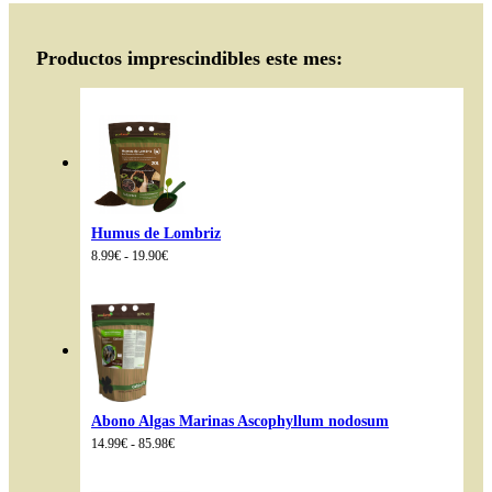
Productos imprescindibles este mes:
Humus de Lombriz
Rango
8.99
€
-
19.90
€
de
precios:
desde
8.99€
hasta
19.90€
Abono Algas Marinas Ascophyllum nodosum
Rango
14.99
€
-
85.98
€
de
precios:
desde