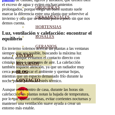
el exceso de agua y eviten encharcamientos
ORQUIDEAS
prolongados, porque elegir un buen sustrato suele
marcar la diferencia entre una planta que sobrevive al
ORNAMENTALES
invierno y otra que se debilita poco a poco sin que nos
demos cuenta.
HORTENSIAS
Luz, ventilación y calefacción: encontrar el
ROSALES
equilibrio
GERANIOS
En invierno solemos acercar las plantas a las ventanas
siempre que sea posible, buscando la máxima luz
VIVERO
natural, aunque evitamos el contacto directo con
cristales fríos o corrientes de aire. La calefacción
RECURSOS
también requiere atención, ya que un radiador muy
cerca puede resecar el ambiente y quemar hojas,
BLOG
mientras que un espacio demasiado frío durante la
CONTACTO
noche puede provocar estrés térmico.
Aunque estén dentro de casa, durante las horas sin
calefacción las plantas notan la bajada de temperatura,
por lo que ajustar cortinas, evitar corrientes nocturnas y
mantener una ventilación suave ayuda a crear un
entorno más estable.