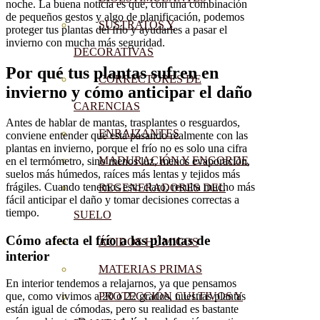
noche. La buena noticia es que, con una combinación
de pequeños gestos y algo de planificación, podemos
SUSTRATOS Y
proteger tus plantas del frío y ayudarles a pasar el
invierno con mucha más seguridad.
DECORATIVAS
Por qué tus plantas sufren en
CORRECTORES DE
invierno y cómo anticipar el daño
CARENCIAS
Antes de hablar de mantas, trasplantes o resguardos,
ENRAIZANTES
conviene entender qué está pasando realmente con las
plantas en invierno, porque el frío no es solo una cifra
MADURACIÓN Y ENGORDE
en el termómetro, sino menos luz, menos evaporación,
suelos más húmedos, raíces más lentas y tejidos más
frágiles. Cuando tenemos esto claro, resulta mucho más
REGENERADORES DEL
fácil anticipar el daño y tomar decisiones correctas a
tiempo.
SUELO
Cómo afecta el frío a las plantas de
ÁCIDOS HÚMICOS
interior
MATERIAS PRIMAS
En interior tendemos a relajarnos, ya que pensamos
PROTECCIÓN CULTIVOS Y
que, como vivimos a 20 o 22 grados, nuestras plantas
están igual de cómodas, pero su realidad es bastante