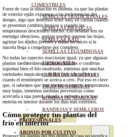
COMESTIBLES
Fuera de casa la situación es distinta, ya que las plantas
de exterior están expuestas a las inclemencias del
SEMILLAS TRADICIONALES
tiempo, algo que debemos tener muy en cuenta cuando
se presentan cambios bruscos o cuando las
SEMILLAS BRASICAS
temperaturas descienden mucho. Las heladas son un
enemigo silencioso, porque pueden quemar las hojas,
SEMILLAS RAÍZ
agrietar los tejidos jóvenes y dañar las raíces si la
maceta llega a congelarse por completo.
SEMILLAS LEGUMINOSAS
No todas las especies reaccionan igual, ya que algunas
MICROGREEN
plantas mediterráneas, arbustos leñosos o coníferas
soportan bien el frío moderado, mientras que muchas
variedades tropicales o de flor delicada sufren en
CUBIERTAS VEGETALES
cuanto el termómetro se acerca a cero. Por eso es clave
que, si sabemos que una planta no soporta temperaturas
TIRAS DE SEMILLAS
muy bajas, tomemos medidas preventivas como
acercarla a una pared, situarla a cubierto o incluso
BOMBAS DE SEMILLAS
meterla en interior durante los días más extremos.
BANDEJAS Y SEMILLEROS
Cómo proteger tus plantas del
PROFESIONALES
frío en interior
ABONOS POR CULTIVO
Proteger tus plantas del frío dentro de casa no significa