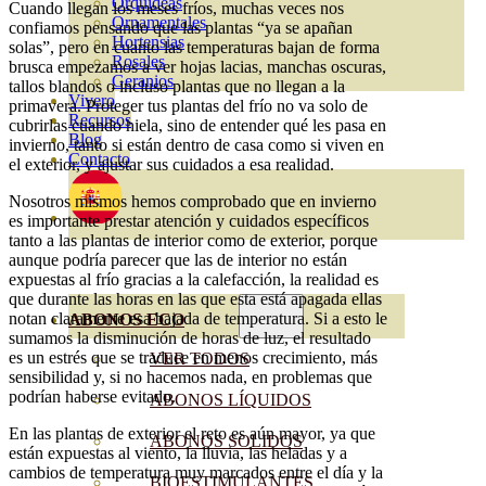
Orquideas
Cuando llegan los meses fríos, muchas veces nos
Ornamentales
confiamos pensando que las plantas “ya se apañan
Hortensias
solas”, pero en cuanto las temperaturas bajan de forma
Rosales
brusca empezamos a ver hojas lacias, manchas oscuras,
Geranios
tallos blandos o incluso plantas que no llegan a la
Vivero
primavera. Proteger tus plantas del frío no va solo de
Recursos
cubrirlas cuando hiela, sino de entender qué les pasa en
Blog
invierno, tanto si están dentro de casa como si viven en
Contacto
el exterior, y ajustar sus cuidados a esa realidad.
Nosotros mismos hemos comprobado que en invierno
es importante prestar atención y cuidados específicos
tanto a las plantas de interior como de exterior, porque
aunque podría parecer que las de interior no están
expuestas al frío gracias a la calefacción, la realidad es
que durante las horas en las que esta está apagada ellas
notan claramente esa bajada de temperatura. Si a esto le
ABONOS ECO
sumamos la disminución de horas de luz, el resultado
es un estrés que se traduce en menos crecimiento, más
VER TODOS
sensibilidad y, si no hacemos nada, en problemas que
podrían haberse evitado.
ABONOS LÍQUIDOS
En las plantas de exterior el reto es aún mayor, ya que
ABONOS SOLIDOS
están expuestas al viento, la lluvia, las heladas y a
cambios de temperatura muy marcados entre el día y la
BIOESTIMULANTES