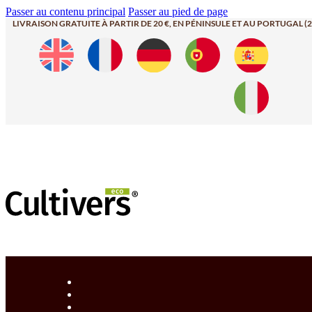
Passer au contenu principal
Passer au pied de page
LIVRAISON GRATUITE À PARTIR DE 20 €, EN PÉNINSULE ET AU PORTUGAL (