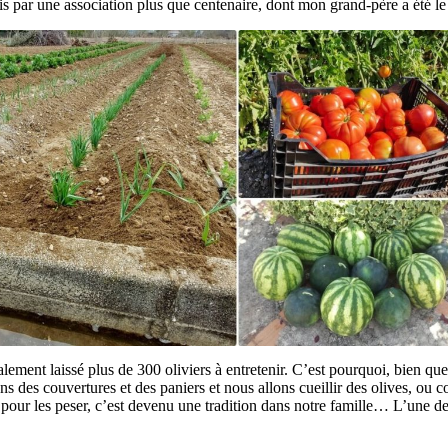
égis par une association plus que centenaire, dont mon grand-père a été 
lement laissé plus de 300 oliviers à entretenir. C’est pourquoi, bien qu
des couvertures et des paniers et nous allons cueillir des olives, ou co
le pour les peser, c’est devenu une tradition dans notre famille… L’une des