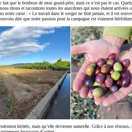
ne fait que le bonheur de mon grand-père, mais ce n’est pas le cas. Que
, nous riions et racontions toutes les anecdotes qui nous étaient arrivées
otre cœur : « Le travail dans le verger ne finit jamais, et il est souvent
ouvons dire que notre passion pour la campagne est vraiment héréditair
 seulement héritée, mais qu’elle devienne naturelle. Grâce à nos réseaux
en apprenons beaucoup d’autres.