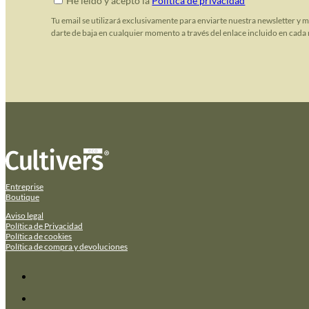
He leido y acepto la
Política de privacidad
Tu email se utilizará exclusivamente para enviarte nuestra newsletter y 
darte de baja en cualquier momento a través del enlace incluido en cada 
Entreprise
Boutique
Aviso legal
Política de Privacidad
Política de cookies
Política de compra y devoluciones