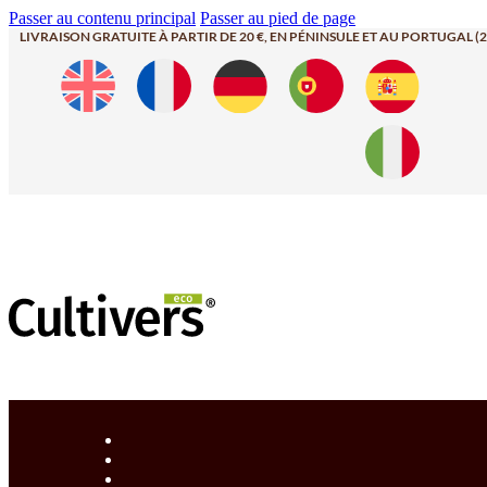
Passer au contenu principal
Passer au pied de page
LIVRAISON GRATUITE À PARTIR DE 20 €, EN PÉNINSULE ET AU PORTUGAL (