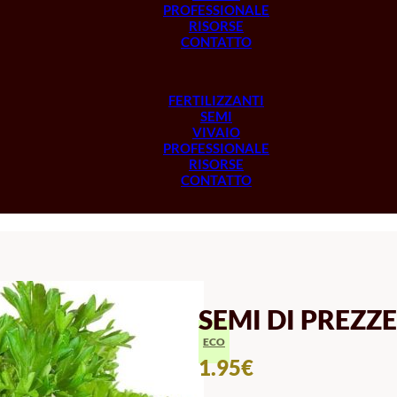
PROFESSIONALE
RISORSE
CONTATTO
FERTILIZZANTI
SEMI
VIVAIO
PROFESSIONALE
RISORSE
CONTATTO
SEMI DI PREZZ
ECO
1.95
€