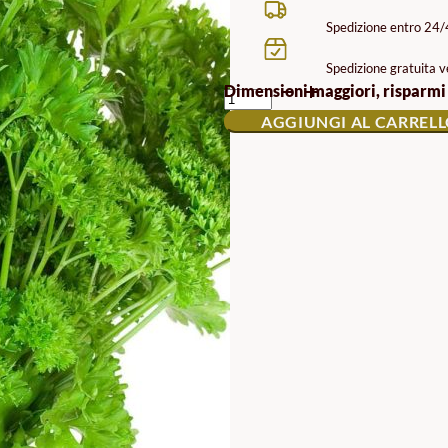
Spedizione entro 24
Spedizione gratuita ve
SEMI
Dimensioni maggiori, risparmi
DI
AGGIUNGI AL CARREL
PREZZEMOLO
RICCIO
FIJNE
KRUL
QUANTITÀ