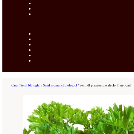
Casa
/
Semi biologici
/
Semi aromatici biologici
/
Semi di prezzemolo riccio Fijne Krul