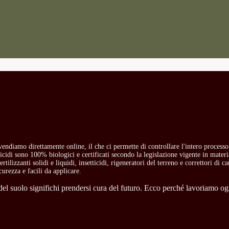
i vendiamo direttamente online, il che ci permette di controllare l'intero process
etticidi sono 100% biologici e certificati secondo la legislazione vigente in mate
rtilizzanti solidi e liquidi, insetticidi, rigeneratori del terreno e correttori di 
curezza e facili da applicare.
l suolo significhi prendersi cura del futuro. Ecco perché lavoriamo ogni