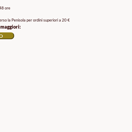
/48 ore
rso la Penisola per ordini superiori a 20 €
 maggiori:
LO