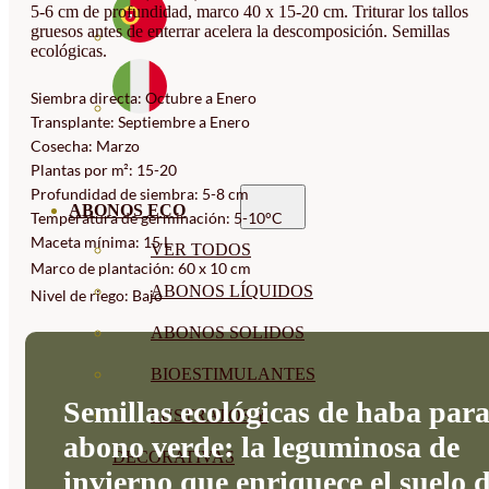
5-6 cm de profundidad, marco 40 x 15-20 cm. Triturar los tallos
gruesos antes de enterrar acelera la descomposición. Semillas
ecológicas.
Siembra directa: Octubre a Enero
Transplante: Septiembre a Enero
Cosecha: Marzo
Plantas por m²: 15-20
Profundidad de siembra: 5-8 cm
ABONOS ECO
Temperatura de germinación: 5-10°C
Maceta mínima: 15 L
VER TODOS
Marco de plantación: 60 x 10 cm
ABONOS LÍQUIDOS
Nivel de riego: Bajo
ABONOS SOLIDOS
BIOESTIMULANTES
Semillas ecológicas de haba par
SUSTRATOS Y
abono verde: la leguminosa de
DECORATIVAS
invierno que enriquece el suelo 