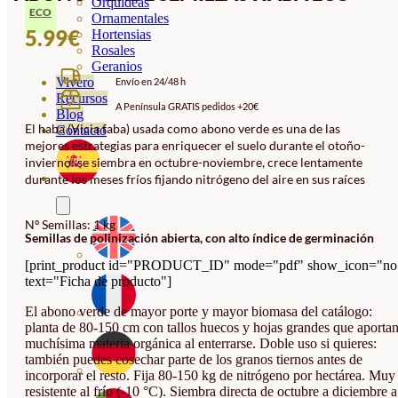
Orquideas
ECO
Ornamentales
5.99
€
Hortensias
Rosales
Geranios
Vivero
Envío en 24/48 h
Recursos
A Península GRATIS pedidos +20€
Blog
El haba (Vicia faba) usada como abono verde es una de las
Contacto
mejores estrategias para enriquecer el suelo durante el otoño-
invierno: se siembra en octubre-noviembre, crece lentamente
durante los meses fríos fijando nitrógeno del aire en sus raíces
Nº Semillas: 1 kg
Semillas de polinización abierta, con alto índice de germinación
[print_product id="PRODUCT_ID" mode="pdf" show_icon="no
text="Ficha de producto"]
El abono verde de mayor porte y mayor biomasa del catálogo:
planta de 80-150 cm con tallos huecos y hojas grandes que aporta
muchísima materia orgánica al enterrarse. Doble uso si quieres:
también puedes cosechar parte de los granos tiernos antes de
incorporar el resto. Fija 80-150 kg de nitrógeno por hectárea. Muy
resistente al frío (-10 °C). Siembra directa de octubre a diciembre a