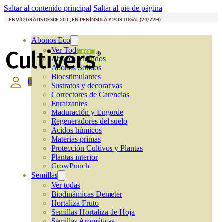
Saltar al contenido principal
Saltar al pie de página
ENVÍO GRATIS DESDE 20 €, EN PENÍNSULA Y PORTUGAL (24/72H)
Abonos Eco
Ver Todos
Abonos Líquidos
Abonos Solidos
Bioestimulantes
0
Sustratos y decorativas
Correctores de Carencias
Enraizantes
Maduración y Engorde
Regeneradores del suelo
Ácidos húmicos
Materias primas
Protección Cultivos y Plantas
Plantas interior
GrowPunch
Semillas
Ver todas
Biodinámicas Demeter
Hortaliza Fruto
Semillas Hortaliza de Hoja
Semillas Aromáticas