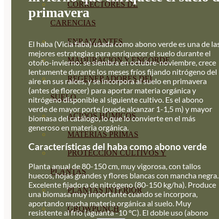
CORRECTORES DE
primavera
CARENCIAS
ENRAIZANTES
El haba (Vicia faba) usada como abono verde es una de la
mejores estrategias para enriquecer el suelo durante el
MADURACIÓN Y ENGORDE
otoño-invierno: se siembra en octubre-noviembre, crece
lentamente durante los meses fríos fijando nitrógeno del
REGENERADORES DEL
aire en sus raíces, y se incorpora al suelo en primavera
(antes de florecer) para aportar materia orgánica y
SUELO
nitrógeno disponible al siguiente cultivo. Es el abono
verde de mayor porte (puede alcanzar 1-1,5 m) y mayor
ÁCIDOS HÚMICOS
biomasa del catálogo, lo que lo convierte en el más
generoso en materia orgánica.
MATERIAS PRIMAS
Características del haba como abono verde
PROTECCIÓN CULTIVOS Y
Planta anual de 80-150 cm, muy vigorosa, con tallos
PLANTAS
huecos, hojas grandes y flores blancas con mancha negra.
Excelente fijadora de nitrógeno (80-150 kg/ha). Produce
PLANTAS INTERIOR
una biomasa muy importante cuando se incorpora,
aportando mucha materia orgánica al suelo. Muy
GROWPUNCH
resistente al frío (aguanta -10 °C). El doble uso (abono