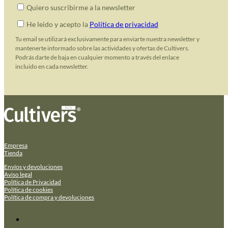
Quiero suscribirme a la newsletter
He leido y acepto la
Política de privacidad
Tu email se utilizará exclusivamente para enviarte nuestra newsletter y
mantenerte informado sobre las actividades y ofertas de Cultivers.
Podrás darte de baja en cualquier momento a través del enlace
incluido en cada newsletter.
Empresa
Tienda
Envíos y devoluciones
Aviso legal
Política de Privacidad
Política de cookies
Política de compra y devoluciones