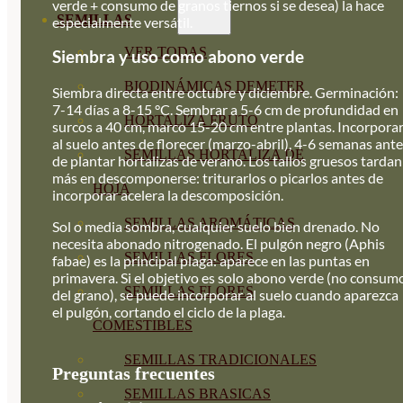
verde + consumo de granos tiernos si se desea) la hace
SEMILLAS
especialmente versátil.
VER TODAS
Siembra y uso como abono verde
BIODINÁMICAS DEMETER
Siembra directa entre octubre y diciembre. Germinación:
7-14 días a 8-15 °C. Sembrar a 5-6 cm de profundidad en
HORTALIZA FRUTO
surcos a 40 cm, marco 15-20 cm entre plantas. Incorpora
al suelo antes de florecer (marzo-abril), 4-6 semanas ant
SEMILLAS HORTALIZA DE
de plantar hortalizas de verano. Los tallos gruesos tardan
más en descomponerse: triturarlos o picarlos antes de
HOJA
incorporar acelera la descomposición.
SEMILLAS AROMÁTICAS
Sol o media sombra, cualquier suelo bien drenado. No
necesita abonado nitrogenado. El pulgón negro (Aphis
SEMILLAS FLORES
fabae) es la principal plaga: aparece en las puntas en
primavera. Si el objetivo es solo abono verde (no consum
SEMILLAS FLORES
del grano), se puede incorporar al suelo cuando aparezca
el pulgón, cortando el ciclo de la plaga.
COMESTIBLES
SEMILLAS TRADICIONALES
Preguntas frecuentes
SEMILLAS BRASICAS