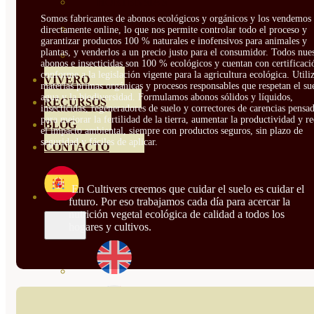
HORTENSIAS
Somos fabricantes de abonos ecológicos y orgánicos y los vendemos
ROSALES
directamente online, lo que nos permite controlar todo el proceso y
garantizar productos 100 % naturales e inofensivos para animales y
plantas, y venderlos a un precio justo para el consumidor. Todos nue
GERANIOS
abonos e insecticidas son 100 % ecológicos y cuentan con certificaci
conforme a la legislación vigente para la agricultura ecológica. Util
VIVERO
materias primas orgánicas y procesos responsables que respetan el sue
agua y la biodiversidad. Formulamos abonos sólidos y líquidos,
RECURSOS
insecticidas, regeneradores de suelo y correctores de carencias pensa
para mejorar la fertilidad de la tierra, aumentar la productividad y r
BLOG
el impacto ambiental, siempre con productos seguros, sin plazo de
seguridad y fáciles de aplicar.
CONTACTO
En Cultivers creemos que cuidar el suelo es cuidar el
futuro. Por eso trabajamos cada día para acercar la
nutrición vegetal ecológica de calidad a todos los
hogares y cultivos.