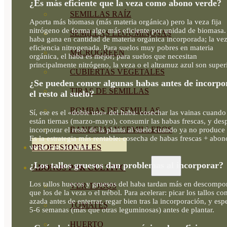
¿Es más eficiente que la veza como abono verde?
SEMILLAS RAÍZ
Aporta más biomasa (más materia orgánica) pero la veza fija
nitrógeno de forma algo más eficiente por unidad de biomasa.
SEMILLAS LEGUMINOSAS
haba gana en cantidad de materia orgánica incorporada; la vez
eficiencia nitrogenada. Para suelos muy pobres en materia
MICROGREEN
orgánica, el haba es mejor; para suelos que necesitan
principalmente nitrógeno, la veza o el altramuz azul son super
CUBIERTAS VEGETALES
¿Se pueden comer algunas habas antes de incorpo
TIRAS DE SEMILLAS
el resto al suelo?
BOMBAS DE SEMILLAS
Sí, ese es el «doble uso» del haba: cosechar las vainas cuando
están tiernas (marzo-mayo), consumir las habas frescas, y des
BANDEJAS Y SEMILLEROS
incorporar el resto de la planta al suelo cuando ya no produce
Es la estrategia más rentable: cosecha de habas frescas + abon
verde con los restos.
PROFESIONALES
¿Los tallos gruesos dan problemas al incorporar?
ABONOS POR CULTIVO
Los tallos huecos y gruesos del haba tardan más en descompo
VER TODOS
que los de la veza o el trébol. Para acelerar: picar los tallos co
azada antes de enterrar, regar bien tras la incorporación, y esp
TOMATES
5-6 semanas (más que otras leguminosas) antes de plantar.
HUERTO