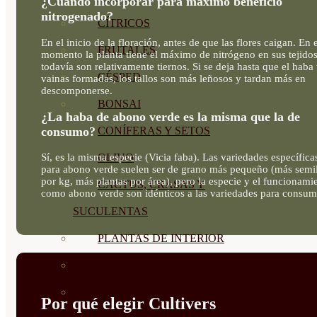
¿Cuándo incorporar para máximo beneficio
nitrogenado?
CÍTRICOS
En el inicio de la floración, antes de que las flores caigan. En 
FRUTALES
momento la planta tiene el máximo de nitrógeno en sus tejido
todavía son relativamente tiernos. Si se deja hasta que el haba 
CÉSPED
vainas formadas, los tallos son más leñosos y tardan más en
descomponerse.
BONSAI
¿La haba de abono verde es la misma que la de
consumo?
CONÍFERAS Y SETOS
OLIVO
Sí, es la misma especie (Vicia faba). Las variedades específica
para abono verde suelen ser de grano más pequeño (más semil
por kg, más plantas por área), pero la especie y el funcionami
CACTUS, CRASAS Y
como abono verde son idénticos a las variedades para consum
SUCULENTAS
PLANTAS DE INTERIOR
ORQUIDEAS
ORNAMENTALES
Por qué elegir Cultivers