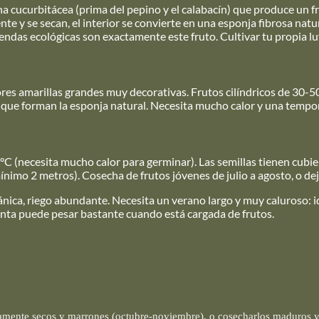
 una cucurbitácea (prima del pepino y el calabacín) que produce un 
e y se secan, el interior se convierte en una esponja fibrosa natura
tiendas ecológicas son exactamente este fruto. Cultivar tu propia lu
res amarillas grandes muy decorativas. Frutos cilíndricos de 30-50 
s que forman la esponja natural. Necesita mucho calor y una temp
 °C (necesita mucho calor para germinar). Las semillas tienen cubi
ínimo 2 metros). Cosecha de frutos jóvenes de julio a agosto, o d
nica, riego abundante. Necesita un verano largo y muy caluroso: ide
lanta puede pesar bastante cuando está cargada de frutos.
etamente secos y marrones (octubre-noviembre), o cosecharlos maduros 