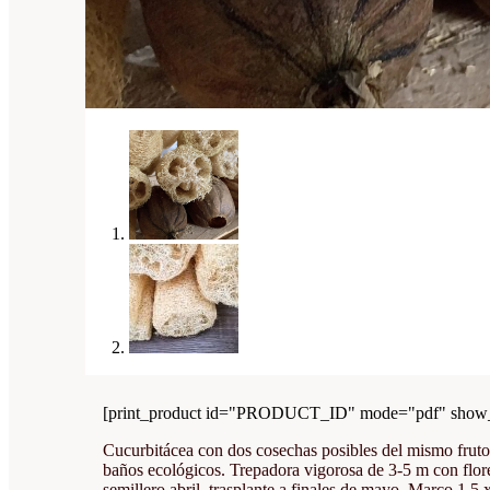
[print_product id="PRODUCT_ID" mode="pdf" show_i
Cucurbitácea con dos cosechas posibles del mismo fruto:
baños ecológicos. Trepadora vigorosa de 3-5 m con flore
semillero abril, trasplante a finales de mayo. Marco 1,5 