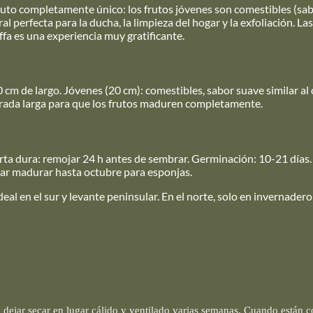
fruto completamente único: los frutos jóvenes son comestibles (sab
l perfecta para la ducha, la limpieza del hogar y la exfoliación. L
ffa es una experiencia muy gratificante.
cm de largo. Jóvenes (20 cm): comestibles, sabor suave similar al 
orada larga para que los frutos maduren completamente.
erta dura: remojar 24 h antes de sembrar. Germinación: 10-21 días.
ejar madurar hasta octubre para esponjas.
al en el sur y levante peninsular. En el norte, solo en invernadero 
y dejar secar en lugar cálido y ventilado varias semanas. Cuando están