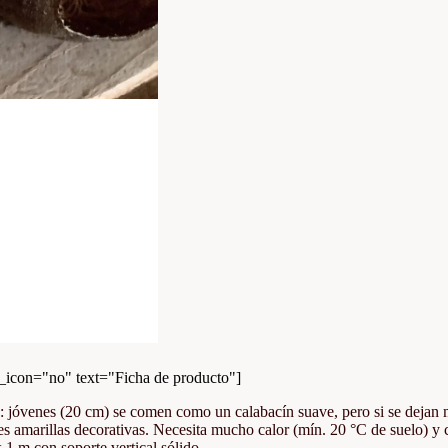
con="no" text="Ficha de producto"]
 jóvenes (20 cm) se comen como un calabacín suave, pero si se dejan mad
s amarillas decorativas. Necesita mucho calor (mín. 20 °C de suelo) y c
x 1 m con soporte vertical sólido.