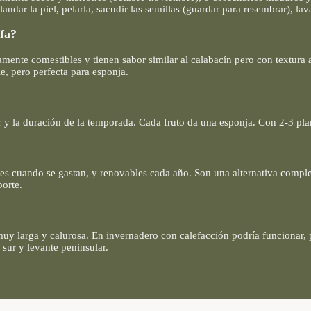
dar la piel, pelarla, sacudir las semillas (guardar para resembrar), lavar
ffa?
amente comestibles y tienen sabor similar al calabacín pero con textura a
le, pero perfecta para esponja.
r y la duración de la temporada. Cada fruto da una esponja. Con 2-3 plan
cuando se gastan, y renovables cada año. Son una alternativa completam
porte.
 muy larga y calurosa. En invernadero con calefacción podría funcionar,
l sur y levante peninsular.