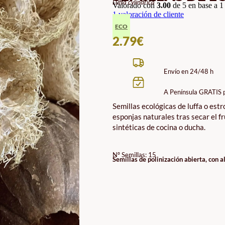
Luffa cylindrica
Valorado con
3.00
de 5 en base a
1
1
valoración de cliente
ECO
2.79
€
Envío en 24/48 h
A Península GRATIS 
Semillas ecológicas de luffa o es
esponjas naturales tras secar el fru
sintéticas de cocina o ducha.
Nº Semillas: 15
Semillas de polinización abierta, con a