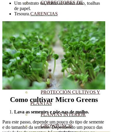
CORRECTORES DE
Um substrato ou, como no nosso caso, toalhas
de papel.
Tesoura.
CARENCIAS
ENRAIZANTES
MADURACIÓN Y ENGORDE
REGENERADORES DEL
SUELO
ÁCIDOS HÚMICOS
MATERIAS PRIMAS
PROTECCIÓN CULTIVOS Y
Como cultivar Micro Greens
PLANTAS
Lava as sementes e põe-nas de molho.
PLANTAS INTERIOR
Para este passo, depende um pouco do tipo de semente
GROWPUNCH
e do tamanho da semente. Dependendo um pouco das