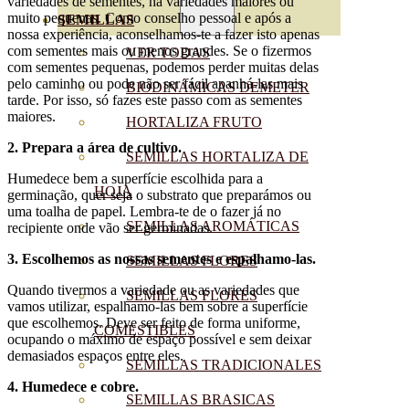
variedades de sementes, há variedades maiores ou
muito pequenas. Como conselho pessoal e após a
SEMILLAS
nossa experiência, aconselhamos-te a fazer isto apenas
com sementes mais ou menos grandes. Se o fizermos
VER TODAS
com sementes pequenas, podemos perder muitas delas
pelo caminho ou pode não ser fácil apanhá-las mais
BIODINÁMICAS DEMETER
tarde. Por isso, só fazes este passo com as sementes
maiores.
HORTALIZA FRUTO
2. Prepara a área de cultivo.
SEMILLAS HORTALIZA DE
Humedece bem a superfície escolhida para a
HOJA
germinação, quer seja o substrato que preparámos ou
uma toalha de papel. Lembra-te de o fazer já no
SEMILLAS AROMÁTICAS
recipiente onde vão ser germinadas.
3. Escolhemos as nossas sementes e espalhamo-las.
SEMILLAS FLORES
Quando tivermos a variedade ou as variedades que
SEMILLAS FLORES
vamos utilizar, espalhamo-las bem sobre a superfície
que escolhemos. Deve ser feito de forma uniforme,
COMESTIBLES
ocupando o máximo de espaço possível e sem deixar
demasiados espaços entre eles.
SEMILLAS TRADICIONALES
4. Humedece e cobre.
SEMILLAS BRASICAS