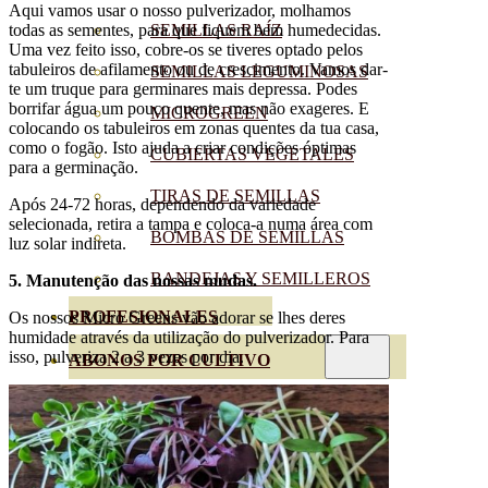
Aqui vamos usar o nosso pulverizador, molhamos
SEMILLAS RAÍZ
todas as sementes, para que fiquem bem humedecidas.
Uma vez feito isso, cobre-os se tiveres optado pelos
tabuleiros de afilamento ou de crescimento. Vamos dar-
SEMILLAS LEGUMINOSAS
te um truque para germinares mais depressa. Podes
borrifar água um pouco quente, mas não exageres. E
MICROGREEN
colocando os tabuleiros em zonas quentes da tua casa,
como o fogão. Isto ajuda a criar condições óptimas
CUBIERTAS VEGETALES
para a germinação.
TIRAS DE SEMILLAS
Após 24-72 horas, dependendo da variedade
selecionada, retira a tampa e coloca-a numa área com
BOMBAS DE SEMILLAS
luz solar indireta.
BANDEJAS Y SEMILLEROS
5. Manutenção das nossas mudas.
PROFESIONALES
Os nossos Micro Greens vão adorar se lhes deres
humidade através da utilização do pulverizador. Para
isso, pulveriza 2 a 3 vezes por dia.
ABONOS POR CULTIVO
VER TODOS
TOMATES
HUERTO