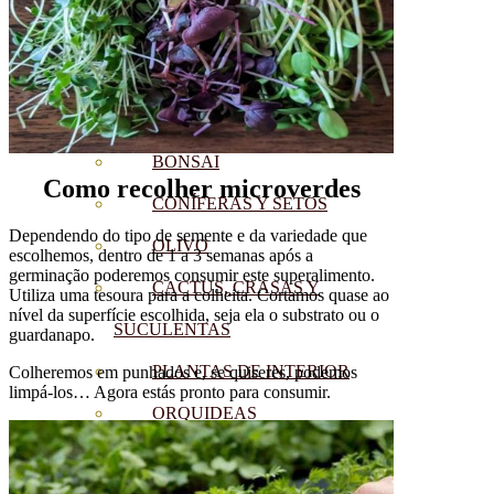
CÍTRICOS
FRUTALES
CÉSPED
BONSAI
Como recolher microverdes
CONÍFERAS Y SETOS
Dependendo do tipo de semente e da variedade que
OLIVO
escolhemos, dentro de 1 a 3 semanas após a
germinação poderemos consumir este superalimento.
CACTUS, CRASAS Y
Utiliza uma tesoura para a colheita. Cortamos quase ao
nível da superfície escolhida, seja ela o substrato ou o
SUCULENTAS
guardanapo.
PLANTAS DE INTERIOR
Colheremos em punhados e, se quiseres, podemos
limpá-los… Agora estás pronto para consumir.
ORQUIDEAS
ORNAMENTALES