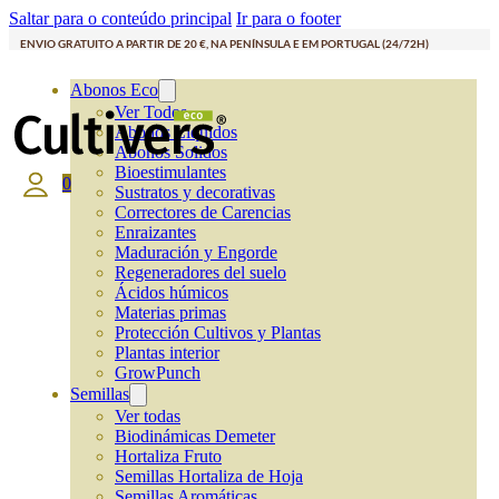
Saltar para o conteúdo principal
Ir para o footer
ENVIO GRATUITO A PARTIR DE 20 €, NA PENÍNSULA E EM PORTUGAL (24/72H)
Abonos Eco
Ver Todos
Abonos Líquidos
Abonos Solidos
Bioestimulantes
0
Sustratos y decorativas
Correctores de Carencias
Enraizantes
Maduración y Engorde
Regeneradores del suelo
Ácidos húmicos
Materias primas
Protección Cultivos y Plantas
Plantas interior
GrowPunch
Semillas
Ver todas
Biodinámicas Demeter
Hortaliza Fruto
Semillas Hortaliza de Hoja
Semillas Aromáticas