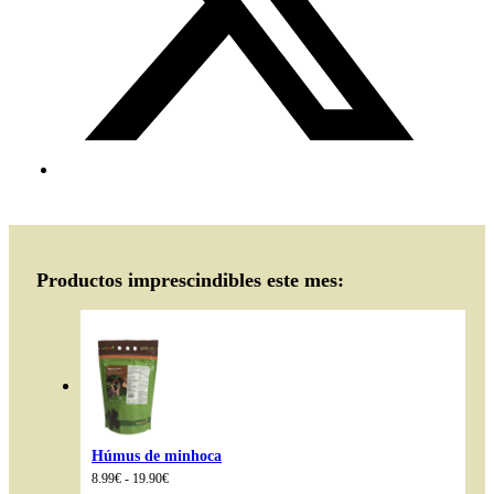
Productos imprescindibles este mes:
Húmus de minhoca
Intervalo
8.99
€
-
19.90
€