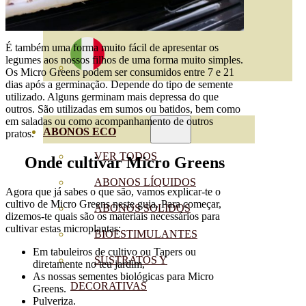
É também uma forma muito fácil de apresentar os
legumes aos nossos filhos de uma forma muito simples.
Os Micro Greens podem ser consumidos entre 7 e 21
dias após a germinação. Depende do tipo de semente
utilizado. Alguns germinam mais depressa do que
outros. São utilizadas em sumos ou batidos, bem como
em saladas ou como acompanhamento de outros
ABONOS ECO
pratos.
VER TODOS
Onde cultivar Micro Greens
ABONOS LÍQUIDOS
Agora que já sabes o que são, vamos explicar-te o
cultivo de Micro Greens neste guia. Para começar,
ABONOS SOLIDOS
dizemos-te quais são os materiais necessários para
cultivar estas microplantas:
BIOESTIMULANTES
Em tabuleiros de cultivo ou Tapers ou
SUSTRATOS Y
diretamente no teu jardim,
As nossas sementes biológicas para Micro
DECORATIVAS
Greens.
Pulveriza.