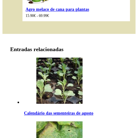
Agro melaço de cana para plantas
Intervalo
15.90
€
-
69.99
€
de
preços:
15.90€
a
69.99€
Entradas relacionadas
Calendário das sementeiras de agosto