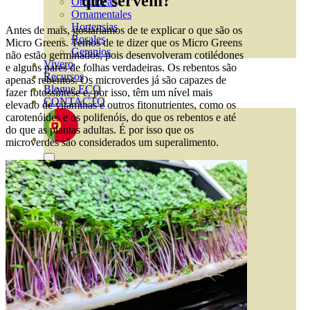
que servem?
Orquideas
Ornamentales
Hortensias
Antes de mais, gostaríamos de te explicar o que são os
Rosales
Micro Greens. Temos de te dizer que os Micro Greens
Geranios
não estão germinados, pois desenvolveram cotilédones
Vivero
e alguns pares de folhas verdadeiras. Os rebentos são
Recursos
apenas rebentos. Os microverdes já são capazes de
Blogue ECO
fazer fotossíntese e, por isso, têm um nível mais
CONTACTO
elevado de vitaminas e outros fitonutrientes, como os
carotenóides e os polifenóis, do que os rebentos e até
do que as plantas adultas. É por isso que os
microverdes são considerados um superalimento.