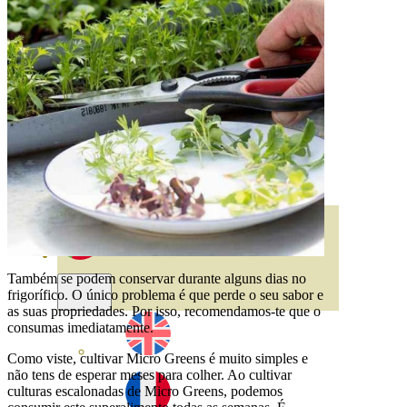
HORTENSIAS
ROSALES
GERANIOS
VIVERO
RECURSOS
BLOGUE ECO
CONTACTO
Também se podem conservar durante alguns dias no
frigorífico. O único problema é que perde o seu sabor e
as suas propriedades. Por isso, recomendamos-te que o
consumas imediatamente.
Como viste, cultivar Micro Greens é muito simples e
não tens de esperar meses para colher. Ao cultivar
culturas escalonadas de Micro Greens, podemos