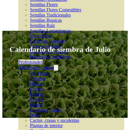
Semillas Flores
Semillas Flores Comestibles
Semillas Tradicionales
Semillas Brasicas
Semillas Raíz
Semillas Leguminosas
Microgreen
Cubiertas Vegetales
Tiras de Semillas
Calendario de siembra de Julio
Bombas de Semillas
Bandejas y Semilleros
Profesionales
Abonos por cultivo
Ver Todos
Tomates
Huerto
Cítricos
Frutales
Césped
Bonsai
Coníferas y setos
Olivo
Cactus, crasas y suculentas
Plantas de interior