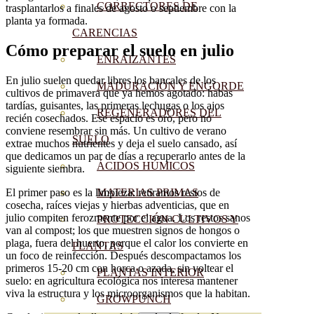
CORRECTORES DE
trasplantarlos a finales de agosto o septiembre con la
planta ya formada.
CARENCIAS
Cómo preparar el suelo en julio
ENRAIZANTES
En julio suelen quedar libres los bancales de los
MADURACIÓN Y ENGORDE
cultivos de primavera que ya hemos agotado: habas
tardías, guisantes, las primeras lechugas o los ajos
REGENERADORES DEL
recién cosechados. Ese espacio es oro, pero no
conviene resembrar sin más. Un cultivo de verano
SUELO
extrae muchos nutrientes y deja el suelo cansado, así
que dedicamos un par de días a recuperarlo antes de la
ÁCIDOS HÚMICOS
siguiente siembra.
El primer paso es la limpieza: retiramos restos de
MATERIAS PRIMAS
cosecha, raíces viejas y hierbas adventicias, que en
julio compiten ferozmente por el agua. Los restos sanos
PROTECCIÓN CULTIVOS Y
van al compost; los que muestren signos de hongos o
plaga, fuera del huerto, porque el calor los convierte en
PLANTAS
un foco de reinfección. Después descompactamos los
primeros 15-20 cm con horca o azada, sin voltear el
PLANTAS INTERIOR
suelo: en agricultura ecológica nos interesa mantener
viva la estructura y los microorganismos que la habitan.
GROWPUNCH