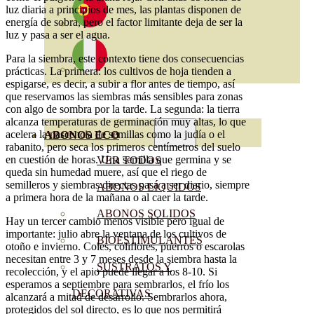
luz diaria a principios de mes, las plantas disponen de
energía de sobra, pero el factor limitante deja de ser la
luz y pasa a ser el agua.
Para la siembra, este contexto tiene dos consecuencias
prácticas. La primera: los cultivos de hoja tienden a
espigarse, es decir, a subir a flor antes de tiempo, así
que reservamos las siembras más sensibles para zonas
con algo de sombra por la tarde. La segunda: la tierra
alcanza temperaturas de germinación muy altas, lo que
acelera la nascencia de semillas como la judía o el
ABONOS ECO
rabanito, pero seca los primeros centímetros del suelo
en cuestión de horas. Una semilla que germina y se
VER TODOS
queda sin humedad muere, así que el riego de
semilleros y siembras directas pasa a ser diario, siempre
ABONOS LÍQUIDOS
a primera hora de la mañana o al caer la tarde.
ABONOS SOLIDOS
Hay un tercer cambio menos visible pero igual de
importante: julio abre la ventana de los cultivos de
BIOESTIMULANTES
otoño e invierno. Coles, coliflores, puerros o escarolas
necesitan entre 3 y 7 meses desde la siembra hasta la
SUSTRATOS Y
recolección, y el apio puede llegar a los 8-10. Si
esperamos a septiembre para sembrarlos, el frío los
DECORATIVAS
alcanzará a mitad de desarrollo. Sembrarlos ahora,
protegidos del sol directo, es lo que nos permitirá