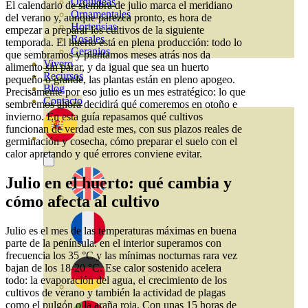
Orquideas
El calendario de siembra de julio marca el meridiano
Ornamentales
del verano y, aunque parezca pronto, es hora de
Hortensias
empezar a preparar los cultivos de la siguiente
Rosales
temporada. El huerto está en plena producción: todo lo
Geranios
que sembramos y plantamos meses atrás nos da
Vivero
alimento sin parar, y da igual que sea un huerto
Recursos
pequeño o grande, las plantas están en pleno apogeo.
Blog
Precisamente por eso julio es un mes estratégico: lo que
Contacto
sembremos ahora decidirá qué comeremos en otoño e
invierno. En esta guía repasamos qué cultivos
funcionan de verdad este mes, con sus plazos reales de
germinación y cosecha, cómo preparar el suelo con el
calor apretando y qué errores conviene evitar.
Julio en el huerto: qué cambia y
cómo afecta al cultivo
Julio es el mes de las temperaturas máximas en buena
parte de la península: en el interior superamos con
frecuencia los 35 °C y las mínimas nocturnas rara vez
bajan de los 18-20 °C. Ese calor sostenido acelera
todo: la evaporación del agua, el crecimiento de los
cultivos de verano y también la actividad de plagas
como el pulgón o la araña roja. Con unas 15 horas de