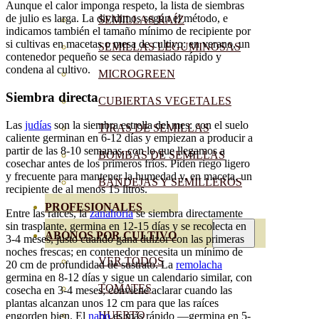
Aunque el calor imponga respeto, la lista de siembras
de julio es larga. La dividimos según el método, e
SEMILLAS RAÍZ
indicamos también el tamaño mínimo de recipiente por
si cultivas en macetas o mesa de cultivo: en verano, un
SEMILLAS LEGUMINOSAS
contenedor pequeño se seca demasiado rápido y
condena al cultivo.
MICROGREEN
Siembra directa
CUBIERTAS VEGETALES
Las
judías
son la siembra estrella del mes: con el suelo
TIRAS DE SEMILLAS
caliente germinan en 6-12 días y empiezan a producir a
partir de las 8-10 semanas, con lo que llegamos a
BOMBAS DE SEMILLAS
cosechar antes de los primeros fríos. Piden riego ligero
y frecuente para mantener la humedad y, en maceta, un
BANDEJAS Y SEMILLEROS
recipiente de al menos 15 litros.
PROFESIONALES
Entre las raíces, la
zanahoria
se siembra directamente
sin trasplante, germina en 12-15 días y se recolecta en
ABONOS POR CULTIVO
3-4 meses, justo cuando gana dulzor con las primeras
noches frescas; en contenedor necesita un mínimo de
VER TODOS
20 cm de profundidad de sustrato. La
remolacha
germina en 8-12 días y sigue un calendario similar, con
TOMATES
cosecha en 3-4 meses; conviene aclarar cuando las
plantas alcanzan unos 12 cm para que las raíces
HUERTO
engorden bien. El
nabo
es más rápido —germina en 5-