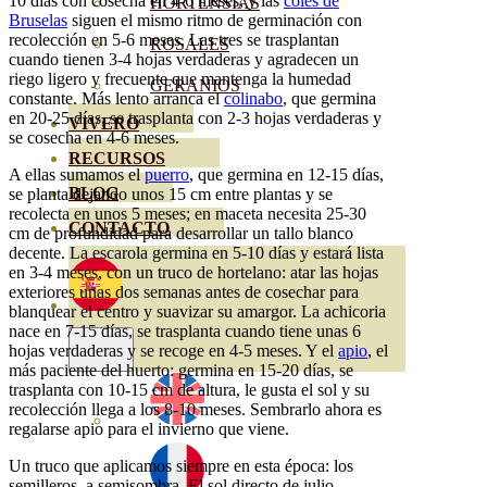
10 días con cosecha en 4-6 meses, y las
coles de
HORTENSIAS
Bruselas
siguen el mismo ritmo de germinación con
recolección en 5-6 meses. Las tres se trasplantan
ROSALES
cuando tienen 3-4 hojas verdaderas y agradecen un
riego ligero y frecuente que mantenga la humedad
GERANIOS
constante. Más lento arranca el
colinabo
, que germina
en 20-25 días, se trasplanta con 2-3 hojas verdaderas y
VIVERO
se cosecha en 4-6 meses.
RECURSOS
A ellas sumamos el
puerro
, que germina en 12-15 días,
BLOG
se planta dejando unos 15 cm entre plantas y se
recolecta en unos 5 meses; en maceta necesita 25-30
CONTACTO
cm de profundidad para desarrollar un tallo blanco
decente. La escarola germina en 5-10 días y estará lista
en 3-4 meses, con un truco de hortelano: atar las hojas
exteriores unas dos semanas antes de cosechar para
blanquear el centro y suavizar su amargor. La achicoria
nace en 7-15 días, se trasplanta cuando tiene unas 6
hojas verdaderas y se recoge en 4-5 meses. Y el
apio
, el
más paciente del huerto: germina en 15-20 días, se
trasplanta con 10-15 cm de altura, le gusta el sol y su
recolección llega a los 8-10 meses. Sembrarlo ahora es
regalarse apio para el invierno que viene.
Un truco que aplicamos siempre en esta época: los
semilleros, a semisombra. El sol directo de julio