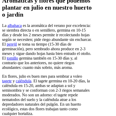
Aromáticas y flores que podemos
plantar en julio en nuestro huerto
o jardín
La
albahaca
es la aromática del verano por excelencia:
se siembra directa o en semillero, germina en 10-15
días y desde los 2 meses permite ir recolectando hojas
según se necesiten; pide riego abundante sin encharcar.
El
perejil
se toma su tiempo (15-30 días de
germinación), pero sembrado ahora produce en 2-3
meses y sigue dando hojas hasta bien entrado el otoño.
El
tomillo
germina también en 15-30 días y, al
contrario que los anteriores, no quiere riegos
abundantes: cuanto más sobrio, más aroma.
En flores, julio es buen mes para sembrar a voleo
tagete
y
caléndula
. El tagete germina en 10-20 días, la
caléndula en 15-20, ambas se adaptan a sol y
semisombra y se conforman con 2-3 riegos semanales
moderados. No son un adorno: el tagete repele
nematodos del suelo y la caléndula atrae a los
depredadores naturales del pulgón. En un huerto
ecológico, estas dos flores trabajan tanto como
cualquier hortaliza.