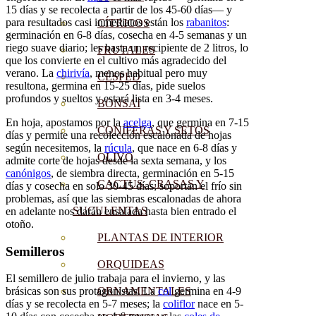
15 días y se recolecta a partir de los 45-60 días— y
para resultados casi inmediatos están los
rabanitos
:
CÍTRICOS
germinación en 6-8 días, cosecha en 4-5 semanas y un
riego suave diario; les basta un recipiente de 2 litros, lo
FRUTALES
que los convierte en el cultivo más agradecido del
verano. La
chirivía
, menos habitual pero muy
CÉSPED
resultona, germina en 15-25 días, pide suelos
profundos y sueltos y estará lista en 3-4 meses.
BONSAI
En hoja, apostamos por la
acelga
, que germina en 7-15
CONÍFERAS Y SETOS
días y permite una recolección escalonada de hojas
según necesitemos, la
rúcula
, que nace en 6-8 días y
OLIVO
admite corte de hojas desde la sexta semana, y los
canónigos
, de siembra directa, germinación en 5-15
CACTUS, CRASAS Y
días y cosecha en solo 30-45 días; soportan el frío sin
problemas, así que las siembras escalonadas de ahora
SUCULENTAS
en adelante nos darán ensalada hasta bien entrado el
otoño.
PLANTAS DE INTERIOR
Semilleros
ORQUIDEAS
El semillero de julio trabaja para el invierno, y las
ORNAMENTALES
brásicas son sus protagonistas. La
col
germina en 4-9
días y se recolecta en 5-7 meses; la
coliflor
nace en 5-