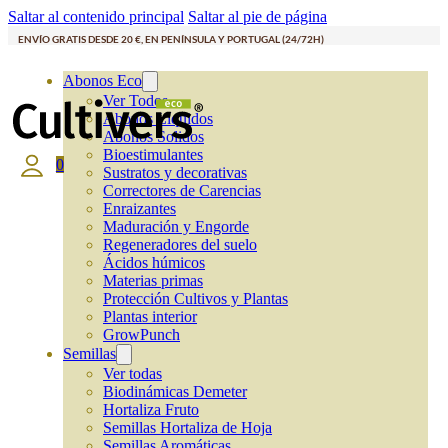
Saltar al contenido principal
Saltar al pie de página
ENVÍO GRATIS DESDE 20 €, EN PENÍNSULA Y PORTUGAL (24/72H)
Abonos Eco
Ver Todos
Abonos Líquidos
Abonos Solidos
Bioestimulantes
0
Sustratos y decorativas
Correctores de Carencias
Enraizantes
Maduración y Engorde
Regeneradores del suelo
Ácidos húmicos
Materias primas
Protección Cultivos y Plantas
Plantas interior
GrowPunch
Semillas
Ver todas
Biodinámicas Demeter
Hortaliza Fruto
Semillas Hortaliza de Hoja
Semillas Aromáticas