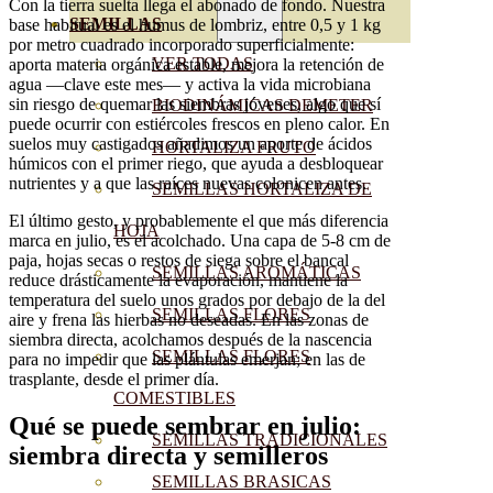
Con la tierra suelta llega el abonado de fondo. Nuestra
SEMILLAS
base habitual es el humus de lombriz, entre 0,5 y 1 kg
por metro cuadrado incorporado superficialmente:
VER TODAS
aporta materia orgánica estable, mejora la retención de
agua —clave este mes— y activa la vida microbiana
sin riesgo de quemar las siembras jóvenes, algo que sí
BIODINÁMICAS DEMETER
puede ocurrir con estiércoles frescos en pleno calor. En
suelos muy castigados añadimos un aporte de ácidos
HORTALIZA FRUTO
húmicos con el primer riego, que ayuda a desbloquear
nutrientes y a que las raíces nuevas colonicen antes.
SEMILLAS HORTALIZA DE
El último gesto, y probablemente el que más diferencia
HOJA
marca en julio, es el acolchado. Una capa de 5-8 cm de
paja, hojas secas o restos de siega sobre el bancal
SEMILLAS AROMÁTICAS
reduce drásticamente la evaporación, mantiene la
temperatura del suelo unos grados por debajo de la del
SEMILLAS FLORES
aire y frena las hierbas no deseadas. En las zonas de
siembra directa, acolchamos después de la nascencia
SEMILLAS FLORES
para no impedir que las plántulas emerjan; en las de
trasplante, desde el primer día.
COMESTIBLES
Qué se puede sembrar en julio:
SEMILLAS TRADICIONALES
siembra directa y semilleros
SEMILLAS BRASICAS