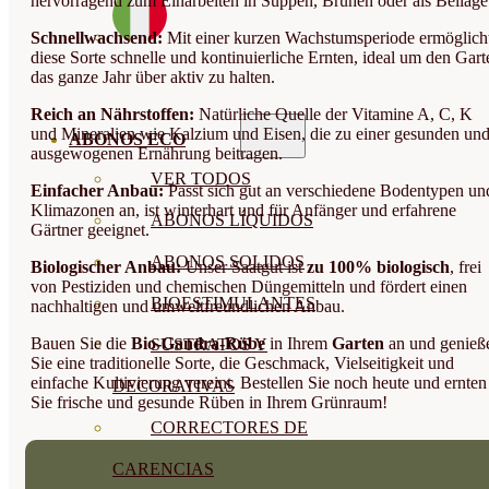
hervorragend zum Einarbeiten in Suppen, Brühen oder als Beilage
Schnellwachsend:
Mit einer kurzen Wachstumsperiode ermöglich
diese Sorte schnelle und kontinuierliche Ernten, ideal um den Gart
das ganze Jahr über aktiv zu halten.
Reich an Nährstoffen:
Natürliche Quelle der Vitamine A, C, K
und Mineralien wie Kalzium und Eisen, die zu einer gesunden un
ABONOS ECO
ausgewogenen Ernährung beitragen.
VER TODOS
Einfacher Anbau:
Passt sich gut an verschiedene Bodentypen un
Klimazonen an, ist winterhart und für Anfänger und erfahrene
ABONOS LÍQUIDOS
Gärtner geeignet.
ABONOS SOLIDOS
Biologischer Anbau:
Unser Saatgut ist
zu 100% biologisch
, frei
von Pestiziden und chemischen Düngemitteln und fördert einen
BIOESTIMULANTES
nachhaltigen und umweltfreundlichen Anbau.
Bauen Sie die
Bio-Gandra-Rübe
in Ihrem
Garten
an und genieß
SUSTRATOS Y
Sie eine traditionelle Sorte, die Geschmack, Vielseitigkeit und
einfache Kultivierung vereint. Bestellen Sie noch heute und ernten
DECORATIVAS
Sie frische und gesunde Rüben in Ihrem Grünraum!
CORRECTORES DE
CARENCIAS