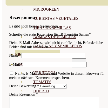
SEMILLAS LEGUMINOSAS
MICROGREEN
Rezensionen
CUBIERTAS VEGETALES
Es gibt noch keine Rezensionen.
TIRAS DE SEMILLAS
Schreibe die erste Rezension für „Rübengrün Samen“
BOMBAS DE SEMILLAS
Deine E-Mail-Adresse wird nicht veröffentlicht.
Erforderliche
BANDEJAS Y SEMILLEROS
Felder sind mit
*
markiert
PROFESIONALES
Name
*
ABONOS POR CULTIVO
E-Mail
*
VER TODOS
Name, E-Mail-Adresse und Website in diesem Browser für
meinen nächsten Kommentar speichern.
TOMATES
Deine Bewertung
*
HUERTO
Deine Rezension
*
CÍTRICOS