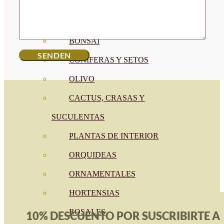
FRUTALES
CÉSPED
BONSAI
CONÍFERAS Y SETOS
OLIVO
CACTUS, CRASAS Y
SUCULENTAS
PLANTAS DE INTERIOR
ORQUIDEAS
ORNAMENTALES
HORTENSIAS
ROSALES
10% DESCUENTO POR SUSCRIBIRTE A