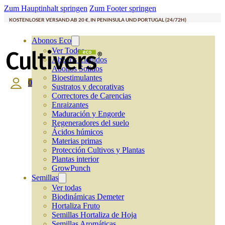
Zum Hauptinhalt springen
Zum Footer springen
KOSTENLOSER VERSAND AB 20 €, IN PENINSULA UND PORTUGAL (24/72H)
Abonos Eco
Ver Todos
Abonos Líquidos
Abonos Solidos
Bioestimulantes
0
Sustratos y decorativas
Correctores de Carencias
Enraizantes
Maduración y Engorde
Regeneradores del suelo
Ácidos húmicos
Materias primas
Protección Cultivos y Plantas
Plantas interior
GrowPunch
Semillas
Ver todas
Biodinámicas Demeter
Hortaliza Fruto
Semillas Hortaliza de Hoja
Semillas Aromáticas