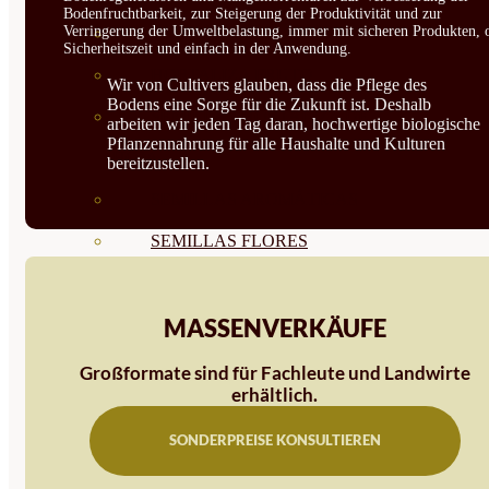
Bodenfruchtbarkeit, zur Steigerung der Produktivität und zur
Verringerung der Umweltbelastung, immer mit sicheren Produkten, 
BIODINÁMICAS DEMETER
Sicherheitszeit und einfach in der Anwendung.
HORTALIZA FRUTO
Wir von Cultivers glauben, dass die Pflege des
Bodens eine Sorge für die Zukunft ist. Deshalb
SEMILLAS HORTALIZA DE
arbeiten wir jeden Tag daran, hochwertige biologische
Pflanzennahrung für alle Haushalte und Kulturen
HOJA
bereitzustellen.
SEMILLAS AROMÁTICAS
SEMILLAS FLORES
SEMILLAS FLORES
MASSENVERKÄUFE
COMESTIBLES
SEMILLAS TRADICIONALES
Großformate sind für Fachleute und Landwirte
erhältlich.
SEMILLAS BRASICAS
SONDERPREISE KONSULTIEREN
SEMILLAS RAÍZ