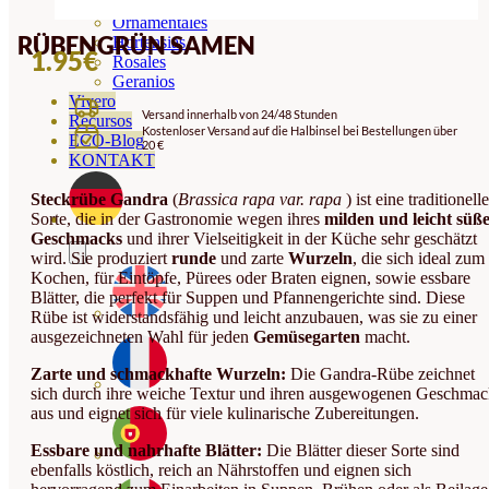
Orquideas
Ornamentales
RÜBENGRÜN SAMEN
Hortensias
1.95
€
Rosales
Geranios
Vivero
Versand innerhalb von 24/48 Stunden
Recursos
Kostenloser Versand auf die Halbinsel bei Bestellungen über
ECO-Blog
20 €
KONTAKT
Steckrübe Gandra
(
Brassica rapa var. rapa
) ist eine traditionelle
Sorte, die in der Gastronomie wegen ihres
milden und leicht süß
Geschmacks
und ihrer Vielseitigkeit in der Küche sehr geschätzt
wird. Sie produziert
runde
und zarte
Wurzeln
, die sich ideal zum
Kochen, für Eintöpfe, Pürees oder Braten eignen, sowie essbare
Blätter, die perfekt für Suppen und Pfannengerichte sind. Diese
Rübe ist widerstandsfähig und leicht anzubauen, was sie zu einer
ausgezeichneten Wahl für jeden
Gemüsegarten
macht.
Zarte und schmackhafte Wurzeln:
Die Gandra-Rübe zeichnet
sich durch ihre weiche Textur und ihren ausgewogenen Geschma
aus und eignet sich für viele kulinarische Zubereitungen.
Essbare und nahrhafte Blätter:
Die Blätter dieser Sorte sind
ebenfalls köstlich, reich an Nährstoffen und eignen sich