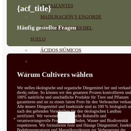
ENRAIZANTES
{acf_title}
MADURACIÓN Y ENGORDE
Häufig gestellte Fragen
REGENERADORES DEL
SUELO
ÁCIDOS HÚMICOS
MATERIAS PRIMAS
PROTECCIÓN CULTIVOS Y
Warum Cultivers wählen
PLANTAS
Wir stellen ökologische und organische Düngemittel her und verkauf
direkt online. So können wir den gesamten Prozess kontrollieren un
PLANTAS INTERIOR
100% natürliche und unschädliche Produkte für Tiere und Pflanzen
garantieren und sie zu einem fairen Preis für den Verbraucher verkau
GROWPUNCH
Alle unsere Düngemittel und Insektizide sind zu 100 % biologisch u
nach den geltenden Vorschriften für den ökologischen Landbau
zertifiziert. Wir verwenden biologische Rohstoffe und
SEMILLAS
verantwortungsvolle Prozesse, die Boden, Wasser und Biodiversität
respektieren. Wir formulieren feste und flüssige Düngemittel, Insekti
VER TODAS
Bodenregeneratoren und Mangelkorrekturen zur Verbesserung der