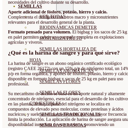
necesidades del cultivo durante su desarrollo.
SEMILLAS
Aporte adicional de fósforo, potasio, hierro y calcio.
VER TODAS
Complementa el nitrógeno con otros macro y micronutrientes
relevantes para el desarrollo general de la planta.
BIODINÁMICAS DEMETER
Formato pensado para volumen.
El bigbag y los sacos de 25 kg
en palet permiten cubrir una campaña completa en explotaciones
HORTALIZA FRUTO
agrícolas y viveros.
SEMILLAS HORTALIZA DE
¿Qué es la harina de sangre y para qué sirve?
HOJA
La harina de sangre es un abono orgánico certificado ecológico
(registro CAEE 26172) con un 15% p/p de nitrógeno total, un 14
SEMILLAS AROMÁTICAS
p/p en forma orgánica, y aportes de fósforo, potasio, hierro y calcio
disponible en formato bigbag y sacos de 25 kg en palet para uso
SEMILLAS FLORES
profesional.
SEMILLAS FLORES
Su mecanismo de acción se basa en un aporte natural y altamente
concentrado de nitrógeno, esencial para el desarrollo de los cultivo
COMESTIBLES
en las plantas, la mayor parte del nitrógeno se localiza en
compuestos de elevado peso molecular, como proteínas y ácidos
SEMILLAS TRADICIONALES
nucleicos, y suele ser el macroelemento que con mayor frecuencia
limita la producción. La aplicación de harina de sangre asegura un
disponibilidad inmediata de este nutriente, promoviendo un
SEMILLAS BRASICAS