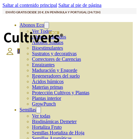
Saltar al contenido principal
Saltar al pie de página
ENVÍO GRATIS DESDE 20 €, EN PENÍNSULA Y PORTUGAL (24/72H)
Abonos Eco
Ver Todos
Abonos Líquidos
Abonos Solidos
Bioestimulantes
0
Sustratos y decorativas
Correctores de Carencias
Enraizantes
Maduración y Engorde
Regeneradores del suelo
Ácidos húmicos
Materias primas
Protección Cultivos y Plantas
Plantas interior
GrowPunch
Semillas
Ver todas
Biodinámicas Demeter
Hortaliza Fruto
Semillas Hortaliza de Hoja
Semillas Aromáticas