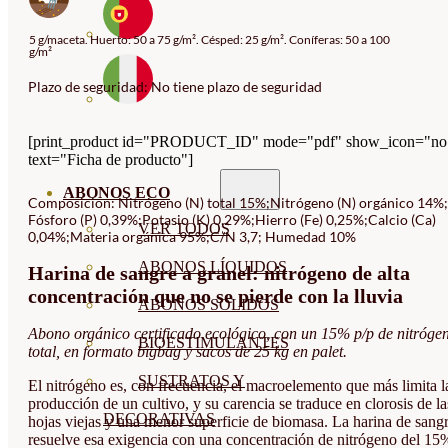
5 g/maceta. Huerto: 50 a 75 g/m². Césped: 25 g/m². Coníferas: 50 a 100
g/m²
Plazo de seguridad: No tiene plazo de seguridad
[print_product id="PRODUCT_ID" mode="pdf" show_icon="no
text="Ficha de producto"]
ABONOS ECO
Composicion: Nitrógeno (N) total 15%;Nitrógeno (N) orgánico 14%;
Fósforo (P) 0,39%;Potasio (K) 0,29%;Hierro (Fe) 0,25%;Calcio (Ca)
VER TODOS
0,04%;Materia orgánica 95%;C/N 3,7; Humedad 10%
ABONOS LÍQUIDOS
Harina de sangre a granel: nitrógeno de alta
concentración que no se pierde con la lluvia
ABONOS SOLIDOS
Abono orgánico certificado ecológico, con un 15% p/p de nitróge
BIOESTIMULANTES
total, en formato bigbag y sacos de 25 kg en palet.
SUSTRATOS Y
El nitrógeno es, con frecuencia, el macroelemento que más limita l
producción de un cultivo, y su carencia se traduce en clorosis de la
DECORATIVAS
hojas viejas y una menor superficie de biomasa. La harina de sang
resuelve esa exigencia con una concentración de nitrógeno del 15