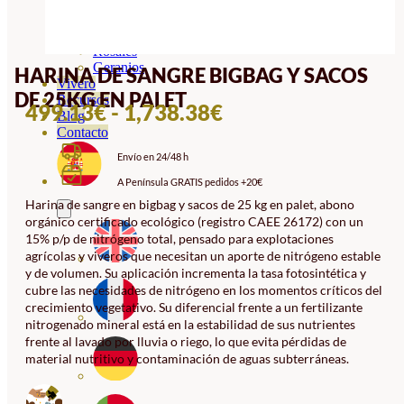
Orquideas
Ornamentales
Hortensias
Rosales
Geranios
HARINA DE SANGRE BIGBAG Y SACOS
Vivero
DE 25KG EN PALET
Recursos
RANGO
499.13
€
-
1,738.38
€
Blog
DE
Contacto
Envío en 24/48 h
PRECIOS:
A Península GRATIS pedidos +20€
DESDE
Harina de sangre en bigbag y sacos de 25 kg en palet, abono
499.13€
orgánico certificado ecológico (registro CAEE 26172) con un
HASTA
15% p/p de nitrógeno total, pensado para explotaciones
agrícolas y viveros que necesitan un aporte de nitrógeno estable
1,738.38€
y de volumen. Su aplicación incrementa la tasa fotosintética y
cubre las necesidades de nitrógeno en los momentos críticos del
crecimiento vegetativo. Su diferencial frente a un fertilizante
nitrogenado mineral está en la estabilidad de sus nutrientes
frente al lavado por lluvia o riego, lo que evita pérdidas de
material nutritivo y contaminación de aguas subterráneas.