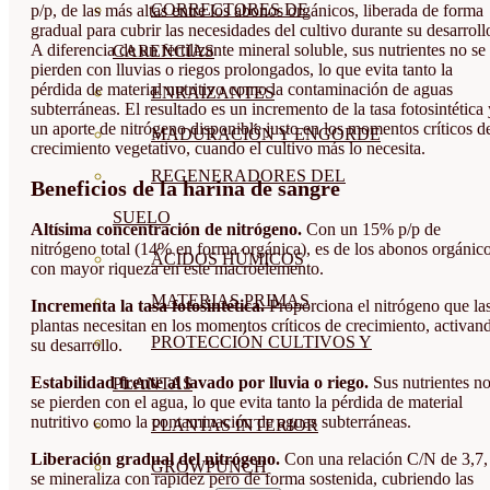
CORRECTORES DE
p/p, de las más altas entre los abonos orgánicos, liberada de forma
gradual para cubrir las necesidades del cultivo durante su desarroll
A diferencia de un fertilizante mineral soluble, sus nutrientes no se
CARENCIAS
pierden con lluvias o riegos prolongados, lo que evita tanto la
pérdida de material nutritivo como la contaminación de aguas
ENRAIZANTES
subterráneas. El resultado es un incremento de la tasa fotosintética 
un aporte de nitrógeno disponible justo en los momentos críticos d
MADURACIÓN Y ENGORDE
crecimiento vegetativo, cuando el cultivo más lo necesita.
REGENERADORES DEL
Beneficios de la harina de sangre
SUELO
Altísima concentración de nitrógeno.
Con un 15% p/p de
nitrógeno total (14% en forma orgánica), es de los abonos orgánic
ÁCIDOS HÚMICOS
con mayor riqueza en este macroelemento.
MATERIAS PRIMAS
Incrementa la tasa fotosintética.
Proporciona el nitrógeno que la
plantas necesitan en los momentos críticos de crecimiento, activan
PROTECCIÓN CULTIVOS Y
su desarrollo.
Estabilidad frente al lavado por lluvia o riego.
Sus nutrientes n
PLANTAS
se pierden con el agua, lo que evita tanto la pérdida de material
nutritivo como la contaminación de aguas subterráneas.
PLANTAS INTERIOR
Liberación gradual del nitrógeno.
Con una relación C/N de 3,7,
GROWPUNCH
se mineraliza con rapidez pero de forma sostenida, cubriendo las