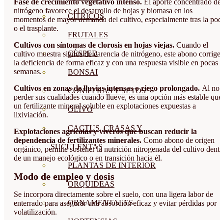
Fase de crecimiento vegetativo intenso.
El aporte concentrado d
nitrógeno favorece el desarrollo de hojas y biomasa en los
CÍTRICOS
momentos de mayor demanda del cultivo, especialmente tras la po
o el trasplante.
FRUTALES
Cultivos con síntomas de clorosis en hojas viejas.
Cuando el
CÉSPED
cultivo muestra signos de carencia de nitrógeno, este abono corrig
la deficiencia de forma eficaz y con una respuesta visible en pocas
semanas.
BONSAI
Cultivos en zonas de lluvias intensas o riego prolongado.
Al no
CONÍFERAS Y SETOS
perder sus cualidades cuando llueve, es una opción más estable qu
un fertilizante mineral soluble en explotaciones expuestas a
OLIVO
lixiviación.
CACTUS, CRASAS Y
Explotaciones agrícolas y viveros que buscan reducir la
dependencia de fertilizantes minerales.
Como abono de origen
SUCULENTAS
orgánico, permite sostener la nutrición nitrogenada del cultivo dent
de un manejo ecológico o en transición hacia él.
PLANTAS DE INTERIOR
Modo de empleo y dosis
ORQUIDEAS
Se incorpora directamente sobre el suelo, con una ligera labor de
ORNAMENTALES
enterrado para asegurar una absorción eficaz y evitar pérdidas por
volatilización.