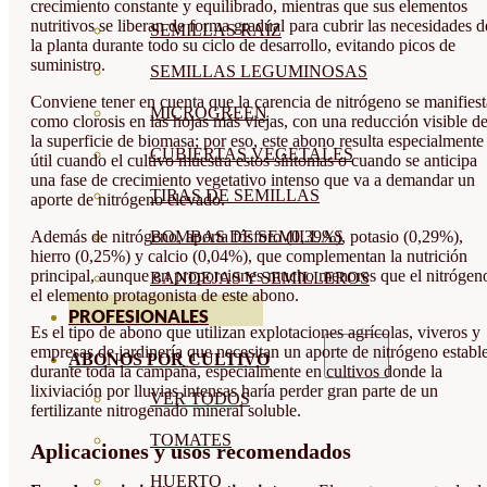
crecimiento constante y equilibrado, mientras que sus elementos
nutritivos se liberan de forma gradual para cubrir las necesidades d
SEMILLAS RAÍZ
la planta durante todo su ciclo de desarrollo, evitando picos de
suministro.
SEMILLAS LEGUMINOSAS
Conviene tener en cuenta que la carencia de nitrógeno se manifiest
MICROGREEN
como clorosis en las hojas más viejas, con una reducción visible d
la superficie de biomasa; por eso, este abono resulta especialmente
CUBIERTAS VEGETALES
útil cuando el cultivo muestra estos síntomas o cuando se anticipa
una fase de crecimiento vegetativo intenso que va a demandar un
TIRAS DE SEMILLAS
aporte de nitrógeno elevado.
BOMBAS DE SEMILLAS
Además de nitrógeno, aporta fósforo (0,39%), potasio (0,29%),
hierro (0,25%) y calcio (0,04%), que complementan la nutrición
principal, aunque en proporciones mucho menores que el nitrógen
BANDEJAS Y SEMILLEROS
el elemento protagonista de este abono.
PROFESIONALES
Es el tipo de abono que utilizan explotaciones agrícolas, viveros y
empresas de jardinería que necesitan un aporte de nitrógeno establ
ABONOS POR CULTIVO
durante toda la campaña, especialmente en cultivos donde la
lixiviación por lluvias intensas haría perder gran parte de un
VER TODOS
fertilizante nitrogenado mineral soluble.
TOMATES
Aplicaciones y usos recomendados
HUERTO