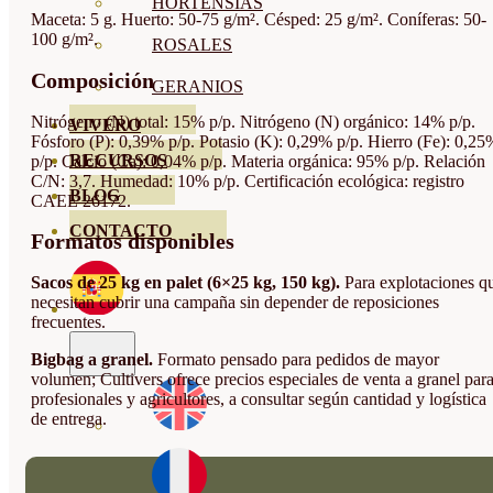
HORTENSIAS
Maceta: 5 g. Huerto: 50-75 g/m². Césped: 25 g/m². Coníferas: 50-
100 g/m².
ROSALES
Composición
GERANIOS
Nitrógeno (N) total: 15% p/p. Nitrógeno (N) orgánico: 14% p/p.
VIVERO
Fósforo (P): 0,39% p/p. Potasio (K): 0,29% p/p. Hierro (Fe): 0,25
RECURSOS
p/p. Calcio (Ca): 0,04% p/p. Materia orgánica: 95% p/p. Relación
C/N: 3,7. Humedad: 10% p/p. Certificación ecológica: registro
BLOG
CAEE 26172.
CONTACTO
Formatos disponibles
Sacos de 25 kg en palet (6×25 kg, 150 kg).
Para explotaciones q
necesitan cubrir una campaña sin depender de reposiciones
frecuentes.
Bigbag a granel.
Formato pensado para pedidos de mayor
volumen; Cultivers ofrece precios especiales de venta a granel par
profesionales y agricultores, a consultar según cantidad y logística
de entrega.