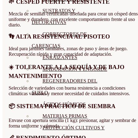
🌱 CÉSPED FUERTE Y RESISTENTE
SUSTRATOS Y
Mezcla de semillas certificadas diseñada para crear un césped dens
uniforme y duradero, con excelente comportamiento frente al uso
DECORATIVAS
diario.
CORRECTORES DE
👣 ALTA RESISTENCIA AL PISOTEO
CARENCIAS
Ideal para jardines familiares, zonas de paso y áreas de juego.
Recuperación rápida y gran capacidad de adaptación.
ENRAIZANTES
☀️ TOLERANTE A LA SEQUÍA Y DE BAJO
MADURACIÓN Y ENGORDE
MANTENIMIENTO
REGENERADORES DEL
Selección de variedades con buena resistencia a condiciones
SUELO
climáticas variables y menor necesidad de cuidados intensivos.
ÁCIDOS HÚMICOS
📦 SISTEMA PRÁCTICO DE SIEMBRA
MATERIAS PRIMAS
Envase con apertura sencilla (1 kg): presionar, agitar y sembrar de
forma uniforme y cómoda.
PROTECCIÓN CULTIVOS Y
📏 RENDIMIENTO ÓPTIMO