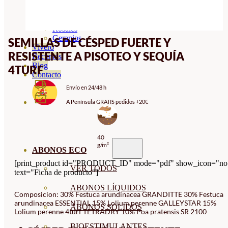
Orquideas
Ornamentales
Hortensias
Rosales
Geranios
SEMILLAS DE CÉSPED FUERTE Y
Vivero
RESISTENTE A PISOTEO Y SEQUÍA
Recursos
Blog
4TURF
Contacto
Envío en 24/48 h
A Península GRATIS pedidos +20€
40
g/m²
ABONOS ECO
[print_product id="PRODUCT_ID" mode="pdf" show_icon="no
VER TODOS
text="Ficha de producto"]
ABONOS LÍQUIDOS
Composicion: 30% Festuca arundinacea GRANDITTE 30% Festuca
arundinacea ESSENTIAL 15% Lolium perenne GALLEYSTAR 15%
ABONOS SOLIDOS
Lolium perenne 4turf TETRADRY 10% Poa pratensis SR 2100
BIOESTIMULANTES