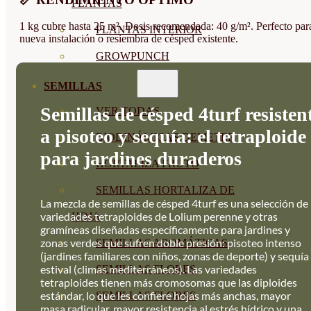
PLANTAS
1 kg cubre hasta 25 m². Dosis recomendada: 40 g/m². Perfecto par
PLANTAS INTERIOR
nueva instalación o resiembra de césped existente.
GROWPUNCH
SEMILLAS
Semillas de césped 4turf resisten
VER TODAS
a pisoteo y sequía: el tetraploide
BIODINÁMICAS DEMETER
para jardines duraderos
HORTALIZA FRUTO
SEMILLAS HORTALIZA DE
La mezcla de semillas de césped 4turf es una selección de
variedades tetraploides de Lolium perenne y otras
HOJA
gramíneas diseñadas específicamente para jardines y
zonas verdes que sufren doble presión: pisoteo intenso
SEMILLAS AROMÁTICAS
(jardines familiares con niños, zonas de deporte) y sequía
estival (climas mediterráneos). Las variedades
SEMILLAS FLORES
tetraploides tienen más cromosomas que las diploides
estándar, lo que les confiere hojas más anchas, mayor
SEMILLAS FLORES
masa radicular, mayor resistencia al estrés hídrico y una