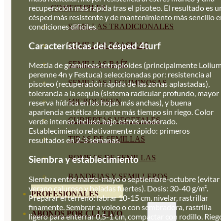
recuperación más rápida tras el pisoteo. El resultado es u
COMESTIBLES
césped más resistente y de mantenimiento más sencillo e
condiciones difíciles.
SEMILLAS TRADICIONALES
Características del césped 4turf
SEMILLAS BRASICAS
SEMILLAS RAÍZ
Mezcla de gramíneas tetraploides (principalmente Loliu
perenne 4n y Festuca) seleccionadas por: resistencia al
SEMILLAS LEGUMINOSAS
pisoteo (recuperación rápida de las zonas aplastadas),
tolerancia a la sequía (sistema radicular profundo, mayor
MICROGREEN
reserva hídrica en las hojas más anchas), y buena
apariencia estética durante más tiempo sin riego. Color
CUBIERTAS VEGETALES
verde intenso incluso bajo estrés moderado.
Establecimiento relativamente rápido: primeros
TIRAS DE SEMILLAS
resultados en 2-3 semanas.
BOMBAS DE SEMILLAS
Siembra y establecimiento
BANDEJAS Y SEMILLEROS
Siembra entre marzo-mayo o septiembre-octubre (evitar
verano caluroso y heladas fuertes). Dosis: 30-40 g/m².
PROFESIONALES
Preparar el terreno: labrar 10-15 cm, nivelar, rastrillar
finamente. Sembrar a voleo o con sembradora, rastrilla
ABONOS POR CULTIVO
ligero para enterrar 0,5-1 cm, compactar con rodillo. Rieg