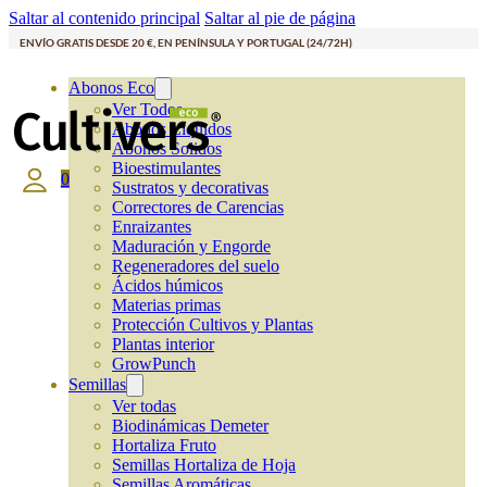
Saltar al contenido principal
Saltar al pie de página
ENVÍO GRATIS DESDE 20 €, EN PENÍNSULA Y PORTUGAL (24/72H)
Abonos Eco
Ver Todos
Abonos Líquidos
Abonos Solidos
Bioestimulantes
0
Sustratos y decorativas
Correctores de Carencias
Enraizantes
Maduración y Engorde
Regeneradores del suelo
Ácidos húmicos
Materias primas
Protección Cultivos y Plantas
Plantas interior
GrowPunch
Semillas
Ver todas
Biodinámicas Demeter
Hortaliza Fruto
Semillas Hortaliza de Hoja
Semillas Aromáticas