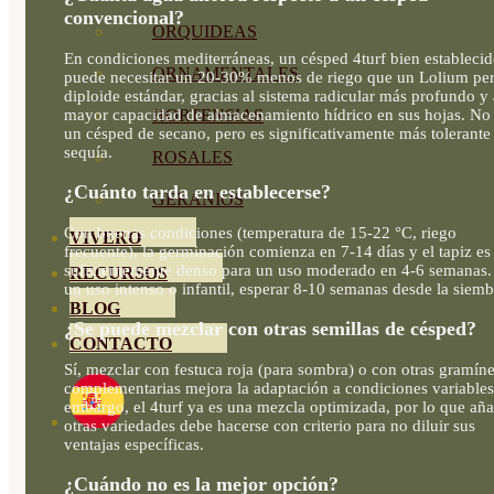
convencional?
ORQUIDEAS
En condiciones mediterráneas, un césped 4turf bien estableci
ORNAMENTALES
puede necesitar un 20-30% menos de riego que un Lolium pe
diploide estándar, gracias al sistema radicular más profundo y 
mayor capacidad de almacenamiento hídrico en sus hojas. No
HORTENSIAS
un césped de secano, pero es significativamente más tolerante 
sequía.
ROSALES
¿Cuánto tarda en establecerse?
GERANIOS
Con buenas condiciones (temperatura de 15-22 °C, riego
VIVERO
frecuente), la germinación comienza en 7-14 días y el tapiz es
suficientemente denso para un uso moderado en 4-6 semanas.
RECURSOS
un uso intenso o infantil, esperar 8-10 semanas desde la siemb
BLOG
¿Se puede mezclar con otras semillas de césped?
CONTACTO
Sí, mezclar con festuca roja (para sombra) o con otras gramín
complementarias mejora la adaptación a condiciones variables
embargo, el 4turf ya es una mezcla optimizada, por lo que aña
otras variedades debe hacerse con criterio para no diluir sus
ventajas específicas.
¿Cuándo no es la mejor opción?