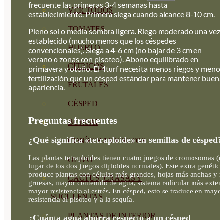
frecuente las primeras 3-4 semanas hasta
VER TODOS
establecimiento. Primera siega cuando alcance 8-10 cm.
TOMATES
Pleno sol o media sombra ligera. Riego moderado una vez
establecido (mucho menos que los céspedes
HUERTO
convencionales). Siega a 4-6 cm (no bajar de 3 cm en
verano o zonas con pisoteo). Abono equilibrado en
CÍTRICOS
primavera y otoño. El 4turf necesita menos riegos y men
fertilización que un césped estándar para mantener buen
FRUTALES
apariencia.
CÉSPED
Preguntas frecuentes
BONSAI
¿Qué significa «tetraploide» en semillas de césped
CONÍFERAS Y SETOS
Las plantas tetraploides tienen cuatro juegos de cromosomas (
OLIVO
lugar de los dos juegos diploides normales). Este extra genéti
produce plantas con células más grandes, hojas más anchas y
CACTUS, CRASAS Y
gruesas, mayor contenido de agua, sistema radicular más exte
mayor resistencia al estrés. En césped, esto se traduce en may
SUCULENTAS
resistencia al pisoteo y a la sequía.
PLANTAS DE INTERIOR
¿Cuánta agua ahorra respecto a un césped