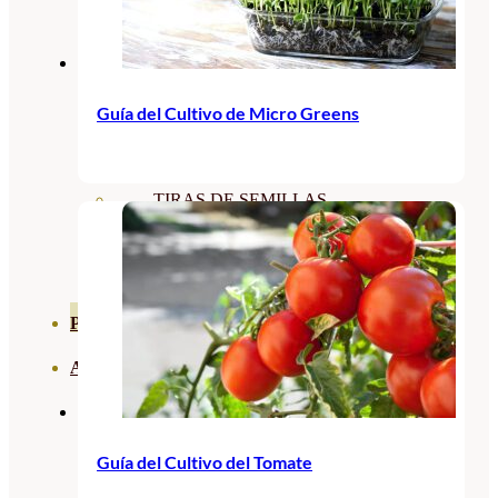
SEMILLAS RAÍZ
SEMILLAS LEGUMINOSAS
Guía del Cultivo de Micro Greens
MICROGREEN
CUBIERTAS VEGETALES
TIRAS DE SEMILLAS
BOMBAS DE SEMILLAS
BANDEJAS Y SEMILLEROS
PROFESIONALES
ABONOS POR CULTIVO
VER TODOS
TOMATES
Guía del Cultivo del Tomate
HUERTO