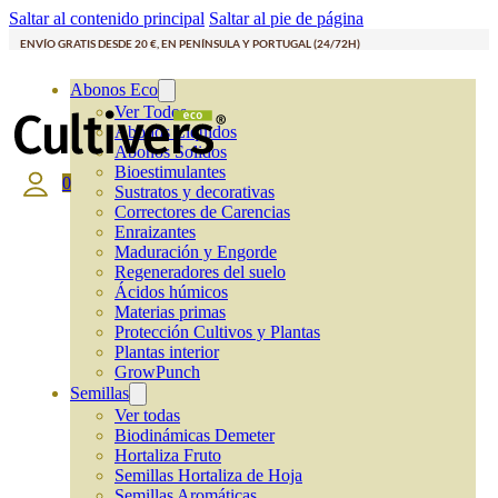
Saltar al contenido principal
Saltar al pie de página
ENVÍO GRATIS DESDE 20 €, EN PENÍNSULA Y PORTUGAL (24/72H)
Abonos Eco
Ver Todos
Abonos Líquidos
Abonos Solidos
Bioestimulantes
0
Sustratos y decorativas
Correctores de Carencias
Enraizantes
Maduración y Engorde
Regeneradores del suelo
Ácidos húmicos
Materias primas
Protección Cultivos y Plantas
Plantas interior
GrowPunch
Semillas
Ver todas
Biodinámicas Demeter
Hortaliza Fruto
Semillas Hortaliza de Hoja
Semillas Aromáticas