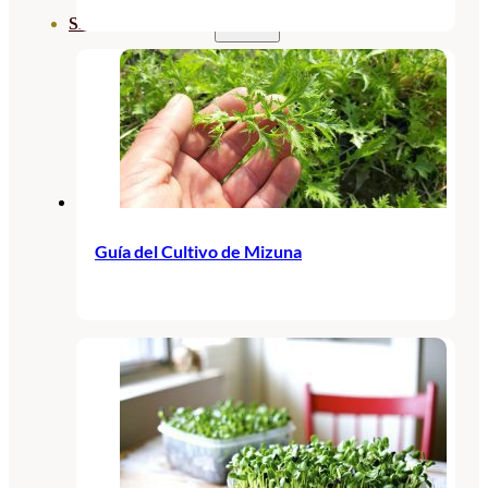
SEMILLAS
VER TODAS
BIODINÁMICAS DEMETER
HORTALIZA FRUTO
SEMILLAS HORTALIZA DE
HOJA
Guía del Cultivo de Mizuna
SEMILLAS AROMÁTICAS
SEMILLAS FLORES
SEMILLAS FLORES
COMESTIBLES
SEMILLAS TRADICIONALES
SEMILLAS BRASICAS