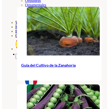
Orquideas
Ornamentales
Hortensias
Rosales
Geranios
Vivero
Recursos
Blog
Contacto
Guía del Cultivo de la Zanahoria