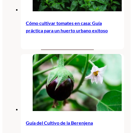
CORRECTORES DE
CARENCIAS
Cómo cultivar tomates en casa: Guía
ENRAIZANTES
práctica para un huerto urbano exitoso
MADURACIÓN Y ENGORDE
REGENERADORES DEL
SUELO
ÁCIDOS HÚMICOS
MATERIAS PRIMAS
PROTECCIÓN CULTIVOS Y
PLANTAS
PLANTAS INTERIOR
Guía del Cultivo de la Berenjena
GROWPUNCH