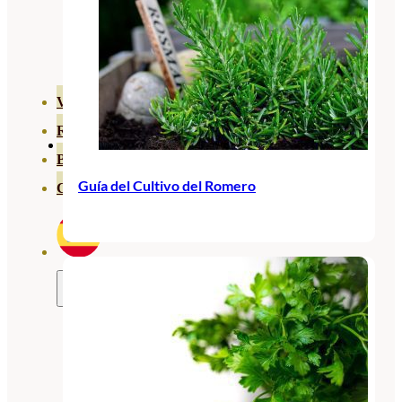
HORTENSIAS
ROSALES
GERANIOS
VIVERO
RECURSOS
BLOG
Guía del Cultivo del Romero
CONTACTO