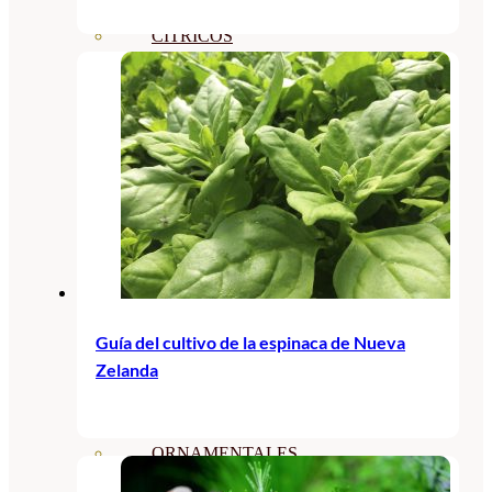
CÍTRICOS
FRUTALES
CÉSPED
BONSAI
CONÍFERAS Y SETOS
OLIVO
CACTUS, CRASAS Y
SUCULENTAS
Guía del cultivo de la espinaca de Nueva
Zelanda
PLANTAS DE INTERIOR
ORQUIDEAS
ORNAMENTALES