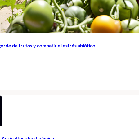
orde de frutos y combatir el estrés abiótico
. Agricultura biodinámica