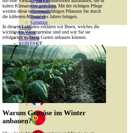
um eine Vielzahl von Gemüsesorten anzubauen, die in
Orquideas
kalten Klimazonen gedeihen. Mit der richtigen Pflege
Ornamentales
werden diese widerstandsfähigen Pflanzen Sie durch
Hortensias
die kältesten Monate des Jahres bringen.
Rosales
Geranios
In diesem Leitfaden erklären wir Ihnen, welches die
Vivero
wichtigsten Wintergemüse sind und wie Sie sie
Recursos
erfolgreich in Ihrem Garten anbauen können.
ECO-Blog
KONTAKT
Warum Gemüse im Winter
anbauen?