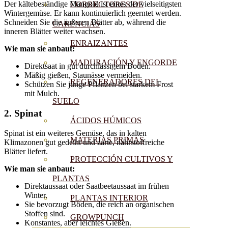
Der kältebeständige Mangold ist eines der vielseitigsten
CORRECTORES DE
Wintergemüse. Er kann kontinuierlich geerntet werden.
Schneiden Sie die äußeren Blätter ab, während die
CARENCIAS
inneren Blätter weiter wachsen.
ENRAIZANTES
Wie man sie anbaut:
MADURACIÓN Y ENGORDE
Direktsaat in gut durchlässigem Boden.
Mäßig gießen, Staunässe vermeiden.
REGENERADORES DEL
Schützen Sie junge Pflanzen bei starkem Frost
mit Mulch.
SUELO
2.
Spinat
ÁCIDOS HÚMICOS
Spinat ist ein weiteres Gemüse, das in kalten
MATERIAS PRIMAS
Klimazonen gut gedeiht und zarte, nährstoffreiche
Blätter liefert.
PROTECCIÓN CULTIVOS Y
Wie man sie anbaut:
PLANTAS
Direktaussaat oder Saatbeetaussaat im frühen
Winter.
PLANTAS INTERIOR
Sie bevorzugt Böden, die reich an organischen
Stoffen sind.
GROWPUNCH
Konstantes, aber leichtes Gießen.