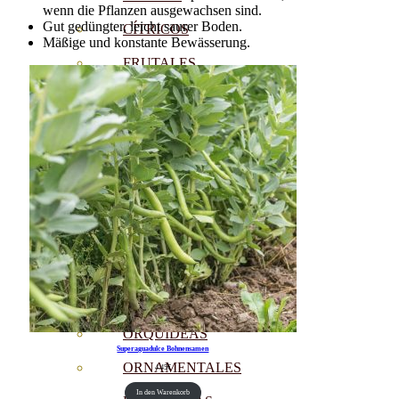
wenn die Pflanzen ausgewachsen sind.
Gut gedüngter, leicht saurer Boden.
CÍTRICOS
Mäßige und konstante Bewässerung.
FRUTALES
CÉSPED
BONSAI
CONÍFERAS Y SETOS
OLIVO
CACTUS, CRASAS Y
SUCULENTAS
PLANTAS DE INTERIOR
ORQUIDEAS
Superaguadulce Bohnensamen
ORNAMENTALES
4.45
€
In den Warenkorb