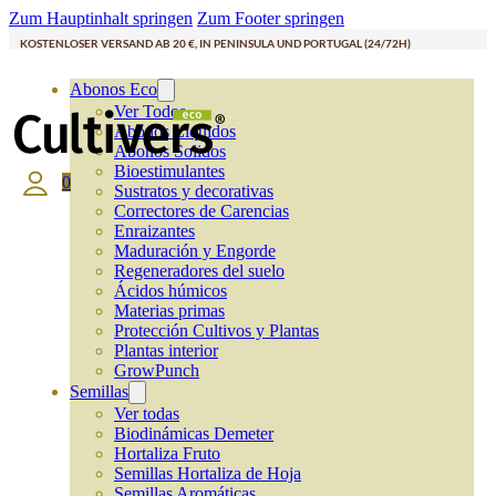
Zum Hauptinhalt springen
Zum Footer springen
KOSTENLOSER VERSAND AB 20 €, IN PENINSULA UND PORTUGAL (24/72H)
Abonos Eco
Ver Todos
Abonos Líquidos
Abonos Solidos
Bioestimulantes
0
Sustratos y decorativas
Correctores de Carencias
Enraizantes
Maduración y Engorde
Regeneradores del suelo
Ácidos húmicos
Materias primas
Protección Cultivos y Plantas
Plantas interior
GrowPunch
Semillas
Ver todas
Biodinámicas Demeter
Hortaliza Fruto
Semillas Hortaliza de Hoja
Semillas Aromáticas