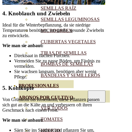
SEMILLAS RAÍZ
4.
Knoblauch und Zwiebeln
SEMILLAS LEGUMINOSAS
Ideal für die Winterbepflanzung, da sie niedrige
Temperaturen benötigen, um große, gesunde Zwiebeln
MICROGREEN
zu entwickeln.
CUBIERTAS VEGETALES
Wie man sie anbaut:
TIRAS DE SEMILLAS
Direktsaat in flachen Furchen.
Vermeiden Sie zu nasse Böden, um Fäulnis zu
BOMBAS DE SEMILLAS
vermeiden.
Sie wachsen langsam, benötigen aber wenig
BANDEJAS Y SEMILLEROS
Pflege.
PROFESIONALES
5.
Kohlköpfe
ABONOS POR CULTIVO
Von Grünkohl bis Rosenkohl, diese Pflanzen passen
sich gut an die Kälte an und verbessern oft ihren
VER TODOS
Geschmack nach einem Frost.
TOMATES
Wie man sie anbaut:
Säen Sie ins Saatbeet und pflanzen Sie um,
HUERTO