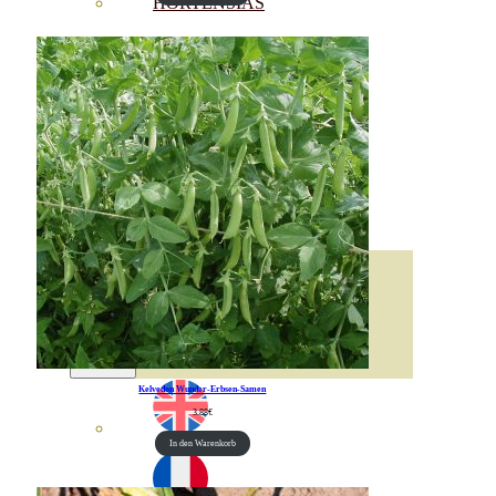
HORTENSIAS
ROSALES
GERANIOS
VIVERO
RECURSOS
ECO-BLOG
KONTAKT
Kelvedon Wunder-Erbsen-Samen
3.88
€
In den Warenkorb