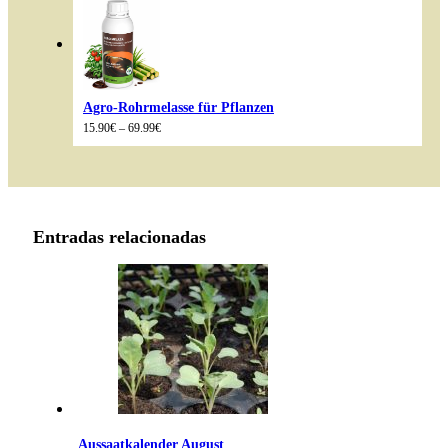
89.99€
Agro-Rohrmelasse für Pflanzen
Preisspanne:
15.90
€
–
69.99
€
15.90€
bis
69.99€
Entradas relacionadas
Aussaatkalender August