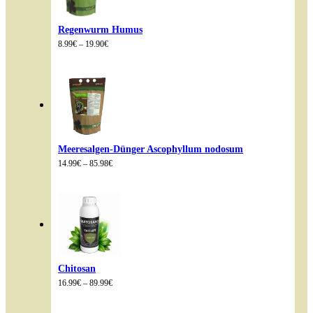
Regenwurm Humus
Preisspanne:
8.99
€
–
19.90
€
8.99€
bis
19.90€
Meeresalgen-Dünger Ascophyllum nodosum
Preisspanne:
14.99
€
–
85.98
€
14.99€
bis
85.98€
Chitosan
Preisspanne:
16.99
€
–
89.99
€
16.99€
bis