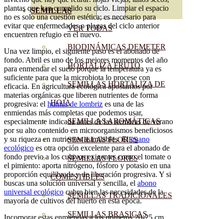
plantas que han cumplido su ciclo. Limpiar el espacio
SEMILLAS
no es solo una cuestión estética; es necesario para
evitar que enfermedades o plagas del ciclo anterior
VER TODAS
encuentren refugio en el nuevo.
BIODINÁMICAS DEMETER
Una vez limpio, el siguiente paso es el abonado de
fondo. Abril es uno de los mejores momentos del año
HORTALIZA FRUTO
para enmendar el suelo porque la temperatura ya es
suficiente para que la microbiota lo procese con
SEMILLAS HORTALIZA DE
eficacia. En agricultura ecológica apostamos por
materias orgánicas que liberen nutrientes de forma
HOJA
progresiva: el
humus de lombriz
es una de las
enmiendas más completas que podemos usar,
SEMILLAS AROMÁTICAS
especialmente indicada antes de las siembras de verano
por su alto contenido en microorganismos beneficiosos
y su riqueza en nutrientes asimilables. El
guano
SEMILLAS FLORES
ecológico
es otra opción excelente para el abonado de
fondo previo a los cultivos exigentes como el tomate o
SEMILLAS FLORES
el pimiento: aporta nitrógeno, fósforo y potasio en una
proporción equilibrada y de liberación progresiva. Y si
COMESTIBLES
buscas una solución universal y sencilla, el
abono
universal ecológico
cubre bien las necesidades de la
SEMILLAS TRADICIONALES
mayoría de cultivos del huerto en esta época.
SEMILLAS BRASICAS
Incorporar estas enmiendas a los primeros 20-25 cm