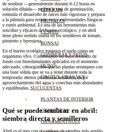
de sembrar —generalmente durante 6-12 horas en
solución diluida— mejora la tasa de germinación,
CÍTRICOS
estimula el desarrollo de raíces más vigorosas y prepara
a la plántula para resistir mejor enfermedades fúngicas
FRUTALES
y estrés ambiental. Es una de las herramientas más
sencillas y eficaces del huerto ecológico, y en abril
CÉSPED
tiene pleno sentido usarla en los semilleros de tomate,
pimiento y berenjena.
BONSAI
En el huerto ecológico tratamos el suelo como un
CONÍFERAS Y SETOS
organismo vivo. Combinando un buen abonado de
fondo con bioestimulantes aplicados en el momento
OLIVO
adecuado, conseguimos que las plantas arranquen con
una base sólida que se va a notar durante toda la
CACTUS, CRASAS Y
temporada: menos problemas sanitarios, mejor
aprovechamiento del agua y cosechas más abundantes
SUCULENTAS
y equilibradas.
PLANTAS DE INTERIOR
Qué se puede sembrar en abril:
ORQUIDEAS
siembra directa y semilleros
ORNAMENTALES
Abril es el mes con el catálogo de siembra más amplio