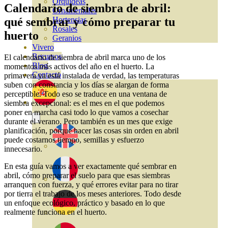
Orquideas
Calendario de siembra de abril:
Ornamentales
qué sembrar y cómo preparar tu
Hortensias
Rosales
huerto
Geranios
Vivero
Recursos
El calendario de siembra de abril marca uno de los
Blog
momentos más activos del año en el huerto. La
Contacto
primavera ya está instalada de verdad, las temperaturas
suben con constancia y los días se alargan de forma
perceptible. Todo eso se traduce en una ventana de
siembra excepcional: es el mes en el que podemos
poner en marcha casi todo lo que vamos a cosechar
durante el verano. Pero también es un mes que exige
planificación, porque hacer las cosas sin orden en abril
puede costarnos tiempo, semillas y esfuerzo
innecesario.
En esta guía vamos a ver exactamente qué sembrar en
abril, cómo preparar el suelo para que esas siembras
arranquen con fuerza, y qué errores evitar para no tirar
por tierra el trabajo de los meses anteriores. Todo desde
un enfoque ecológico, práctico y basado en lo que
realmente funciona en el huerto.