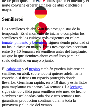
desde principios de mes, mientras que en el interior y el
norte conviene esperar a finales de abril o incluso a
mayo.
Semilleros
Los semilleros de abril son los protagonistas de la
temporada. Es el momento de iniciar o completar los
semilleros de los cultivos más exigentes en calor:
tomate
,
pimiento
y
berenjena
siguen siendo prioridad si
no los iniciaste en marzo. Estas tres especies necesitan
entre 6 y 10 semanas en semillero antes del trasplante,
así que lo que siembres ahora estará listo para ir al
suelo definitivo en mayo o junio.
El
calabacín
y el
pepino
también pueden iniciarse en
semillero en abril, sobre todo si quieres adelantar la
cosecha o si tienes un espacio protegido donde
llevarlos. Germinan rápido, en 5-10 días, y están listos
para trasplantar en apenas 3-4 semanas. La
lechuga
sigue siendo válida para semillero este mes; de hecho,
siembras escalonadas cada dos o tres semanas nos
garantizan producción continua durante toda la
primavera y el inicio del verano.