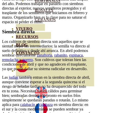
HORTENSIAS
del año. Podemos trabajar en paralelo con siembras
directas al exterior, nuevos semilleros protegidos y el
ROSALES
trasplante de los semilleros que iniciamos en febrero y
marzo. Organizarlo bien es la clave para no saturar el
GERANIOS
espacio ni perder el ritmo.
VIVERO
Siembra directa
RECURSOS
Los cultivos de siembra directa son aquellos que se
BLOG
sientan mejor sin intermediarios: la semilla va directo al
suelo definitivo y desde ahí arranca. En abril podemos
CONTACTO
sembrar directamente
zanahoria
,
rabanito
,
espinaca
,
remolacha
y
puerro
. Son cultivos que toleran bien las
condiciones de abril y que no agradecen el trasplante,
ya que puede dañar su sistema radicular en desarrollo.
Las
judías
también entran en la siembra directa de abril,
aunque conviene esperar a la segunda quincena si el
riesgo de heladas tardías no ha desaparecido del todo
en tu zona. Necesitan suelos cálidos para germinar
bien; sembradas demasiado pronto en suelos fríos
simplemente se quedarán paradas o rotarán. Lo mismo
aplica para
calabacín
y
calabaza
en siembra directa: en
el sur y la costa mediterránea se pueden sembrar ya