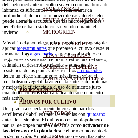
del suelo mediante un volteo suave o con una horca de
SEMILLAS RAÍZ
labranza es suficiente. No hace falta roturar en
profundidad; de hecho, remover demasiado el suelo
SEMILLAS LEGUMINOSAS
puede alterar la estructura que los microorganismos
beneficiosos han estado construyendo durante el
MICROGREEN
invierno.
Más allá del abonado, abril es también el momento de
CUBIERTAS VEGETALES
aplicar
bioestimulantes
que preparen el cultivo desde el
arranque. Las
algas marinas
aplicadas al suelo o en
TIRAS DE SEMILLAS
riego en estas semanas mejoran la estructura del suelo,
estimulan el desarrollo radicular y aumentan la
BOMBAS DE SEMILLAS
resistencia de las plantas al estrés. Los
aminoácidos
tienen un efecto similar pero más directo sobre el
BANDEJAS Y SEMILLEROS
metabolismo vegetal: favorecen la síntesis de proteínas
y mejoran la eficiencia en el uso de nutrientes justo
PROFESIONALES
cuando los cultivos están arrancando su crecimiento
más activo.
ABONOS POR CULTIVO
Una práctica especialmente interesante para los
VER TODOS
semilleros de abril es tratar las semillas con
quitosano
antes de la siembra. El quitosano es un biopolímero
TOMATES
natural de origen marino que actúa como
activador de
las defensas de la planta
desde el primer momento de
HUERTO
la germinación. Aplicado en remojo de semillas antes