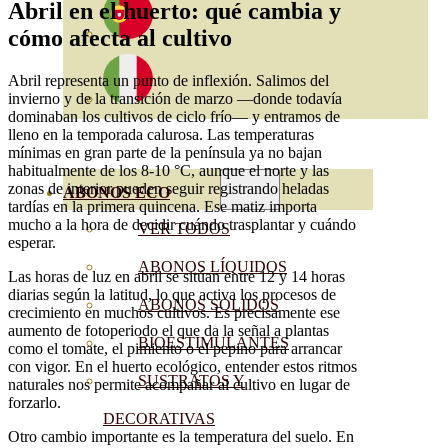
Abril en el huerto: qué cambia y
cómo afecta al cultivo
Abril representa un punto de inflexión. Salimos del
invierno y de la transición de marzo —donde todavía
dominaban los cultivos de ciclo frío— y entramos de
lleno en la temporada calurosa. Las temperaturas
mínimas en gran parte de la península ya no bajan
habitualmente de los 8-10 °C, aunque el norte y las
zonas de interior pueden seguir registrando heladas
ABONOS ECO
tardías en la primera quincena. Ese matiz importa
mucho a la hora de decidir cuándo trasplantar y cuándo
VER TODOS
esperar.
ABONOS LÍQUIDOS
Las horas de luz en abril se sitúan entre 12 y 14 horas
diarias según la latitud, lo que activa los procesos de
ABONOS SOLIDOS
crecimiento en muchos cultivos. Es precisamente ese
aumento de fotoperiodo el que da la señal a plantas
BIOESTIMULANTES
como el tomate, el pimiento o el pepino para arrancar
con vigor. En el huerto ecológico, entender estos ritmos
SUSTRATOS Y
naturales nos permite acompañar al cultivo en lugar de
forzarlo.
DECORATIVAS
Otro cambio importante es la temperatura del suelo. En