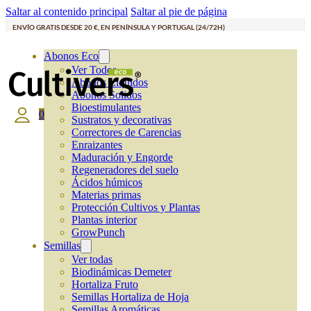
Saltar al contenido principal
Saltar al pie de página
ENVÍO GRATIS DESDE 20 €, EN PENÍNSULA Y PORTUGAL (24/72H)
Abonos Eco
Ver Todos
Abonos Líquidos
Abonos Solidos
Bioestimulantes
0
Sustratos y decorativas
Correctores de Carencias
Enraizantes
Maduración y Engorde
Regeneradores del suelo
Ácidos húmicos
Materias primas
Protección Cultivos y Plantas
Plantas interior
GrowPunch
Semillas
Ver todas
Biodinámicas Demeter
Hortaliza Fruto
Semillas Hortaliza de Hoja
Semillas Aromáticas