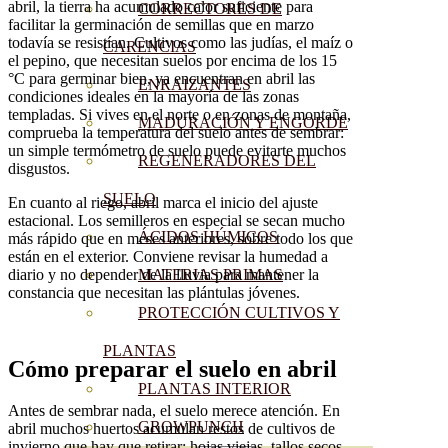
abril, la tierra ha acumulado calor suficiente para
CORRECTORES DE
facilitar la germinación de semillas que en marzo
todavía se resistían. Cultivos como las judías, el maíz o
CARENCIAS
el pepino, que necesitan suelos por encima de los 15
°C para germinar bien, ya encuentran en abril las
ENRAIZANTES
condiciones ideales en la mayoría de las zonas
templadas. Si vives en el norte o en zonas de montaña,
MADURACIÓN Y ENGORDE
comprueba la temperatura del suelo antes de sembrar:
un simple termómetro de suelo puede evitarte muchos
REGENERADORES DEL
disgustos.
SUELO
En cuanto al riego, abril marca el inicio del ajuste
estacional. Los semilleros en especial se secan mucho
ÁCIDOS HÚMICOS
más rápido que en meses anteriores, sobre todo los que
están en el exterior. Conviene revisar la humedad a
diario y no depender de la lluvia para mantener la
MATERIAS PRIMAS
constancia que necesitan las plántulas jóvenes.
PROTECCIÓN CULTIVOS Y
PLANTAS
Cómo preparar el suelo en abril
PLANTAS INTERIOR
Antes de sembrar nada, el suelo merece atención. En
GROWPUNCH
abril muchos huertos acumulan restos de cultivos de
invierno que hay que retirar: hojas viejas, tallos secos,