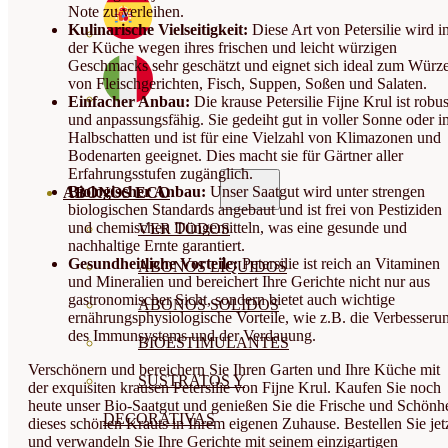
Note zu verleihen.
Kulinarische Vielseitigkeit:
Diese Art von Petersilie wird i
der Küche wegen ihres frischen und leicht würzigen
Geschmacks sehr geschätzt und eignet sich ideal zum Würz
von Fleischgerichten, Fisch, Suppen, Soßen und Salaten.
Einfacher Anbau:
Die krause Petersilie Fijne Krul ist robus
und anpassungsfähig. Sie gedeiht gut in voller Sonne oder i
Halbschatten und ist für eine Vielzahl von Klimazonen und
Bodenarten geeignet. Dies macht sie für Gärtner aller
Erfahrungsstufen zugänglich.
Biologischer Anbau:
Unser Saatgut wird unter strengen
ABONOS ECO
biologischen Standards angebaut und ist frei von Pestiziden
und chemischen Düngemitteln, was eine gesunde und
VER TODOS
nachhaltige Ernte garantiert.
Gesundheitliche Vorteile:
Petersilie ist reich an Vitaminen
ABONOS LÍQUIDOS
und Mineralien und bereichert Ihre Gerichte nicht nur aus
gastronomischer Sicht, sondern bietet auch wichtige
ABONOS SOLIDOS
ernährungsphysiologische Vorteile, wie z.B. die Verbesseru
des Immunsystems und der Verdauung.
BIOESTIMULANTES
Verschönern und bereichern Sie Ihren Garten und Ihre Küche mit
SUSTRATOS Y
der exquisiten krausen Petersilie von Fijne Krul. Kaufen Sie noch
heute unser Bio-Saatgut und genießen Sie die Frische und Schönhe
DECORATIVAS
dieses schönen Krauts in Ihrem eigenen Zuhause. Bestellen Sie jet
und verwandeln Sie Ihre Gerichte mit seinem einzigartigen