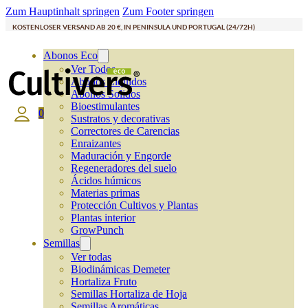
Zum Hauptinhalt springen
Zum Footer springen
KOSTENLOSER VERSAND AB 20 €, IN PENINSULA UND PORTUGAL (24/72H)
Abonos Eco
Ver Todos
Abonos Líquidos
Abonos Solidos
Bioestimulantes
0
Sustratos y decorativas
Correctores de Carencias
Enraizantes
Maduración y Engorde
Regeneradores del suelo
Ácidos húmicos
Materias primas
Protección Cultivos y Plantas
Plantas interior
GrowPunch
Semillas
Ver todas
Biodinámicas Demeter
Hortaliza Fruto
Semillas Hortaliza de Hoja
Semillas Aromáticas