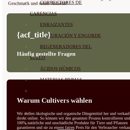
CORRECTORES DE
Geschmack und seiner Ästhetik!
CARENCIAS
ENRAIZANTES
{acf_title}
MADURACIÓN Y ENGORDE
REGENERADORES DEL
Häufig gestellte Fragen
SUELO
ÁCIDOS HÚMICOS
MATERIAS PRIMAS
PROTECCIÓN CULTIVOS Y
Warum Cultivers wählen
PLANTAS
PLANTAS INTERIOR
Wir stellen ökologische und organische Düngemittel her und verkauf
direkt online. So können wir den gesamten Prozess kontrollieren un
100% natürliche und unschädliche Produkte für Tiere und Pflanzen
GROWPUNCH
garantieren und sie zu einem fairen Preis für den Verbraucher verkau