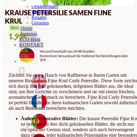
Orquideas
Ornamentales
KRAUSE PETERSILIE SAMEN FIJNE
Hortensias
Rosales
KRUL
Geranios
ÖKO
Vivero
Recursos
1.95
€
ECO-Blog
KONTAKT
Versand innerhalb von 24/48 Stunden
Kostenloser Versand auf die Halbinsel bei Bestellungen über
20 €
Züchten Sie einen Hauch von Raffinesse in Ihrem Garten mit
unseren Bio-Samen Fijne Krul Curly Petersilie. Diese Sorte zeichn
sich durch ihre fein gekräuselten, tiefgrünen Blätter aus, die ideal
sind, um Ihre Gerichte zu verschönern und sie mit einem frischen,
aromatischen Geschmack zu bereichern. Fijne Krul Curly Petersili
ist perfekt für alle, die ihren kulinarischen Garten sowohl ästhetisc
als auch funktional bereichern möchten.
Äußerst dekorative Blätter:
Die krause Petersilie Fijne Kr
ist berühmt für ihre dicht gekräuselten Blätter, die nicht nur
ein optischer Genuss sind, sondern sich auch hervorragend
dazu eignen, jeder kulinarischen Präsentation eine besonder