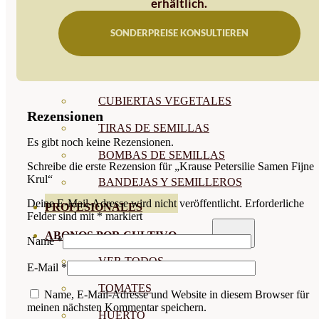
erhältlich.
SEMILLAS RAÍZ
SONDERPREISE KONSULTIEREN
SEMILLAS LEGUMINOSAS
MICROGREEN
CUBIERTAS VEGETALES
Rezensionen
TIRAS DE SEMILLAS
Es gibt noch keine Rezensionen.
BOMBAS DE SEMILLAS
Schreibe die erste Rezension für „Krause Petersilie Samen Fijne
Krul“
BANDEJAS Y SEMILLEROS
Deine E-Mail-Adresse wird nicht veröffentlicht.
Erforderliche
PROFESIONALES
Felder sind mit
*
markiert
ABONOS POR CULTIVO
Name
*
VER TODOS
E-Mail
*
TOMATES
Name, E-Mail-Adresse und Website in diesem Browser für
meinen nächsten Kommentar speichern.
HUERTO