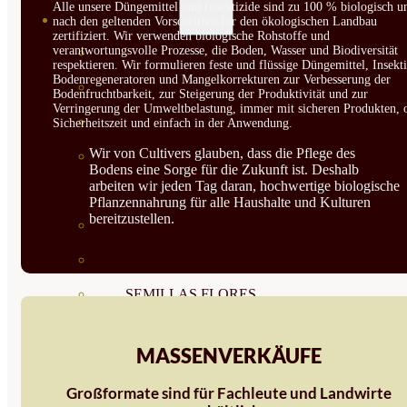
Alle unsere Düngemittel und Insektizide sind zu 100 % biologisch u
SEMILLAS
nach den geltenden Vorschriften für den ökologischen Landbau
zertifiziert. Wir verwenden biologische Rohstoffe und
verantwortungsvolle Prozesse, die Boden, Wasser und Biodiversität
VER TODAS
respektieren. Wir formulieren feste und flüssige Düngemittel, Insekti
Bodenregeneratoren und Mangelkorrekturen zur Verbesserung der
BIODINÁMICAS DEMETER
Bodenfruchtbarkeit, zur Steigerung der Produktivität und zur
Verringerung der Umweltbelastung, immer mit sicheren Produkten, 
HORTALIZA FRUTO
Sicherheitszeit und einfach in der Anwendung.
Wir von Cultivers glauben, dass die Pflege des
SEMILLAS HORTALIZA DE
Bodens eine Sorge für die Zukunft ist. Deshalb
arbeiten wir jeden Tag daran, hochwertige biologische
HOJA
Pflanzennahrung für alle Haushalte und Kulturen
bereitzustellen.
SEMILLAS AROMÁTICAS
SEMILLAS FLORES
SEMILLAS FLORES
COMESTIBLES
MASSENVERKÄUFE
SEMILLAS TRADICIONALES
Großformate sind für Fachleute und Landwirte
SEMILLAS BRASICAS