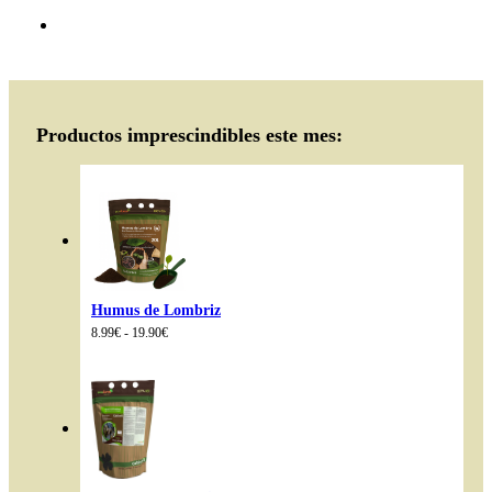
Productos imprescindibles este mes:
Humus de Lombriz
Rango
8.99
€
-
19.90
€
de
precios:
desde
8.99€
hasta
19.90€