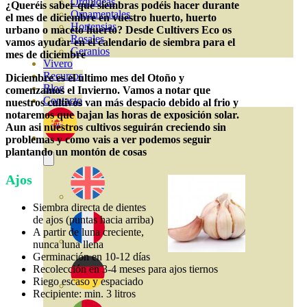
Orquideas
¿Queréis saber qué siembras podéis hacer durante
Ornamentales
el mes de diciembre en vuestro huerto, huerto
Hortensias
urbano o maceto huerto? Desde Cultivers Eco os
Rosales
vamos ayudar en el calendario de siembra para el
Geranios
mes de diciembre
Vivero
Recursos
Diciembre es el ultimo mes del Otoño y
Blog
comenzamos el Invierno. Vamos a notar que
Contacto
nuestros cultivos van más despacio debido al frio y
notaremos que bajan las horas de exposición solar.
Aun asi nuestros cultivos seguirán creciendo sin
problemas y como vais a ver podemos seguir
plantando un montón de cosas
Ajos
Siembra directa de dientes
de ajos (puntas hacia arriba)
A partir de luna creciente,
nunca luna llena
Germinación en 10-12 días
Recolección en 3-4 meses para ajos tiernos
Riego escaso y espaciado
Recipiente: min. 3 litros