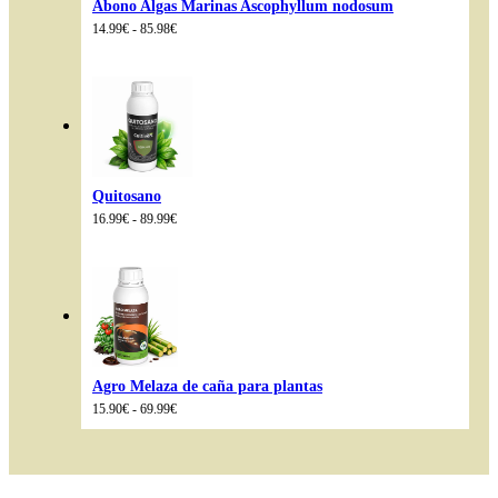
Abono Algas Marinas Ascophyllum nodosum
Rango
14.99
€
-
85.98
€
de
precios:
desde
14.99€
hasta
85.98€
Quitosano
Rango
16.99
€
-
89.99
€
de
precios:
desde
16.99€
hasta
89.99€
Agro Melaza de caña para plantas
Rango
15.90
€
-
69.99
€
de
precios:
desde
15.90€
hasta