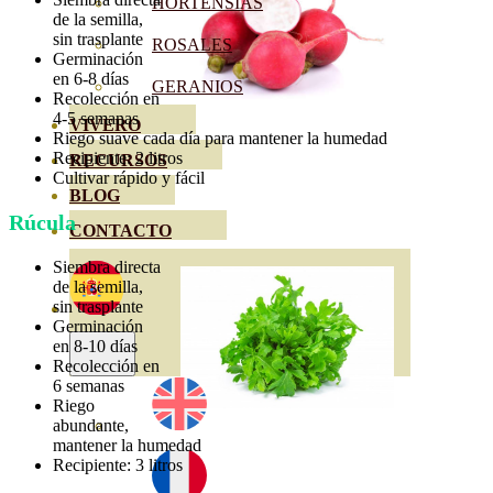
HORTENSIAS
de la semilla,
sin trasplante
ROSALES
Germinación
en 6-8 días
GERANIOS
Recolección en
4-5 semanas
VIVERO
Riego suave cada día para mantener la humedad
Recipiente: 2 litros
RECURSOS
Cultivar rápido y fácil
BLOG
Rúcula
CONTACTO
Siembra directa
de la semilla,
sin trasplante
Germinación
en 8-10 días
Recolección en
6 semanas
Riego
abundante,
mantener la humedad
Recipiente: 3 litros