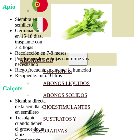
Apio
Siembra en
semillero
Germinación
en 15-18 días,
trasplante con
3-4 hojas
Recolección en 7-8 meses
Puedes recolectar hojas conforme vas
ABONOS ECO
necesitando
Riego frecuente, mantener la humedad
VER TODOS
Recipiente: min. 9 litros
ABONOS LÍQUIDOS
Calçots
ABONOS SOLIDOS
Siembra directa
de la semilla o
BIOESTIMULANTES
en semillero
Trasplante
SUSTRATOS Y
cuando tienen
el grosor de un
DECORATIVAS
lápiz