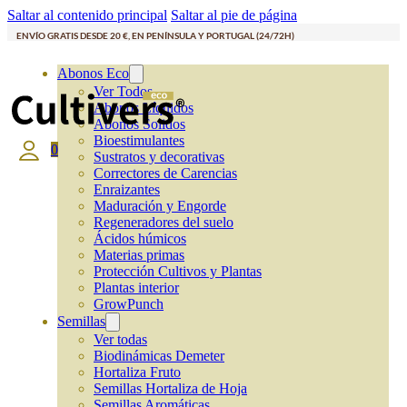
Saltar al contenido principal
Saltar al pie de página
ENVÍO GRATIS DESDE 20 €, EN PENÍNSULA Y PORTUGAL (24/72H)
Abonos Eco
Ver Todos
Abonos Líquidos
Abonos Solidos
Bioestimulantes
0
Sustratos y decorativas
Correctores de Carencias
Enraizantes
Maduración y Engorde
Regeneradores del suelo
Ácidos húmicos
Materias primas
Protección Cultivos y Plantas
Plantas interior
GrowPunch
Semillas
Ver todas
Biodinámicas Demeter
Hortaliza Fruto
Semillas Hortaliza de Hoja
Semillas Aromáticas