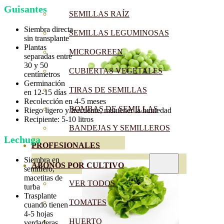
Guisantes
SEMILLAS RAÍZ
Siembra directa
SEMILLAS LEGUMINOSAS
sin transplante
Plantas
MICROGREEN
separadas entre
30 y 50
CUBIERTAS VEGETALES
centímetros
Germinación
TIRAS DE SEMILLAS
en 12-15 días
Recolección en 4-5 meses
BOMBAS DE SEMILLAS
Riego ligero y frecuente, mantener la humedad
Recipiente: 5-10 litros
BANDEJAS Y SEMILLEROS
Lechuga
PROFESIONALES
Siembra en
ABONOS POR CULTIVO
semillero,
macetitas de
VER TODOS
turba
Trasplante
TOMATES
cuando tienen
4-5 hojas
HUERTO
verdaderas