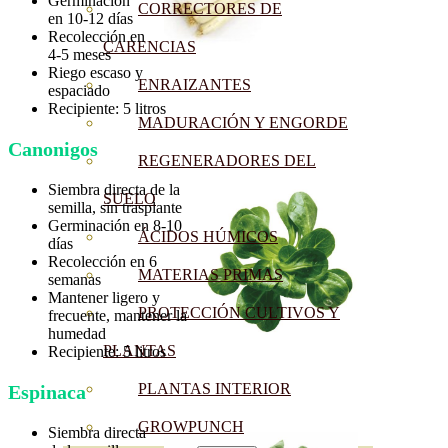
Germinación
CORRECTORES DE
en 10-12 días
Recolección en
CARENCIAS
4-5 meses
Riego escaso y
ENRAIZANTES
espaciado
Recipiente: 5 litros
MADURACIÓN Y ENGORDE
Canonigos
REGENERADORES DEL
Siembra directa de la
SUELO
semilla, sin trasplante
Germinación en 8-10
ÁCIDOS HÚMICOS
días
Recolección en 6
MATERIAS PRIMAS
semanas
Mantener ligero y
PROTECCIÓN CULTIVOS Y
frecuente, mantener la
humedad
PLANTAS
Recipiente: 5 litros
PLANTAS INTERIOR
Espinaca
GROWPUNCH
Siembra directa