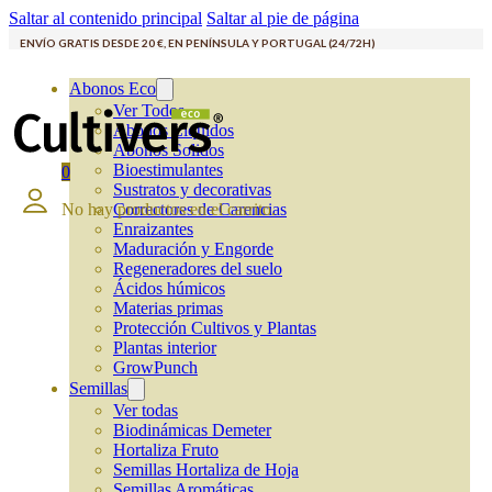
Saltar al contenido principal
Saltar al pie de página
ENVÍO GRATIS DESDE 20 €, EN PENÍNSULA Y PORTUGAL (24/72H)
Abonos Eco
Ver Todos
Abonos Líquidos
Abonos Solidos
Bioestimulantes
0
Sustratos y decorativas
No hay productos en el carrito.
Correctores de Carencias
Enraizantes
Maduración y Engorde
Regeneradores del suelo
Ácidos húmicos
Materias primas
Protección Cultivos y Plantas
Plantas interior
GrowPunch
Semillas
Ver todas
Biodinámicas Demeter
Hortaliza Fruto
Semillas Hortaliza de Hoja
Semillas Aromáticas