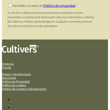
He leido y acepto la
Política de privacidad
Tu email se utilizará exclusivamente para enviarte nuestra
newsletter y mantenerte informado sobre las actividades y ofertas
de Cultivers. Podrás darte de baja en cualquier momento a través
del enlace incluido en cada newsletter.
Empresa
Tienda
Envíos y devoluciones
Aviso legal
Política de Privacidad
Política de cookies
Política de compra y devoluciones