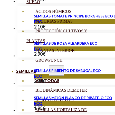
SUELO
ÁCIDOS HÚMICOS
SEMILLAS TOMATE PRINCIPE BORGHESE ECO
MATERIAS PRIMAS
ECO
2.10
€
PROTECCIÓN CULTIVOS Y
PLANTAS
SEMILLAS DE ROSA ALBARDERA ECO
ECO
PLANTAS INTERIOR
2.90
€
GROWPUNCH
SEMILLAS PIMIENTO DE SABUGAL ECO
SEMILLAS
ECO
VER TODAS
2.90
€
BIODINÁMICAS DEMETER
SEMILLAS MELÓN BLANCO DE RIBATEJO ECO
HORTALIZA FRUTO
ECO
1.95
€
SEMILLAS HORTALIZA DE