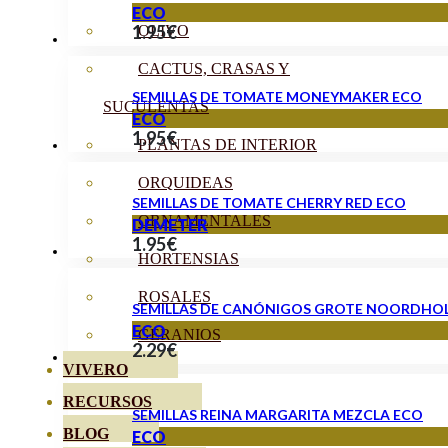
ECO
1.95
€
OLIVO
CACTUS, CRASAS Y
SEMILLAS DE TOMATE MONEYMAKER ECO
SUCULENTAS
ECO
1.95
€
PLANTAS DE INTERIOR
ORQUIDEAS
SEMILLAS DE TOMATE CHERRY RED ECO
ORNAMENTALES
DEMETER
1.95
€
HORTENSIAS
ROSALES
SEMILLAS DE CANÓNIGOS GROTE NOORDHO
ECO
GERANIOS
2.29
€
VIVERO
RECURSOS
SEMILLAS REINA MARGARITA MEZCLA ECO
BLOG
ECO