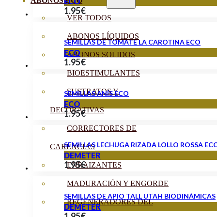
ABONOS ECO
ECO
1.95
€
VER TODOS
ABONOS LÍQUIDOS
SEMILLAS DE TOMATE LA CAROTINA ECO
ECO
ABONOS SOLIDOS
1.95
€
BIOESTIMULANTES
SUSTRATOS Y
SEMILLAS ANÍS ECO
ECO
DECORATIVAS
1.95
€
CORRECTORES DE
SEMILLAS LECHUGA RIZADA LOLLO ROSSA EC
CARENCIAS
DEMETER
1.95
€
ENRAIZANTES
MADURACIÓN Y ENGORDE
SEMILLAS DE APIO TALL UTAH BIODINÁMICAS
REGENERADORES DEL
DEMETER
1.95
€