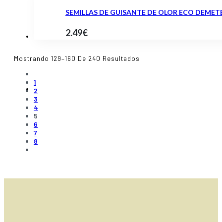
SEMILLAS DE GUISANTE DE OLOR ECO DEMET
2.49
€
Ordenado
Mostrando 129–160 De 240 Resultados
Por
Popularidad
1
2
3
4
5
6
7
8