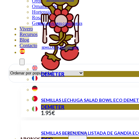
Orquideas
Ornamentales
Hortensias
Rosales
Geranios
SEMILLAS FLORES COMESTIBLES
Vivero
Recursos
Blog
Contacto
SEMILLAS TRADICIONALES
DEMETER
SEMILLAS LECHUGA SALAD BOWL ECO DEMET
DEMETER
1.95
€
SEMILLAS BERENJENA LISTADA DE GANDÍA E