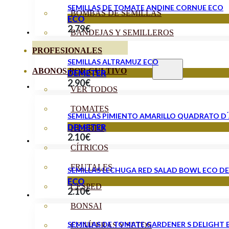
SEMILLAS DE TOMATE ANDINE CORNUE ECO
BOMBAS DE SEMILLAS
ECO
2.79
€
BANDEJAS Y SEMILLEROS
PROFESIONALES
SEMILLAS ALTRAMUZ ECO
ABONOS POR CULTIVO
DEMETER
2.90
€
VER TODOS
TOMATES
SEMILLAS PIMIENTO AMARILLO QUADRATO D 
DEMETER
HUERTO
2.10
€
CÍTRICOS
FRUTALES
SEMILLAS LECHUGA RED SALAD BOWL ECO D
ECO
CÉSPED
2.10
€
BONSAI
SEMILLAS DE TOMATE GARDENER S DELIGHT 
CONÍFERAS Y SETOS