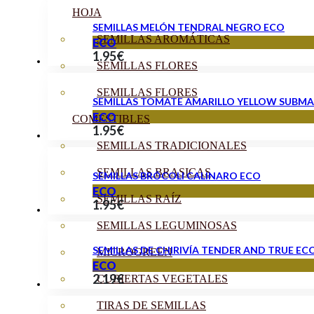
HOJA
SEMILLAS MELÓN TENDRAL NEGRO ECO
SEMILLAS AROMÁTICAS
ECO
1.95
€
SEMILLAS FLORES
SEMILLAS FLORES
SEMILLAS TOMATE AMARILLO YELLOW SUBMA
ECO
COMESTIBLES
1.95
€
SEMILLAS TRADICIONALES
SEMILLAS BRASICAS
SEMILLAS BRÓCOLI CALINARO ECO
ECO
SEMILLAS RAÍZ
1.95
€
SEMILLAS LEGUMINOSAS
SEMILLAS DE CHIRIVÍA TENDER AND TRUE EC
MICROGREEN
ECO
2.19
€
CUBIERTAS VEGETALES
TIRAS DE SEMILLAS